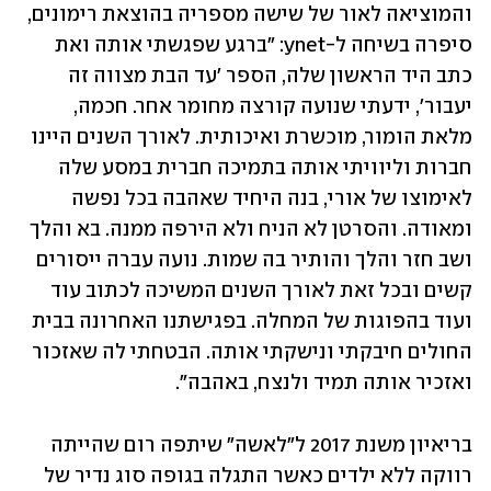
והמוציאה לאור של שישה מספריה בהוצאת רימונים, 
סיפרה בשיחה ל-ynet: "ברגע שפגשתי אותה ואת 
כתב היד הראשון שלה, הספר 'עד הבת מצווה זה 
יעבור', ידעתי שנועה קורצה מחומר אחר. חכמה, 
מלאת הומור, מוכשרת ואיכותית. לאורך השנים היינו 
חברות וליוויתי אותה בתמיכה חברית במסע שלה 
לאימוצו של אורי, בנה היחיד שאהבה בכל נפשה 
ומאודה. והסרטן לא הניח ולא הירפה ממנה. בא והלך 
ושב חזר והלך והותיר בה שמות. נועה עברה ייסורים 
קשים ובכל זאת לאורך השנים המשיכה לכתוב עוד 
ועוד בהפוגות של המחלה. בפגישתנו האחרונה בבית 
החולים חיבקתי ונישקתי אותה. הבטחתי לה שאזכור 
ואזכיר אותה תמיד ולנצח, באהבה".
בריאיון משנת 2017 ל"לאשה" שיתפה רום שהייתה 
רווקה ללא ילדים כאשר התגלה בגופה סוג נדיר של 