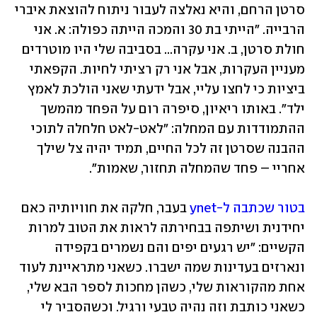
סרטן הרחם, והיא נאלצה לעבור ניתוח להוצאת איברי 
הרבייה. "הייתי בת 30 והמכה הייתה כפולה: א. אני 
חולת סרטן, ב. אני עקרה... בסביבה שלי היו מוטרדים 
מעניין העקרות, אבל אני רק רציתי לחיות. הקפאתי 
ביציות כי לחצו עליי, אבל ידעתי שאני הולכת לאמץ 
ילד". באותו ריאיון, סיפרה רום על הפחד מהמשך 
ההתמודדות עם המחלה: "לאט-לאט חלחלה לתוכי 
ההבנה שסרטן זה לכל החיים, תמיד יהיה צל שילך 
אחריי – פחד שהמחלה תחזור, שאמות".
בטור שכתבה ל-ynet
 בעבר, חלקה את חוויותיה כאם 
יחידנית ושיתפה בבחירתה לראות את הטוב למרות 
הקשיים: "יש רגעים יפים והם נשמרים בקפידה 
ונארזים בעדינות שמה ישברו. כשאני מתראיינת לעוד 
אחת מהקוראות שלי, כשהן מחכות לספר הבא שלי,  
כשאני כותבת וזה נהיה טבעי ורגיל. וכשהסביר לי 