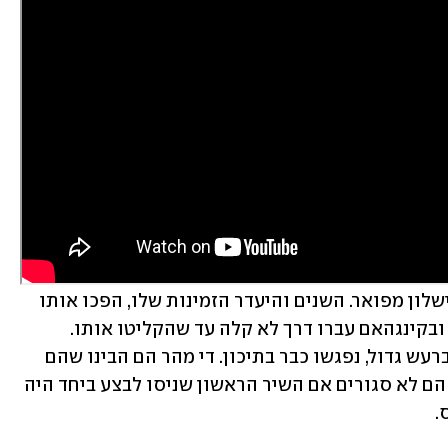
כש-Buckingham Nicks יצא הוא היה כישלון מפואר. השנים והיעדר הזמינות שלו, הפכו אותו 
ליהלום שמצדיק את המרדף אחריו. ניקס ובקינגהאם עברו דרך לא קלה עד שהקליטו אותו. 
השניים שיהפכו בהמשך לזוג ואז ייפרדו ברעש גדול, נפגשו כבר בתיכון. די מהר הם הבינו שהם 
חולקים אהבה לאותה מוזיקה – עד היום הם לא סגורים אם השיר הראשון שניסו לבצע ביחד היה 
.