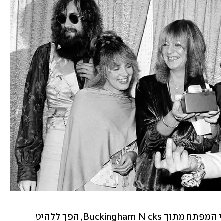
בהתחשב בעובדה ש-Crystal, אחד משירי המפתח מתוך Buckingham Nicks, הפך ללהיט 