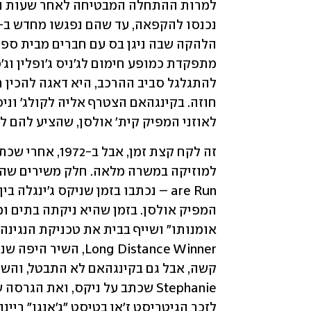
לאוזני המפיק קית' אולסן, שהציע להם ל
אומנותו" ושייף בבית את טכניקת הנגינה 
לזכר הגיטריסט ז'אן בטיסט "ג'אנגו" ריינ