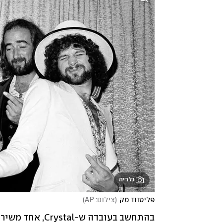
גלריה
פליטווד מק
(
צילום: AP
)