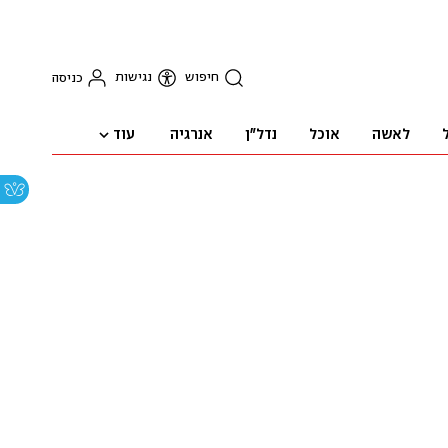
חיפוש
נגישות
כניסה
עוד
לאשה
אוכל
נדל"ן
אנרגיה