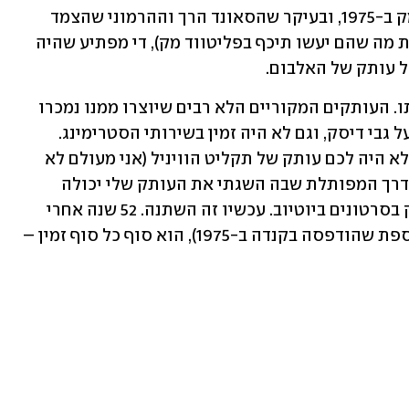
כשבוצע באלבום הקאמבק של פליטווד מק ב-1975, ובעיקר שהסאונד הרך וההרמוני שהצמד 
ברא באלבום היחיד שלו (שמזכיר מאוד את מה שהם יעשו תיכף בפליטווד מק), די מפתיע שהיה 
על עותק של האלבום.
במשך 52 שנה היה מאוד קשה למצוא אותו. העותקים המקוריים הלא רבים שיוצרו ממנו נמכרו 
במחירים יחסית גבוהים, הוא לא הודפס על גבי דיסק, וגם לא היה זמין בשירותי הסטרימינג. 
למעשה, אם רציתם לשמוע את האלבום ולא היה לכם עותק של תקליט הוויניל (אני מעולם לא 
נתקלתי בו שלו בחנות יד שנייה בארץ, והדרך המפותלת שבה השגתי את העותק שלי יכולה 
להחזיק כתבה נפרדת), נאלצתם להסתפק בסרטונים ביוטיוב. עכשיו זה השתנה. 52 שנה אחרי 
שיצא בארצות הברית (הייתה מהדורה נוספת שהודפסה בקנדה ב-1975), הוא סוף כל סוף זמין – 