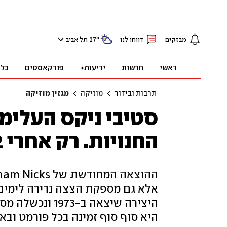
מבזקים
דווחו לנו
°
27
תל אביב
ראשי
חדשות
ידיעות+
פודקאסטים
כלכ
תרבות ובידור
מוזיקה
מגזין מוזיקה
סטיבי ניקס העלימ
החנויות. רק אחרי 52 שנים תוקן העוול
אלא גם מספקת הצצה נדירה לימים 
היצירה שיצאה ב
היא סוף סוף זמינה בכל פורמט ובא