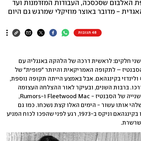
יפת האלבום שסכסכה, העבודות המזדמנות ועד
גדית - מדובר באוצר מוזיקלי שמרגש גם היום
48 תגובות
נהוג לחלק את הסיפור של פליטווד מק לשני חלקים: לראשית דרכה של הלהקה באנגליה עם 
הבלוז-רוק של פיטר גרין; והחל מאמצע הסבנטיז – לתקופה האמריקאית והיותר "פופית" של 
ההרכב לאחר הצטרפותם של סטיבי ניקס ולינדזי בקינגהאם. אבל באמצע הייתה תקופה נוספת, 
מעין ימי ביניים שבהם ההרכב חיפש את דרכו. ברבות השנים, ובעיקר לאור ההצלחה העצומה 
שהלהקה ידעה עם אלבומיה מהמחצית השנייה של הסבנטיז - Fleetwood Mac ו-Rumors, 
ובמידה מסוימת גם Tusk הכפול שיצא בשלהי אותו עשור - הימים האלו קצת נשכחו. כמו גם 
האלבום Buckingham Nicks – שהוציאו בקינגהאם וניקס ב-1973, רגע לפני שהפכו לכוח המניע 
שרשרת.