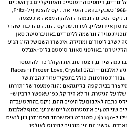
למרות ההתחלה המבטיחה לאחר שעות הלימודים, היחסים הרומנטיים והמוזיקליים בין השניים 
נכנסו להקפאה, עד שהם נפגשו מחדש ב-1968 כשבקינגהאם הזמין את ניקס להצטרף ל-Fritz, 
הלהקה שבה ניגן בס עם חברים מבית ספר. ניקס הסכימה ובמהרה הלהקה מצאה את עצמה 
מתפקדת כמופע חימום לג'ניס ג'ופלין וג'פרסון איירופליין. למרות שניקס נהנתה מהדיבור שהחל 
להתגלגל סביב ההרכב, היא דאגה להכין תוכנית מגירה ונרשמה ללימודים באוניברסיטת סאן 
חוזה. בקינגהאם הצטרף אליה לקולג' וניסה לשלב לימודים ומוזיקה. איכשהו השם של הזוג הגיע 
הקליט דמו באולפני סאונד סיסטם בלוס-אנג'לס. 
זה לקח קצת זמן, אבל ב-1972, אחרי שכתבו כמה שירים, הצמד עזב את הקולג' כדי להתמסר 
למוזיקה במשרה מלאה. חלק משירים שהגיע לאלבום – ובהם Frozen Love, Crystal ו-Races 
are Run – נכתבו בזמן שניקס ג'ינגלה בין עבודות מזדמנות, כולל בתפקיד עוזרת הבית של 
המפיק אולסן. בזמן שהיא ניקתה בתים ומילצרה בבית קפה, בקינגהאם נהנה ממעמד של "תורתו 
שלו על הגיטרה. זה לא היה קל, כפי שאפשר להבין ש-
Long Distance Winner, השיר היפה שניקס כתבה לאלבום על הימים ההם. ניקס בהחלט עבדה 
קשה, אבל גם בקינגהאם לא התבטל, והשלים שני קטעים אינסטרומנטליים שיגיעו בסוף לאלבום: 
Stephanie שכתב על ניקס, ואת הגרסה שלו ל-Django, סטנדרט ג'אז שכתב הפסנתרן ג'ון לואיס 
הארדט. עכשיו הם היו מוכנים להיכנס לאולפן.