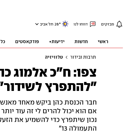
מבזקים
דווחו לנו
°
28
תל אביב
ראשי
חדשות
ידיעות+
פודקאסטים
כלכ
תרבות ובידור
טלוויזיה
צפו: ח"כ אלמוג כ
"להתפרץ לשידור"
חבר הכנסת כהן ביקש מאחד מאנשיו 
אם הוא יכול להרים לי זה עוד יותר 
נכון שיתפרץ כדי להשמיע את הזע
התעמולה 13"