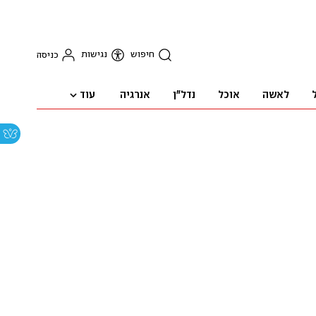
חיפוש
נגישות
כניסה
עוד
לאשה
אוכל
נדל"ן
אנרגיה