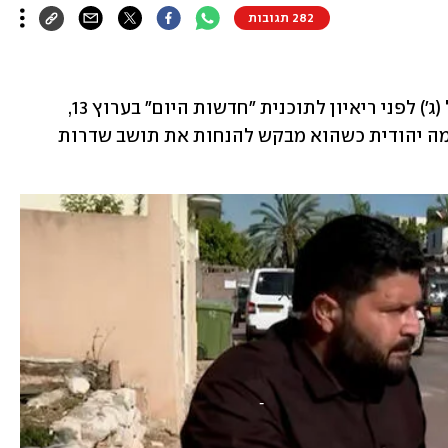
282 תגובות
רגע חריג נתפס בעדשת המצלמה: אתמול (ג') לפני ריאיון לתוכנית "חדשות היום" בערוץ 13, 
נתפס חבר הכנסת אלמוג כהן מטעם עוצמה יהודית כשהוא מבקש להנחות את תושב שדרות 