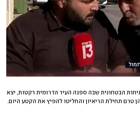
הקטע שצולם כאמור אתמול במהלך המתיחות הבטחונית שבה ספגה העיר הדרומית רקטות, יצא 