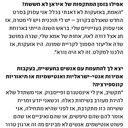
אפילו בזמן המתקפות של איראן לא חששת?

"האמת, באזעקות לא דאגתי בכלל. אני עסוק בסרט 
החדש שאצלם בקרוב – יש לי תוכנית ויש לי מטרה, אז 
אני עסוק בענייניים שלי. בראש השנה הייתי בארוחת 
חג אצל דודה לאה, אחות של אמא שלי, שגרה במושב 
שדה אליעזר הסמוך לקריית שמונה. היו אזעקות, אז 
הלכנו למקלט. זה לא היה נורא".  
יצא לך להתעמת עם אנשים בתעשייה, בעקבות 
אמירות אנטי-ישראליות ואנטישמיות או תיאוריות 
קונספירציה?
"תקשיב, אין לי אינסטגרם ופייסבוק. אני משתדל שלא 
להיות מעורב בשיחות כאלה. וכשאני יודע ומריח 
ששיחה כזו מתקרבת, אז לפני שהיא מתחילה, אני 
אומר להם שהם טיפשים, או שהם נאיביים או שהם 
פשוט אנטישמים. אנשים לא מבינים מה זה ארגון טרור 