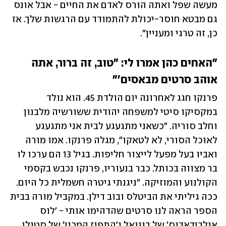
מעשה שפל ואתה הורס לאדם את החיים - אבל אונס 
גם מבטא חוסר-יכולת להתמודד עם הרגשות שלך. אז 
כן, זה טרגי ומעניין". 
"האחים כהן אמרו לי: "טוב, זה ברור, אתה 
אוהב סרטים מבאסים'"
פרנקו חגג לאחרונה יום הולדת 45. הוא נולד 
במקסיקו סיטי למשפחה יהודית ששורשיה מלבנון 
וחלב סוריה. "כשאני מתגעגע לבית אני מתגעגע 
לאוכל הסורי, לא לטאקו", מגלה פרנקו. אמו מורה 
ואביו בעל מפעל לייצור חליפות. בגיל 13 הם ערכו לו 
בר מצווה בכותל. כבר בנעוריו, פרנקו נכבש בקסמי 
הקולנוע והמוזיקה. "ניגנתי גיטרה חשמלית כל היום. 
ככה גיליתי את הביטלס ובוב דילן. במקביל מורה בבית 
הספר הראה לנו סרטים שהדהימו אותי - 'לוס 
אולבידאדוס' של בונואל ו'התפוז המכני' של סטנלי 