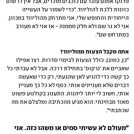
פרנקו אמנם עובד עם כוכבים מוכרים, אבל אין לו שום 
כוונות ללכת להוליווד. "כדי לשמור על העשייה 
הייחודית והחופש שלי, אני מתרחק מהוליווד במכוון. 
אני לא גר שם ולא חלק מממנה - אז אני לא מעורב 
במתרחש שם". 
אתה מקבל הצעות מהוליווד?

"כן, כמובן. כולל הצעות לבימוי סדרות. רצו אפילו 
שאביים את 'נרקוס' בתחילת דרכה. אבל לא עבדתי כל 
כך קשה כדי להגיע לאן שהגעתי, רק כדי שאעשה 
דברים שלא מעניינים אותי. כסף לא כל כך מעניין 
אותי, חשוב לי יותר ליהנות. התענוג בקולנוע פשוט 
מאוד מבחינתי: הוא מגיע מהכתיבה ומלצלם את מה 
שכתבתי". 
"מעולם לא עשיתי סמים או משהו כזה. אני 