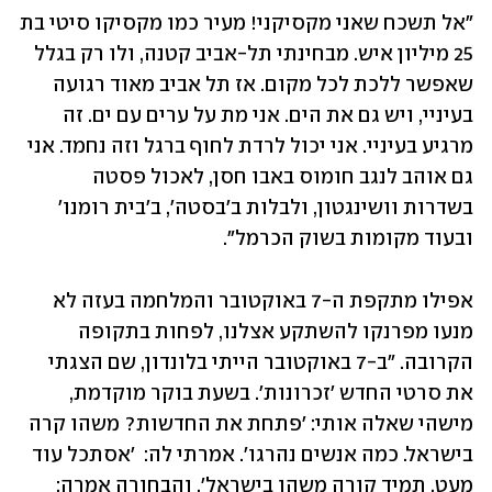
"אל תשכח שאני מקסיקני! מעיר כמו מקסיקו סיטי בת 
25 מיליון איש. מבחינתי תל-אביב קטנה, ולו רק בגלל 
שאפשר ללכת לכל מקום. אז תל אביב מאוד רגועה 
בעיניי, ויש גם את הים. אני מת על ערים עם ים. זה 
מרגיע בעיניי. אני יכול לרדת לחוף ברגל וזה נחמד. אני 
גם אוהב לנגב חומוס באבו חסן, לאכול פסטה 
בשדרות וושינגטון, ולבלות ב'בסטה', ב'בית רומנו' 
ובעוד מקומות בשוק הכרמל".
אפילו מתקפת ה-7 באוקטובר והמלחמה בעזה לא 
מנעו מפרנקו להשתקע אצלנו, לפחות בתקופה 
הקרובה. "ב-7 באוקטובר הייתי בלונדון, שם הצגתי 
את סרטי החדש 'זכרונות'. בשעת בוקר מוקדמת, 
מישהי שאלה אותי: 'פתחת את החדשות? משהו קרה 
בישראל. כמה אנשים נהרגו'. אמרתי לה:  'אסתכל עוד 
מעט. תמיד קורה משהו בישראל', והבחורה אמרה: 