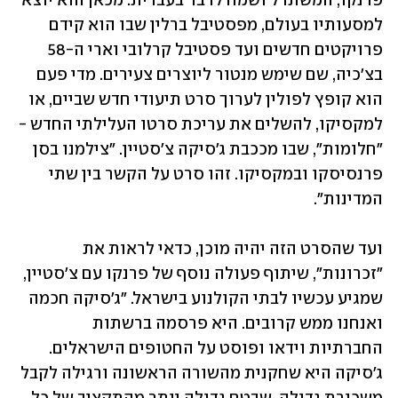
פרנקו, המשתדל ושמח לדבר בעברית. מכאן הוא יוצא 
למסעותיו בעולם, מפסטיבל ברלין שבו הוא קידם 
פרויקטים חדשים ועד פסטיבל קרלובי וארי ה-58 
בצ'כיה, שם שימש מנטור ליוצרים צעירים. מדי פעם 
הוא קופץ לפולין לערוך סרט תיעודי חדש שביים, או 
למקסיקו, להשלים את עריכת סרטו העלילתי החדש -  
"חלומות", שבו מככבת ג'סיקה צ'סטיין. "צילמנו בסן 
פרנסיסקו ובמקסיקו. זהו סרט על הקשר בין שתי 
המדינות". 
ועד שהסרט הזה יהיה מוכן, כדאי לראות את 
"זכרונות", שיתוף פעולה נוסף של פרנקו עם צ'סטיין, 
שמגיע עכשיו לבתי הקולנוע בישראל. "ג'סיקה חכמה 
ואנחנו ממש קרובים. היא פרסמה ברשתות 
החברתיות וידאו ופוסט על החטופים הישראלים. 
ג'סיקה היא שחקנית מהשורה הראשונה ורגילה לקבל 