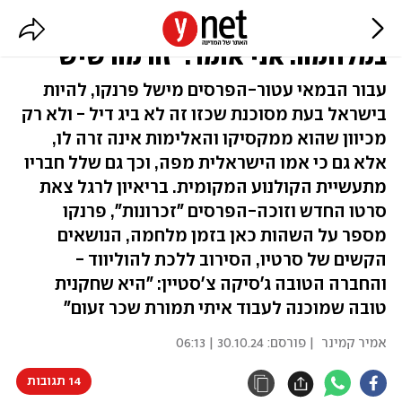
"רבים מופתעים שהגעתי לחיות כאן
במלחמה. אני אומר: 'זה מה שיש'"
עבור הבמאי עטור-הפרסים מישל פרנקו, להיות
בישראל בעת מסוכנת שכזו זה לא ביג דיל - ולא רק
מכיוון שהוא ממקסיקו והאלימות אינה זרה לו,
אלא גם כי אמו הישראלית מפה, וכך גם שלל חבריו
מתעשיית הקולנוע המקומית. בריאיון לרגל צאת
סרטו החדש וזוכה-הפרסים "זכרונות", פרנקו
מספר על השהות כאן בזמן מלחמה, הנושאים
הקשים של סרטיו, הסירוב ללכת להוליווד -
והחברה הטובה ג'סיקה צ'סטיין: "היא שחקנית
טובה שמוכנה לעבוד איתי תמורת שכר זעום"
אמיר קמינר
| פורסם:
30.10.24 | 06:13
14 תגובות