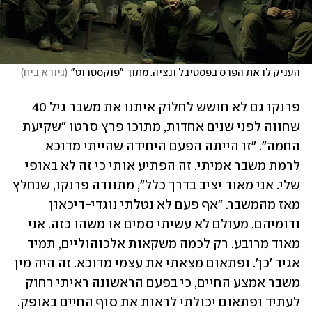
העניק לו את הפרס בפסטיבל ונציה. מתוך "פוקסטרוט"
(
גיורא ביח
)
פרנקו גם לא חושש לחלוק איתנו את משבר גיל 40 
שחווה לפני שנים אחדות, מתוכו פרץ סרטו "שקיעת 
החמה". "זו הייתה הפעם היחידה שהייתי מדוכא 
לרמת משבר אמיתי. זה הפתיע אותי כי זה לא באופי 
שלי. אני מאוד יציב בדרך כלל", מתוודה פרנקו, שנחלץ 
מאז מהמשבר. "אף פעם לא נטלתי נוגדי-דיכאון 
ודומיהם. מעולם לא עשיתי סמים או משהו כזה. אני 
מאוד מרובע. רק לכמה משקאות אלכוהוליים, תמיד 
אגיד 'כן'. ופתאום מצאתי את עצמי מדוכא. זה היה מין 
משבר אמצע החיים, כי בפעם הראשונה ראיתי רחוק 
לעתיד ופתאום יכולתי לראות את סוף החיים באופק. 