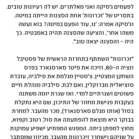
לפעמים ג'סיקה ואני מאלתרים. יש לה רעיונות טובים. 
בתסריט של 'זכרונות' אחת הסצנות הייתה במיטה. 
וג׳סיקה אמרה: 'נו, עוד הפעם במיטה? בוא נעשה 
משהו אחר', והציעה שהסצנה תהיה באמבטיה. כך 
היה - והסצנה יצאה טוב".  
"זכרונות" השתתף בתחרות הראשית של פסטיבל 
ונציה ה-80, וזיכה את פיטר סארסגארד בפרס 
השחקן המצטיין. צ'סטיין מגלמת את סילביה, עובדת 
סוציאלית מברוקלין, ואם לבת. סילביה מנהלת חיים 
פשוטים ושגרתיים למדי. ואז שגרת יומה משתנה 
בעקבות פגישת מחזור של התיכון, שם היא נתקלת 
בסול (אותו מגלם סארסגארד), מכר מהעבר. למחרת 
בבוקר היא מוצאת להפתעתה את סול, רטוב וקפוא, 
מחוץ למפתן ביתה. המפגש המפתיע ישפיע עמוקות 
על שניהם וישחרר זיכרונות מהעבר, מכיוון שמסתבר 