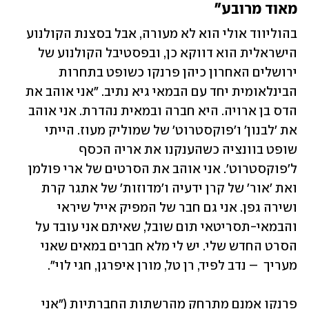
מאוד מרובע"
בהוליווד אולי הוא לא מעורה, אבל בסצנת הקולנוע 
הישראלית הוא דווקא כן, ובפסטיבל הקולנוע של 
ירושלים האחרון כיהן פרנקו כשופט בתחרות 
הבינלאומית יחד עם הבמאי גיא נתיב. "אני אוהב את 
הדס בן ארויה. היא חברה ובמאית נהדרת. אני אוהב 
את 'לבנון' ו'פוקסטרוט' של שמוליק מעוז. הייתי 
שופט בוונציה כשהענקנו את אריה הכסף 
ל'פוקסטרוט'. אני אוהב את הסרטים של ארי פולמן 
ואת 'אור' של קרן ידעיה ו'מדוזות' של אתגר קרת 
ושירה גפן. אני גם חבר של המפיק אייל שיראי 
והבמאי-תסריטאי תום שובל, שאיתם אני עובד על 
הסרט החדש שלי. יש לי מלא חברים במאים שאני 
מעריך  – נדב לפיד, רן טל, מורן איפרגן, חגי לוי". 
פרנקו אמנם מתרחק מהרשתות החברתיות ("אני 