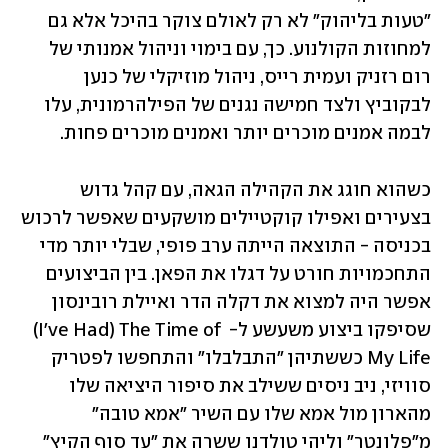
"טעות בליהוק" לא רק לאולם צוקר בהיכל אלא גם 
למחוזות הקולנוע. כך, עם בימוי וניהול אמנותי של 
רום רזניק ועמית רייס, ניהול מוזיקלי של כנען 
לבקוביץ ולצד חמישה נגנים של הפילהרמונית, עלו 
לבמה אמנים מוכרים יותר ואמנים מוכרים פחות.
כשהוא חוגג את הקהילה הגאה, עם קהל גדוש 
בצעירים ואפילו קוקטיילים מושקעים שאפשר לרכוש 
בכניסה - התוצאה הייתה ערב פופי, שבלי יותר מדי 
התחכמויות חורט על דגלו את הפאן. בין הביצועים 
אפשר היה למצוא את דקלה הדר ואיילת רובינסון 
שסיפקו ביצוע משעשע ל- ‎(I've Had) The Time of 
My Life כששתיהן "התבלבלו" והתחפשו לפטריק 
סוויזי, ניב ניסים ששילב את סיפור היציאה שלו 
מהארון מול אמא שלו עם השיר "אמא טובה" 
מ"פלונטר" וליהי טולדנו ששרה את "עד סוף הקיץ" 