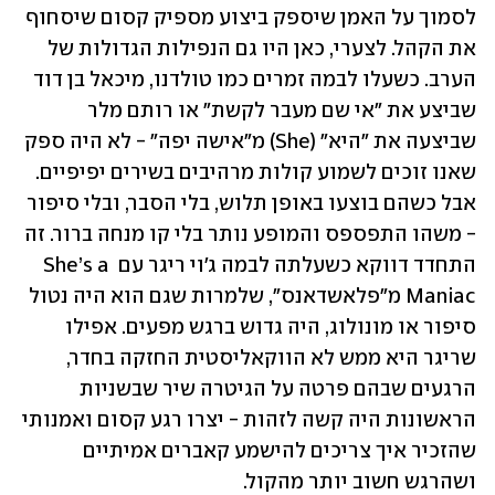
לסמוך על האמן שיספק ביצוע מספיק קסום שיסחוף 
את הקהל. לצערי, כאן היו גם הנפילות הגדולות של 
הערב. כשעלו לבמה זמרים כמו טולדנו, מיכאל בן דוד 
שביצע את "אי שם מעבר לקשת" או רותם מלר 
שביצעה את "היא" (She) מ"אישה יפה" - לא היה ספק 
שאנו זוכים לשמוע קולות מרהיבים בשירים יפיפיים. 
אבל כשהם בוצעו באופן תלוש, בלי הסבר, ובלי סיפור 
- משהו התפספס והמופע נותר בלי קו מנחה ברור. זה 
התחדד דווקא כשעלתה לבמה ג'וי ריגר עם She’s a 
Maniac מ"פלאשדאנס", שלמרות שגם הוא היה נטול 
סיפור או מונולוג, היה גדוש ברגש מפעים. אפילו 
שריגר היא ממש לא הווקאליסטית החזקה בחדר, 
הרגעים שבהם פרטה על הגיטרה שיר שבשניות 
הראשונות היה קשה לזהות - יצרו רגע קסום ואמנותי 
שהזכיר איך צריכים להישמע קאברים אמיתיים 
ושהרגש חשוב יותר מהקול. 