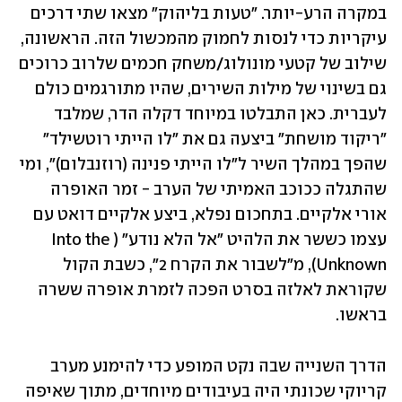
במקרה הרע-יותר. "טעות בליהוק" מצאו שתי דרכים 
עיקריות כדי לנסות לחמוק מהמכשול הזה. הראשונה, 
שילוב של קטעי מונולוג/משחק חכמים שלרוב כרוכים 
גם בשינוי של מילות השירים, שהיו מתורגמים כולם 
לעברית. כאן התבלטו במיוחד דקלה הדר, שמלבד 
"ריקוד מושחת" ביצעה גם את "לו הייתי רוטשילד" 
שהפך במהלך השיר ל"לו הייתי פנינה (רוזנבלום)", ומי 
שהתגלה ככוכב האמיתי של הערב - זמר האופרה 
אורי אלקיים. בתחכום נפלא, ביצע אלקיים דואט עם 
עצמו כששר את הלהיט "אל הלא נודע" (Into the 
Unknown), מ"לשבור את הקרח 2", כשבת הקול 
שקוראת לאלזה בסרט הפכה לזמרת אופרה ששרה 
בראשו.
הדרך השנייה שבה נקט המופע כדי להימנע מערב 
קריוקי שכונתי היה בעיבודים מיוחדים, מתוך שאיפה 