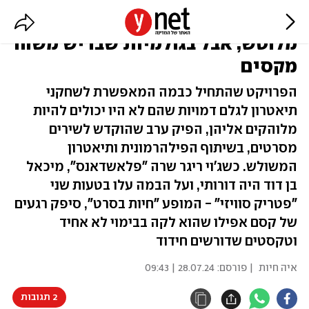
"טעות בליהוק" הוא מפעל קטן ולא
מלוטש, אבל בגולמיות שבו יש משהו
מקסים
הפרויקט שהתחיל כבמה המאפשרת לשחקני
תיאטרון לגלם דמויות שהם לא היו יכולים להיות
מלוהקים אליהן, הפיק ערב שהוקדש לשירים
מסרטים, בשיתוף הפילהרמונית ותיאטרון
המשולש. כשג'וי ריגר שרה "פלאשדאנס", מיכאל
בן דוד היה דורותי, ועל הבמה עלו בטעות שני
"פטריק סוויזי" - המופע "חיות בסרט", סיפק רגעים
של קסם אפילו שהוא לקה בבימוי לא אחיד
וטקסטים שדורשים חידוד
איה חיות
| פורסם:
28.07.24 | 09:43
2 תגובות