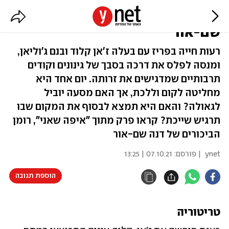
"איפה שאני": פרק מהרומן של דנה
שם-אור
רעות חייה בפריז עם בעלה ז'אן קלוד ובנם ג'וליאן,
ומנסה לפלס את דרכה בסבך של גינונים וקודים
תרבותיים שמדגישים את זרותה. יום אחד היא
מחליטה לקום וללכת, אך האם מסעה יוביל
לגאולה? והאם היא תמצא לבסוף את המקום שבו
תרגיש שייכת? קראו פרק מתוך "איפה שאני", רומן
הביכורים של דנה שם-אור
ynet
| פורסם:
07.10.21 | 13:25
הוספת תגובה
טריטוריה