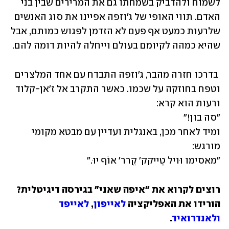
לשמוח ולהדביק בשמחתו גם את המרירים שבין בני 
האדם. תווי האופי של ג'וזפה אפיינו את סוג האנשים 
שלרעות כמעט אף פעם לא הזדמן לפגוש כמותם, אבל 
שהיא כמהה לקיומם בעולם וייחלה להיות דומה להם.
 בדרכו חזרה מהבר, ג'וזפה התבדח עם אחד המלצרים 
וטפח בחוזקה על שכמו. כאשר התקרב אל ז'אן-קלוד 
ומיד לאחר מכן, באנגלית ועדיין עם מבטא מקומי 
"מאסימו וּויל טֵייקק׳ קֵרר׳ אוֹף יוּ."
רוצים לקרוא את "איפה שאני" בגירסה דיגיטלית? 
הורידו את האפליקציה 
לאייפון
, 
לאייפד
ולאנדרואיד
.