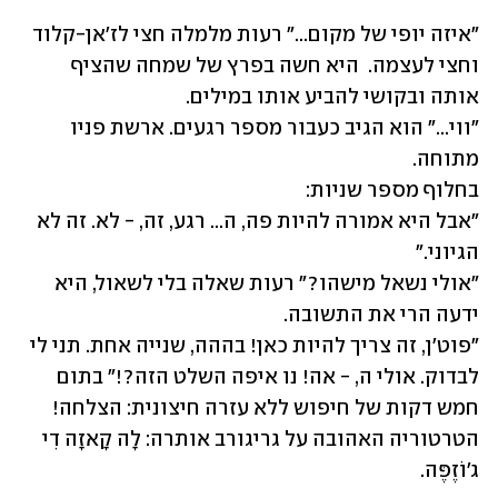
"איזה יופי של מקום..." רעות מלמלה חצי לז'אן-קלוד 
וחצי לעצמה.  היא חשה בפרץ של שמחה שהציף 
"ווי..." הוא הגיב כעבור מספר רגעים. ארשת פניו 
"אבל היא אמורה להיות פה, ה... רגע, זה, - לא. זה לא 
"אולי נשאל מישהו?" רעות שאלה בלי לשאול, היא 
"פוט'ן, זה צריך להיות כאן! בההה, שנייה אחת. תני לי 
לבדוק. אולי ה, - אה! נו איפה השלט הזה?!" בתום 
חמש דקות של חיפוש ללא עזרה חיצונית: הצלחה! 
הטרטוריה האהובה על גריגורב אותרה: לָה קָאזָה דִי 
ג׳וֹזֶפֶּה.