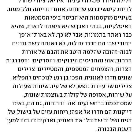
הלילה היורד שנגלה לעיניה.  אידיאל ציורי שחדל 
להיות קיטשי ברגע שחוותה אותו ונהייתה חלק ממנו. 
בעיניים מוקסמות היא הביטה ביפי הסמטאות 
האיטלקיות, בבתי האבן שהיא ציפתה לראות, שהיא 
כבר ראתה בתמונות, אבל לא כך: לא באותו אופן 
ייחודי שבו הם חברו זה לזה, לא באותה קשת גוונים 
לבנה-זהובה שהלמה היטב את זהבם של אורות 
הרחוב. אה! והתריסים הירוקים! והסדקים! והמדרגות 
הצרות, והצמחים המטפסים, והמטיילים! צלילים 
שונים חדרו לאוזניה, הפכו בן רגע לנוכחים להפליא. 
צלילים של עיירת נופש, לא של עיר. שיחות שעולות 
על שיחות, אסופה של קולות בעוצמות שונות, 
שמסתכמת ברחש נעים. אה! והריחות, גם הם, באיזו 
דייקנות הם חדרו אל אפה! ריחות עזים של בישול, של 
דגים ושל ים שתיבלו את האוויר, נאבקים זה בזה למען 
השגת הבכורה.