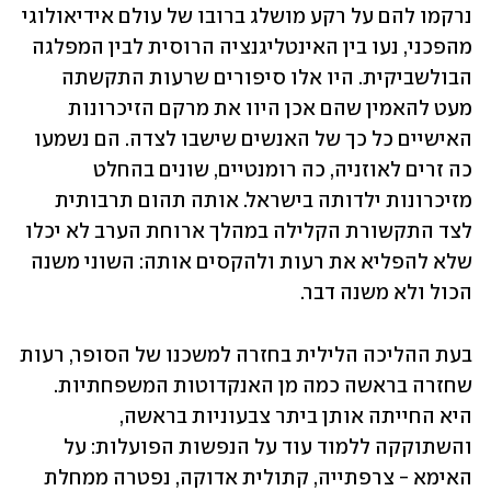
נרקמו להם על רקע מושלג ברובו של עולם אידיאולוגי 
מהפכני, נעו בין האינטליגנציה הרוסית לבין המפלגה 
הבולשביקית. היו אלו סיפורים שרעות התקשתה 
מעט להאמין שהם אכן היוו את מרקם הזיכרונות 
האישיים כל כך של האנשים שישבו לצדה. הם נשמעו 
כה זרים לאוזניה, כה רומנטיים, שונים בהחלט 
מזיכרונות ילדותה בישראל. אותה תהום תרבותית 
לצד התקשורת הקלילה במהלך ארוחת הערב לא יכלו 
שלא להפליא את רעות ולהקסים אותה: השוני משנה 
הכול ולא משנה דבר.
בעת ההליכה הלילית בחזרה למשכנו של הסופר, רעות 
שחזרה בראשה כמה מן האנקדוטות המשפחתיות. 
היא החייתה אותן ביתר צבעוניות בראשה, 
והשתוקקה ללמוד עוד על הנפשות הפועלות: על 
האימא - צרפתייה, קתולית אדוקה, נפטרה ממחלת 