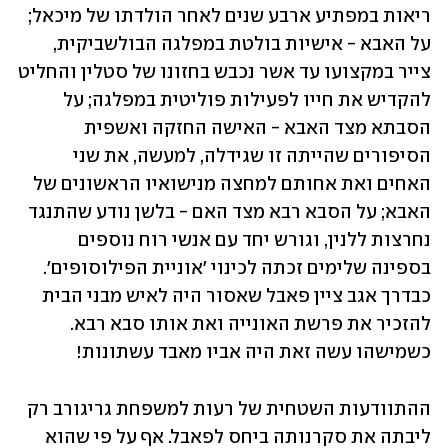
ריאות במפתיע ארבע שנים לאחר הולדתו של מיכאל; 
על האבא - אישיות בולטת במפלגה הבולשביקית, 
צייר במקצועו עד אשר נכבש בחזונו של סטלין והחליט 
להקדיש את חייו לפעילות פוליטית במפלגה; על 
הסבתא מצד האבא - האישה החזקה ואשפית 
הסיפורים שהייתה זו שגידלה, למעשה, את שני 
האחים ואת אחותם למחצה מנישואיו הראשונים של 
האבא; על הסבא רבא מצד האם - בלשן נודע שהתנגד 
נחרצות ללנין, וגורש יחד עם אנשי רוח נוספים 
בספינה שלימים זכתה לכינוי 'אוניית הפילוסופים'. 
כבדרך אגב ציין פאבל שאסור היה לאיש מבני הבית 
להזכיר את פרשת האונייה ואת אותו סבא רבא. 
כשמישהו עשה זאת היה אביו מאבד עשתונות!
ההתוודעות השטחית של רעות למשפחת גריגורב רק 
ליבתה את סקרנותה ביחס לפאבל. אף על פי שהוא 