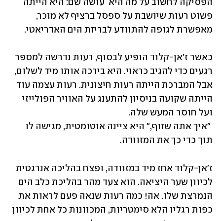
הפסיקה לחשוב על מה היא  עושה שם: היא הייתה 
פשוט רעות שיושבת על ספסל ברציף לא מוכר, 
מאפשרת לגופה להתוודע לבריזת הים האדריאטי.
כאשר ז'אן-קלוד הופיע לבסוף, רעות נדרשה למספר 
רגעים כדי להגיב כראוי. היא בירכה אותו מיד לשלום, 
אבל המברכת הייתה רעות חיצונית. רעות עצמה עוד 
הייתה שקועה בניסיון להתענג על האוויר הפולייזי 
 "איך אתה שזוף," היא ציינה אוטומטית, מגישה לו 
תוך כדי כך את המזוודה.
ז'אן-קלוד אחז מיד במזוודה, ופצח בהליכה אנרגטית 
לכיוון שער היציאה. הוא צעד מהר בהליכת כלב הים 
הנמרצת שלו. אה! כמה רעות שנאה פעם לראות את 
כפות רגליו הלא סימטריות, המכוונות כל אחת לכיוון 