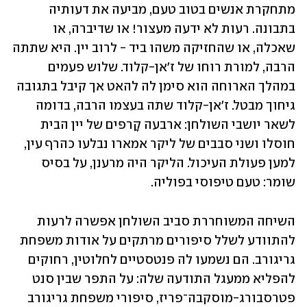
מתחקרת אנשים בטוב טעם, מביעה את דעותיה 
בתבונה. רעות לא ידעה מעצור! או שדיברה, או 
שאכלה, או שהחזיקה משהו ביד - לרוב יין. היא שתתה 
הרבה, למורת רוחו של ז'אן-קלוד. שלוש פעמים 
במהלך הארוחה הוא סימן לה להאט אך קיבל בתגובה 
גיחוך מבטל. ז'אן-קלוד שתה בעצמו הרבה, בדומה 
לשאר יושבי השולחן: ארבעה קָרפים של יין הבית 
חוסלו ושני סבבים של ליקר אמארו נבלעו כהרף עין, 
למען פעולת העיכול. הליקר היה מרענן, על בסיס 
שומר: טעם טיפוסי בפוליה.
השיחה המשוחררת סביב השולחן אפשרה לרעות 
להתוודע לשלל סיפורים מרתקים על אודות משפחת 
גריגורב. הם נשמעו לה פנטסטיים לחלוטין, רחוקים 
להפליא ממעגל התודעה שלה: על התפר שבין סנט 
פטרסבורג-מוסקבה־פריז, סיפורי משפחת גריגורב 