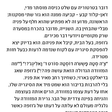
דובר בטרטוריה עם שלט כניסה מוסתר מדי, 
ז'אן-קלוד קבע - קביעה ממנה הוא גזר שתי מסקנות: 
הראשונה, מדוע זה לא מפתיע שהוא חלף על פניה 
מבלי שהבחין בה. השנייה, מדובר בהכרח במסעדה 
ג'וזפה, בעל הבית, קיבל את פניהם. הוא בדיוק יצא 
להפסקת סיגריה עם לקוח שנדמה לרעות כבעל חזות 
"צֶ'ה סְטָה פָשְש'ה דוֹסְטָה סוֹרט ד' וָאלִיגְג'?!" (""מה 
המזוודה הגדולה הזאת עושה פה?!") ג׳וזפה שאג 
בלי להרבות בדיבור הוא שמט מיד את הסיגריה שלו, 
אחז על דעת עצמו במזוודה, הרים אותה בעוצמה 
והניחה בפינה צדדית של הבר. גרירת המזוודה על 
גלגליה מעולם לא עלתה על דעתו של ג׳וזפה כאשר 