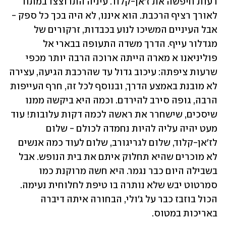
רעות חיפשה את ז'אן-קלוד. עיניה התרוצצו במתח 
לאורך רציף הרכבת. הוא איננו, לא היה בכך כל ספק - 
אבל העיניים המשיכו לנוע בכבדות, זרקורים של 
מגדלור עייף. הדרך משדה התעופה בבארי אל 
פוליניאנו א מארה הייתה ארוכה הרבה יותר מכפי 
שרעות ציפתה: עיכוב גדול עד שהרכבת הגיעה, עצירה 
לא מובנת באמצע הדרך, ובנוסף לכל זה, חרף העייפות 
הרבה, גופה סירב להירדם. וכמה היא ביקשה ממנו 
שיסכים, שישחרר את ראשה לכמה דקות עלובות! עוד 
מעט יהיה עליה להיות נחמדה לכולם - שלום 
לז'אן-קלוד, שלום לגריגורב, שלום לעוד כמה אנשים 
לא מוכרים שהיא תחלוק איתם את בית הנופש. אבל 
בשבילה היום כבר נגמר. היא חשה מרוקנת כמו 
סמרטוט יבש שלא נותרה בו טיפת לחלוחית נעימה. 
הכול בוזבז כבר על ג'ולי, הבחורה איתה דיברה 
באריכות במטוס.