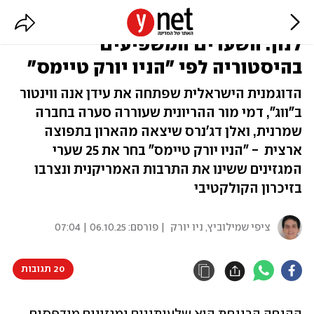
מיכאלה ברקו, מגדלי התאומים וג'ון
לנון: השערים המשפיעים
בהיסטוריה לפי "הניו יורק טיימס"
הדוגמנית הישראלית שפתחה את עידן אנה ווינטור
ב"ווג", דמי מור ההריונית שעוררה סערה בחברה
שמרנית, ואלן דג'נרס שיצאה מהארון בתפוצה
ארצית - "הניו יורק טיימס" בחר את 25 שערי
המגזינים ששינו את התרבות האמריקנית ונצרבו
בזיכרון הקולקטיבי
ציפי שמילוביץ, ניו יורק
| פורסם:
06.10.25 | 07:04
20 תגובות