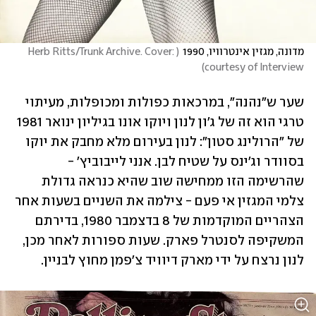
מדונה, מגזין אינטרוויו, 1990
(
Herb Ritts/Trunk Archive. Cover: 
)
courtesy of Interview
שער ש"נהנה", במרכאות כפולות ומכופלות, מעיתוי 
טרגי הוא זה של ג'ון לנון ויוקו אונו בגיליון ינואר 1981 
של "הרולינג סטון": לנון בעירום מלא מחבק את יוקו 
בסוודר וג'ינס על שטיח לבן. אנני לייבוביץ' - 
שהרשימה הזו ממחישה שוב שהיא כנראה גדולת 
צלמי המגזין אי פעם - צילמה את השניים בשעות אחר 
הצהריים המוקדמות של 8 בדצמבר 1980, בדירתם 
המשקיפה לסנטרל פארק. שעות ספורות לאחר מכן, 
לנון נרצח על ידי מארק דיוויד צ'פמן מחוץ לבניין.