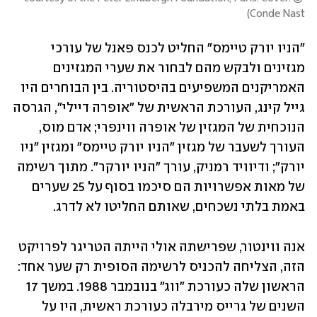
)
Conde Nast
"הניו יורק טיימס" החליט לכנס פאנל של עורכי 
מגזינים ולבקש מהם לבחור את שערי המגזינים 
האמריקנים המשפיעים בהיסטוריה. בין הבוחרים היו 
גייל קינג, העורכת הראשית של "אופרה דיילי", הגרסה 
הנוכחית של המגזין של אופרה ווינפרי; אדם מוס, 
העורך לשעבר של מגזין "הניו יורק טיימס" ומגזין "ניו 
יורק"; ודיוויד רמניק, עורך "הניו יורקר". מתוך רשימה 
של מאות אפשרויות הם סיכמו בסוף על 25 שערים 
באמת בלתי נשכחים, שאותם החליטו לא לדרג. 
אנה ווינטור, שפרישתה אולי הייתה הטריגר לפרויקט 
הזה, הצליחה להכניס לרשימה הסופית רק שער אחד: 
הראשון שלה כעורכת "ווג" בנובמבר 1988. במשך 17 
השנים של גרייס מירבלה כעורכת ראשית, היו על 