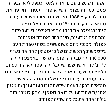
השער רק נשים עם מראה קלאסי, כמעט ללא הבעות 
פנים וכמויות עצומות של איפור. ווינטור החליפה את 
מירבלה בקיץ 1988 ומיד שינתה את המשחק בעזרת 
מיכאלה ברקו בת ה-18 מתל אביב. הצלם פיטר 
לינדברג צילם את ברקו מחוץ לאולפן, בשיער פזור 
ומתנופף בטבעיות, חיוך רחב ואמירה אופנתית 
כפולה: מכנסי ג'ינס משופשפים בשווי 50 דולר עם 
ג'קט משובץ תכשיטים של כריסטיאן לקרואה בשווי 
10,000 דולר. מבית הדפוס התקשרו באמצע הלילה 
ל"ווג" לוודא שהשער שקיבלו להדפסה לא היה טעות. 
כל צילומי שערי האופנה שאנחנו כל כך רגילים אליהם 
היום עומדים על הכתפיים של התמונה ההיא של 
מיכאלה ברקו. באמת שקשה לזכור עוד עורך/ת מגזין 
אחר/ת שהודיעו על בואם באופן שמחק לגמרי, תוך 
גיליון אחד, את כל מה שהיה לפניהם. 