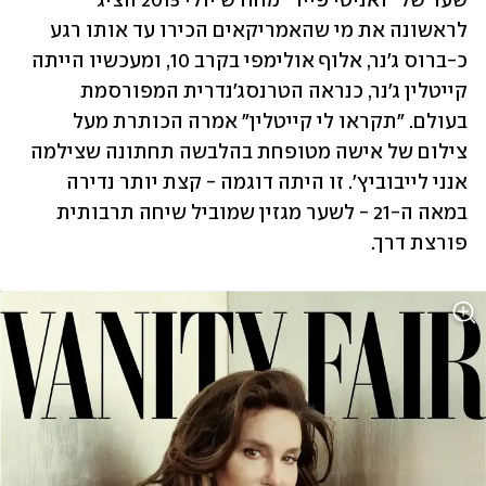
שער של "ואניטי פייר" מחודש יולי 2015 הציג 
לראשונה את מי שהאמריקאים הכירו עד אותו רגע 
כ-ברוס ג'נר, אלוף אולימפי בקרב 10, ומעכשיו הייתה 
קייטלין ג'נר, כנראה הטרנסג'נדרית המפורסמת 
בעולם. "תקראו לי קייטלין" אמרה הכותרת מעל 
צילום של אישה מטופחת בהלבשה תחתונה שצילמה 
אנני לייבוביץ'. זו היתה דוגמה - קצת יותר נדירה 
במאה ה-21 - לשער מגזין שמוביל שיחה תרבותית 
פורצת דרך.