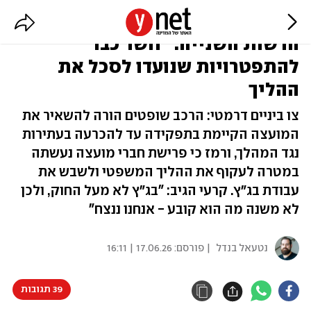
בג״ץ הקפיא את שינוי הרכב מועצת
הרשות השנייה: "חשד כבד"
להתפטרויות שנועדו לסכל את
ההליך
צו ביניים דרמטי: הרכב שופטים הורה להשאיר את
המועצה הקיימת בתפקידה עד להכרעה בעתירות
נגד המהלך, ורמז כי פרישת חברי מועצה נעשתה
במטרה לעקוף את ההליך המשפטי ולשבש את
עבודת בג״ץ. קרעי הגיב: "בג״ץ לא מעל החוק, ולכן
לא משנה מה הוא קובע - אנחנו ננצח"
נטעאל בנדל
| פורסם:
17.06.26 | 16:11
39 תגובות