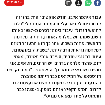
24 תגובות
עבור איתמר אלבז, חודש אוקטובר החל בחזרות 
קדחתניות לקראת עליית המחזה המוזיקלי "בלוז 
לחופש הגדול", עיבוד בימתי לסרט מ-1987 באותו 
השם, שמתרחש במלחמה אחרת, רחוקה, מלחמת 
ההתשה. פחות משבוע אחר כך הוא התעורר המום 
למלחמה נוראית הרבה יותר. "בשבת, 7 באוקטובר, 
עינת, בת זוגי שתחיה, העירה אותי ואמרה, 'מאמי, 
קום, פרצה מלחמה בדרום. יש הרוגים, חטופים, אני 
חושבת שכדאי שתתארגן", הוא מספר. "קמתי וקבוצת 
הווטסאפ של המילואים כבר הייתה מפוצצת 
בהודעות. תוך כדי שכמעט הקפצנו את עצמנו לבד 
לדרום, המ"פ הקפיץ אותנו לצפון. ב-17:30 כבר 
חתמתי על ציוד. מאז אני מגויס".