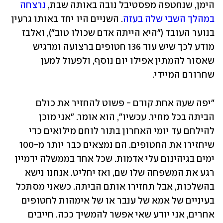
הימן, שנחטפה מפסטיבל נובה באותה שבת, 
נרצחה 
במהלך השבי שלה בעזה
. השניים היו יחד באותו גרעין 
בנוער העובד ("היא הייתה אדם שכולו טוב"), ואלבז 
מודע לכך שיש עוד 136 חטופים ברצועה ומדגיש 
שאסור להמתין אפילו יום נוסף, ולפעול למען 
שחרורם המיידי.
"יפה שעה אחת קודם - פשוט להחזיר את כולם 
הביתה בכל מחיר. עכשיו", הוא אומר. "אני מוכן 
להילחם עד יומי האחרון בתור לוחם מילואים כדי 
שיחזירו את החטופים. הם נמצאים כבר יותר מ-100 
ימים בגיהינום עלי אדמות. שכל אחד בממשלה ידמיין 
רגע את המשפחה שלו שם, ואז יחליט. אנחנו נישא 
בהשלכות, אבל תחזירו אותם הביתה. כשאני מסתכל 
בעיניים של אמא של ענבר או של אימהות לחטופים 
אחרים, אני יודע שאי אפשר להמשיך ככה. חייבים 