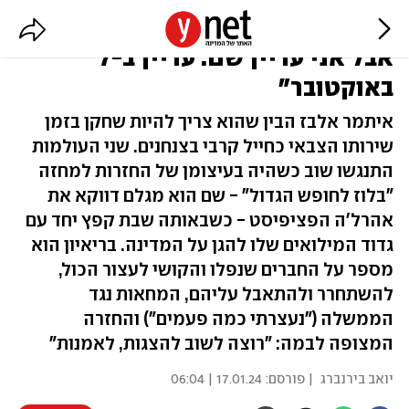
"אומנם חזרתי מהמילואים לבמה,
אבל אני עדיין שם. עדיין ב-7
באוקטובר"
איתמר אלבז הבין שהוא צריך להיות שחקן בזמן
שירותו הצבאי כחייל קרבי בצנחנים. שני העולמות
התנגשו שוב כשהיה בעיצומן של החזרות למחזה
"בלוז לחופש הגדול" - שם הוא מגלם דווקא את
אהרל'ה הפציפיסט - כשבאותה שבת קפץ יחד עם
גדוד המילואים שלו להגן על המדינה. בריאיון הוא
מספר על החברים שנפלו והקושי לעצור הכול,
להשתחרר ולהתאבל עליהם, המחאות נגד
הממשלה ("נעצרתי כמה פעמים") והחזרה
המצופה לבמה: "רוצה לשוב להצגות, לאמנות"
יואב בירנברג
| פורסם:
17.01.24 | 06:04