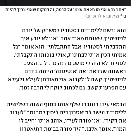
"אם בצבא אני מוצא את עצמי על הבמה, זה המקום שאני צריך להיות 
בו"
(
צילום: אילן זכרוב
)
הוא נרשם ללימודים בסטודיו למשחק של יורם 
לוינשטיין, שאותם מאוד אהב. "אני לא יודע איך 
התקבלתי לסטודיו, אבל התקבלתי", הוא אומר. "גל 
אמיתי הכין אותי לבחינות, אולי בזכותו התקבלתי. 
לפני זה לא היה לי מושג מה זה מונולוג. הפעם 
ראשונה שקראתי את 'אנטיגונה' הייתה ביורם 
לוינשטיין. קשה לי לקרוא. אני מאובחן לעילא ולעילא 
עם הפרעות קשב. גם לכתוב לוקח לי הרבה זמן".
הבמאי עידו רוזנברג שלף אותו בסוף השנה השלישית 
ללימודיו הישר לתיאטרון בית ליסין למחזמר "לעבור 
את הקיר". "אני מודה לעידו, אוהב אותו וחייב לו 
המון", אומר אלבז. "היה מורה בבימת התיאטרון 