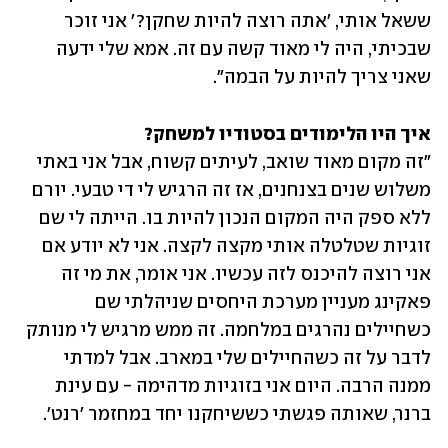
ששאל אותי, 'אתה רוצה להיות שחקן?' אני זוכר 
שבכיתי, היה לי מאוד קשה עם זה. אמא שלי ידעה 
שאני צריך להיות על הבמה".
איך היו הלימודים בסטודיו למשחק?

"זה מקום מאוד שואב, לעיתים קשוח, אבל אני באתי 
משלוש שנים בצנחנים, אז זה הרגיש לי די טבעי. יורם 
ללא ספק היה המקום הנכון להיות בו. הייתה לי שם 
זוגיות שטלטלה אותי מקצה לקצה. אני לא יודע אם 
אני רוצה להיכנס לזה עכשיו. אני אומר, את מי זה 
פאקינג מעניין מערכת היחסים שניהלתי שם 
כשחיילים נהרגים במלחמה. זה ממש מרגיש לי מנותק 
לדבר על זה כשהחיילים שלי במארב. אבל למדתי 
ממנה הרבה. היום אני בזוגיות מדהימה - עם עינת 
ברנר, שאותה פגשתי כששיחקנו יחד במחזמר 'רנט'.