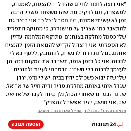
"אני רוצה לחזור לחיים שהיו לי - להצגות, לאמנות, 
למשפחה, וגם להקים מתישהו משפחה משלי. הרבה 
זמן לא עשיתי אמנות, וזה חסר לי כל כך. אני רוצה גם 
להתאבל כמו שצריך על מי שנהרג, כי מתוקף התפקיד 
שלי כסמל מחלקה בצנחנים, מתוקף המלחמה, עדיין 
לא הספקתי. אני רוצה להקדיש להם את הזמן, להנציח 
אותם. גם לתת דרור לרגשות, להתחבק, ללטף. בא לי 
לבכות. אני כל הזמן אומר, תשחרר את המקום הזה, תן 
לעצמך לבכות בלי חשבון. הבטחתי לעינת ולהורים 
שלי שזה יבוא כשכולם יהיו בבית. יש לי מ"מ, ירדן, 
שגדל איתי באותה מחלקת סדיר והיה חייל של אריאל. 
שנינו הבטחנו שאחרי הכול, נלך ביחד לקבר של אריאל. 
שם, אני חושב, יהיה אפשר להתפרק".
מצאתם טעות? כתבו לנו | המייל האדום גם בווטסאפ
24
תגובות
הוספת תגובה