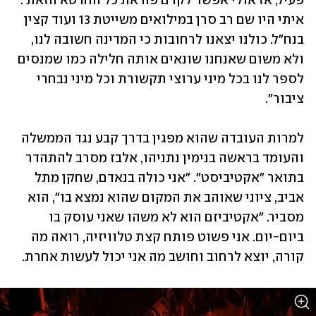
פעיל, אז אולי אפשר לקדם פה את כל החרטא הזאת'. 
איתי היו שם רב סרן במילואים משייטת 13 ועוד קצין 
בנח"ל. כולנו יצאנו לרחובות כי המדינה חשובה לנו, 
ולא משום שאנחנו שונאים אותה חלילה כמו שמנסים 
לספר לנו בכל מיני ערוצי תקשורת וכל מיני נבחרי 
ציבור".
למרות העובדה שהוא מפגין בדרך קבע נגד הממשלה 
והעומד בראשה בנימין נתניהו, אלבז מסרב להתהדר 
בתואר "אקטיביסט". "אני כולה בנאדם, שחקן מתל 
אביב, ציוני שאוהב את המקום שהוא נמצא בו", הוא 
מסביר. "אקטיביזם הוא לא משהו שאני עוסק בו 
ביום-יום. אני פשוט פותח קצת טלוויזיה, רואה מה 
קורה, יוצא לרחוב וחושב מה אני יכול לעשות אחרת.