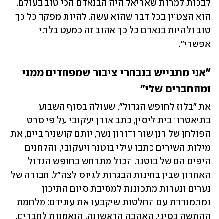
לבכות למרות שאריאל היה הבנאדם הכי טוב בעולם. 
הוא הצטיין בכל דבר שהוא עשה. להיות מפקד כל כך 
טוב ולהיות בנאדם כל כך אהוב זה כמעט בלתי 
אפשרי".
"אני מתבייש בנבחרי ציבור שמפחדים ממני 
ומהחברים שלי"
את "בלוז לחופש הגדול", שעולה בסוף השבוע 
בתיאטרון בית ליסין, כתב אורן יעקובי על פי סרט 
הפולחן של רנן שור ודורון נשר, יותם קושניר ביים, את 
מילות השירים כתבו עילי בוטנר ויעקובי, והלחנים 
היפים הם של בוטנר. הכול מתרחש בחופש הגדול 
האחרון שבין בחינות הבגרות לגיוס לצה"ל. חבורה של 
נערים ונערות מתכוננת למסיבת סיום התיכון 
ומתמודדת עם החלטות שיקבעו את עתידם: מלחמת 
ההתשה בסיני, האהבה הראשונה, הנאמנות לחברים, 