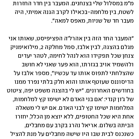
מ"מ במסלול שלי בצנחנים. המעבר בין חדר החזרות 
לשטח, בין מלחמה-בכאילו לקרב הגנה אמיתי, היה 
מעבר חד של שניות, מאפס למאה".
"המעבר החד הזה בין אהרל'ה הפציפיסט, שאותו אני 
מגלם בהצגה, לבין אלבז, סמל מחלקה 2, מילואימניק 
צנחן שכל תפקידו הוא לנהל לחימה, לטהר יעדים 
ולהשמיד אויב בגזרתו, הוא פער שאני לא חושב 
שהצלחתי לתפוס אותו עד עכשיו", מספר אלבז על 
הדיסוננס שעוטף אותו והוא חלק בלתי נפרד ממנו 
בחודשים האחרונים. "יש לי בהצגה משפט יפה, ציטוט 
של ג'ון קנדי: 'אם בני האדם לא ישימו קץ למלחמות, 
המלחמות ישימו קץ לבני האדם. אם יש לי משאלה 
אחת היא שכל החטופים, ללא יוצא מן הכלל, יחזרו 
הביתה בשלום. אריאל נהרג בקרב עם מחבלים, 
כשנכנס לבית שבו היו שישה מחבלים על מנת להציל 