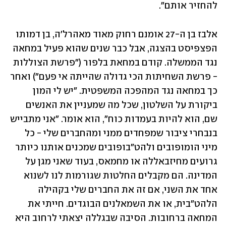
להחזיר אותם". 
אלבז בן ה-27 אומנם רחוק מאוד מאהרל'ה, בן דמותו 
הפצפיסט בהצגה, אבל כבר שנים שהוא פעיל במחאה 
נגד הממשלה. קודם במחאת בלפור ("פרשת הצוללות 
- פרשת השחיתות הכי גדולה שהייתה אי פעם") ואחר 
כך במחאה נגד המהפכה המשפטית. "יש לי המון 
ביקורת על השלטון, שכל מה שמעניין את האנשים 
שם, הוא להיות בעמדות כוח", הוא אומר. "אני מתבייש 
בנבחרי ציבור שמפחדים ממני ומהחברים שלי - כל 
מיני הומופובים ולהט"בופובים שמכנים אותנו כיותר 
גרועים מחיזבאללה או מחמאס, בעוד שאני מגן על 
המדינה. הם מקבלים החלטות שגורמות לנו לשנוא 
אחד את השני, אם זה את החברים שלי בקהילה 
הלהט"בית, או את השמאלנים הבוגדים. חייתי את 
המחאה ברחובות. הסיבה שבגללה יצאתי לרחוב היא 