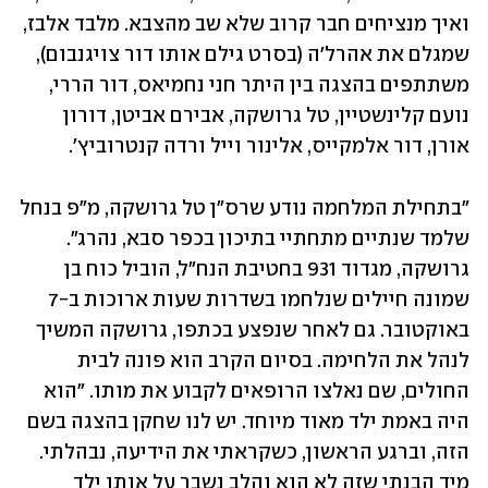
ואיך מנציחים חבר קרוב שלא שב מהצבא. מלבד אלבז, 
שמגלם את אהרל'ה (בסרט גילם אותו דור צויגנבום), 
משתתפים בהצגה בין היתר חני נחמיאס, דור הררי, 
נועם קלינשטיין, טל גרושקה, אבירם אביטן, דורון 
אורן, דור אלמקייס, אלינור וייל ורדה קנטרוביץ'.
"בתחילת המלחמה נודע שרס"ן טל גרושקה, מ"פ בנחל 
שלמד שנתיים מתחתיי בתיכון בכפר סבא, נהרג". 
גרושקה, מגדוד 931 בחטיבת הנח"ל, הוביל כוח בן 
שמונה חיילים שנלחמו בשדרות שעות ארוכות ב-7 
באוקטובר. גם לאחר שנפצע בכתפו, גרושקה המשיך 
לנהל את הלחימה. בסיום הקרב הוא פונה לבית 
החולים, שם נאלצו הרופאים לקבוע את מותו. "הוא 
היה באמת ילד מאוד מיוחד. יש לנו שחקן בהצגה בשם 
הזה, וברגע הראשון, כשקראתי את הידיעה, נבהלתי. 
מיד הבנתי שזה לא הוא והלב נשבר על אותו ילד 