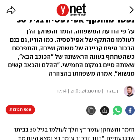
עומר דץ, בנם של אורנה ומשה דץ,
נפטר מהתקף אפילפסיה בגיל 30
על פי הודעת המשפחה, הזמר והשחקן הלך
לעולמו מהתקף של אפילפסיה. כמו הוריו, גם בנם
הבכור טיפח קריירה של משחק ושירה, והתפרסם
כשהשתתף בעונה הראשונה של "הכוכב הבא",
שאותה סיים במקום החמישי. "ההלם והכאב קשים
מנשוא", אמרה משפחתו בהצהרה
רן בוקר
| פורסם:
21.03.24 | 17:14
508 תגובות
הזמר והשחקן עומר דץ הלך לעולמו בגיל 30 בביתו 
שבגבעתיים. "בננו הבכור עומר דץ נמצא היום מת 