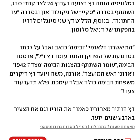
בטלוויזיה הנחה דץ רצועה בערוץ 24 לצד קותי סבג, 
השתתף בסדרה "סקיי" של ניקולודיאון ובסדרה "עד 
החתונה".  בנוסף, הקליט דץ שני סינגלים לרדיו 
בהפקתו של דניאל סלומון.
"התיאטרון הלאומי 'הבימה' כואב ואבל על לכתו 
בטרם עת של השחקן והזמר עומר דץ ז"ל", פרסמו 
הבימה,"עומר השתתף בהצגות הבימה 'מצדה 1942' 
ו'אדוני ראש המועצה'. אורנה, משה ויועד דץ היקרים, 
משפחת הבימה כולה אבלה עימכם. שלא תדעו עוד 
צער!".
דץ הותיר מאחוריו כאמור את הוריו וגם אח הצעיר 
בארבע שנים, יועד.
מצאתם טעות? כתבו לנו | המייל האדום גם בווטסאפ