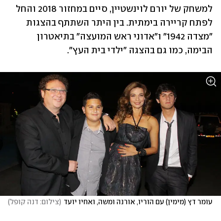
למשחק של יורם לוינשטיין, סיים במחזור 2018 והחל 
לפתח קריירה בימתית. בין היתר השתתף בהצגות 
"מצדה 1942" ו"אדוני ראש המועצה" בתיאטרון 
הבימה, כמו גם בהצגה "ילדי בית העץ".
עומר דץ (מימין) עם הוריו, אורנה ומשה, ואחיו יועד
(
צילום: דנה קופל
)