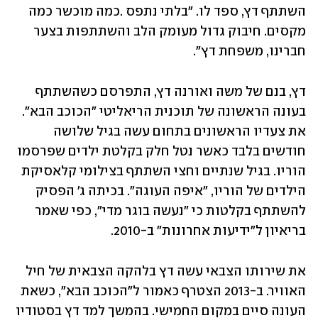
השתתף דץ, ספד לו. "בלתי נתפס .כמה מוכשר כמה 
מקסים. חיבוק גדול מעומק הלב והשתתפות בצער 
חברינו, משפחת דץ".
דץ, בנם של משה ואורנה דץ, התפרסם כשהשתתף 
בעונה הראשונה של תוכנית הריאליטי "הכוכב הבא". 
את צעדיו הראשונים בתחום עשה בגיל שלושה 
חודשים בלבד כאשר נטל חלק בקלטת ילדים שפרסמו 
הוריו. בגיל שנתיים וחצי השתתף בצילומי קלאסיקת 
הילדים של הוריו, "איפה העוגה". בכיתה ג' הפסיק 
להשתתף בקלטות כי "נעשה בוגר מדי", כפי שאמר 
בריאיון ל"ידיעות אחרונות" ב-2010. 
את שירותו הצבאי עשה דץ בלהקה הצבאית של חיל 
האוויר. ב-2013 הצטרף כאמור ל"הכוכב הבא", כשאת 
העונה סיים במקום החמישי. בהמשך למד דץ בסטודיו 