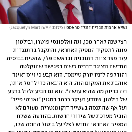
נשיא ארצות הברית דונלד טראמפ
(
צילום: Jacquelyn Martin/AP
)
חצי שנה לאחר מכן, וגה ואלפונסי פוטרו, ובילטון 
מונה לתפקיד המפיק האחראי, והתקבל בהתנגדות 
עזה מצד צוות התוכנית ובראשם פלי, שהטיח בבוסית 
החדשה ונציגה דברים קשים בפגישה שהוקלטה 
והודלפה ל"ניו יורק טיימס". הוא קבע כי וייס "אינה 
אוהבת את המקום הזה. היא הובאה כדי לחסל אותו, 
וזה בדיוק מה שהיא עושה". הוא גם הביע זלזול ברקע 
של בילטון, שנודע בעיקר ככתב במגזין "ואניטי פייר", 
ועל אף שהתנסה בעשייה דוקומנטרית, מעולם לא 
הוביל מערכת של שידורי חדשות. בהודעה ששלח 
המפיק האחראי החדש לפלי על ביטול החוזה שלו, 