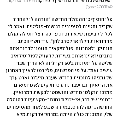
ראש הממשלה בנימין נתניהו בריאיון ל-60 דקות
(
צילום: "60 דקות 
משודרת ב-yes"
)
פלי הוסיף כי ההנהלה החדשה "הורתה לי להחדיר 
שקרים והטיות לסיפורים רגישים-פוליטית. נאמר לי 
לכלול קביעות שלא הוכחו. עד כה, הצלחתי להתעלם 
מההוראות הללו או לסרב להן". עוד חשף הכתב 
הוותיק: "לאחרונה, פוליטיקאים הוזמנו לבחור איזה 
כתבים יראיינו אותם בשידור. להעניק לפוליטיקאים 
שליטה על ראיונות ב'60 דקות' זה לא הדרך שבה 
עושים זאת". על פי הפרשנים, פלי רמז לראיון האחרון 
של נתניהו לתוכנית בחודש שעבר. מייג'ור גארט ערך 
את הריאיון, ובדיעבד נודע כי חלקים לא מחמיאים 
מתוכו הוקלטו מחדש והושמטו לבקשת המרואיין. 
"בסופו של דבר, אי-יכולת וחוסר-מקצועיות בהנהלה 
החדשה גרמה להרס. במקרה שנגע לאחד מהסיפורים 
שלי, התוכנית כולה הייתה במרחק 19 דקות מלא 