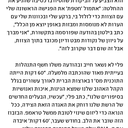
הוא הצביע על הביקורת שהטיח בו כסיבה שהניע את 
ההחלטה: "אתמול 'חטפת' את הפגישה הראשונה שלי 
עם הצוות כדי לזלזל בי, ברקע שלי ובכוונות שלי עם 
הערות לא מנומסות ומבזות באופן יוצא מן הכלל", 
כתב בילטון בהודעה שפורסמה בתקשורת, "אני מברך 
על גיוון של נקודות מבט ודיון מכובד בתוך הצוות, 
אבל זה שום דבר שקרוב לזה".
פלי לא נשאר חייב ובהודעה משלו חשף התנהלות 
בעייתית מאוד שהוכתבה מלמעלה. "60 דקות הייתה 
התוכנית מס' 1 בארצות הברית לאורך עשורים בגלל 
הקהל האהוב שלנו שמצא הגינות, איכות ואנושיות 
בסיפורים שלנו", כתב פלי, "עכשיו, הבעלים החדשים 
של הרשת שלנו דוחק את האגדה הזאת הצידה, ככל 
הנראה כדי ליזום שינוי לטובת ממשל טראמפ. הבזבוז 
הזה שובר את הלב. בחודש שעבר, '60 דקות' איבדה 