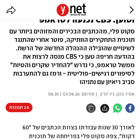
כתב "60 דקות" הוותיק פוטר -
וטוען: CBS נכנעה לטראמפ
סקוט פלי, מהכתבים הבכירים והמזוהים ביותר עם
תוכנית התחקירים הוותיקה, פוטר אחרי שהתנגד
לשינויים שהובילה ההנהלה החדשה של הרשת.
בהודעה חריפה טען כי CBS מנסה לרצות את
ממשל טראמפ, כי נדרש "להחדיר שקרים והטיות"
לסיפורים רגישים-פוליטית - ורמז גם להתערבות
סביב ריאיון עם נתניהו
אמיר בוגן
,
ניו יורק
| פורסם:
03.06.26 | 06:35
24 תגובות
לאורך 30 שנות עבודתו בצוות הכתבים של "60 
דקות", צפה סקוט פלי בפריחתה של תוכנית 