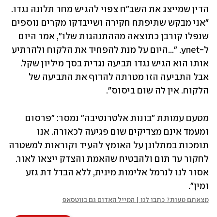
הדין שמייצג את השב"ח צפוי להגיש מחר תלונה נגדו. 
"אני מבקש שתיפתח חקירה ושייבדקו מקרים נוספים 
שנפלו קורבן כתוצאה מההתנהגות שלו", אמר היום 
ל-ynet. "...היום על מנת להפחיד את הלקוח ולהרתיע 
אותו הוא הגיש נגדו תביעה נגדית בסך מיליון שקל. 
אבל התביעה הזו מטרתה להדוף את התביעה של 
הלקוח. אין לה שום ביסוס".
מטעם עמותת "בונות אלטרנטיבה" נמסר: "פרסום 
ומעמד אינם מצדיקים שום פגיעה לכאורה. אנו 
תומכות במתלונן על האומץ להעיד וקוראות למשטרה 
לחקור עד תום ולהבטיח שהאמת והצדק ייצאו לאור. 
אסור לנו לנרמל אלימות מינית, ללא הבדל דת גזע 
ומין".
מצאתם טעות? כתבו לנו | המייל האדום גם בווטסאפ