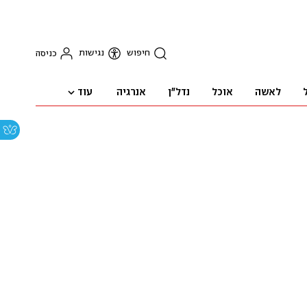
חיפוש
נגישות
כניסה
עוד
לאשה
אוכל
נדל"ן
אנרגיה