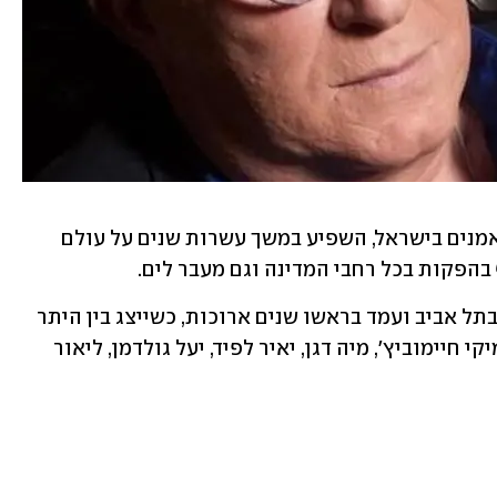
בן ציון, מחלוצי תחום ייצוג השחקנים והאמנים בישראל, השפיע במשך עשרות שנים על עולם 
בהפקות בכל רחבי המדינה וגם מעבר לים.
סוכן השחקנים הקים את משרד "ייצוג 1״ בתל אביב ועמד בראשו שנים ארוכות, כשייצג בין היתר 
את להקת משינה, אסי כהן, עדי אשכנזי, מיקי חיימוביץ׳, מיה דגן, יאיר לפיד, יעל גולדמן, ליאור 