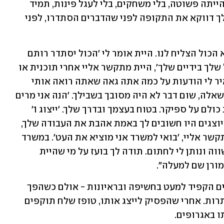
תמיד אמרת לי את האמת, גם כשהיא לא הייתה פשוטה, בלי משחקים, בלי לעגל פינות, תמיד 
ידעת מה צריך לעשות, לא יכולה לשכוח לך דווקא את התקופה לפני שהדברים הסתדרו, לפני 
"לפני 20 שנים שהגעתי אלייך למשרד, ולא הכול הצליח לנו. היית אומר לי ׳הכול יסתדר רותם 
תפסיקי לבכות, לאט לאט, קחי את הגורל שלך בידיים שלך׳, היית מתקשר אליי אחרי תוכנית או 
ריאיון שלי שראית עד לא מזמן היית משאיר לי הודעות על כמה אתה גאה שאתה רואה אותי 
בטלוויזיה תמיד הייתה לך תשובה על כל שאלה, שום דבר לא היה מסובך בשבילך. ׳הנה אני מרים 
כמה טלפונים הכול יסתדר׳. תמיד שם את כולם על ספיקר. בטוח בעצמך ובדרך שלך. 'ייצוג 1' 
הרגיש כמו בית בזכותך ובזכות מורן, והמיוצגים היו חשובים לך באמת אהבת את העבודה שלך, 
כשהייתי צריכה לחתום על חוזה, היית מתקשר אליי, ׳בואי למשרד אני מוציא את העט׳. במשרד 
כולך זורח ושמח, מוציא את העט שלך השווה ונותן לי לחתום. תודה לך בועז על מי שהיית 
ורן שם למעלה״.
בן ציון נמנע מאור הזרקורים ובמשך השנים הקפיד למעט בחשיפה ובראיונות - אולם כשהפך 
לקורבן בפרשת דודו טופז, שמו עלה לכותרות. אחרי שהפסיק לייצג אותו, טופז שלח תוקפים 
ו באגרופים.