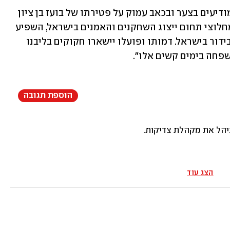
ממשפחתו ומהמשרד של בן ציון נמסר: "מודיעים בצער ובכאב עמוק על פטירתו של בועז בן ציון 
ז"ל. בועז בן ציון, מייסד סוכנות 'ייצוג 1', מחלוצי תחום ייצוג השחקנים והאמנים בישראל, השפיע 
במשך עשרות שנים על עולם התרבות והבידור בישראל. דמותו ופועלו יישארו חקוקים בליבנו 
פחה בימים קשים אלו".
הוספת תגובה
שניהל את מקהלת צדיקות.
הצג עוד