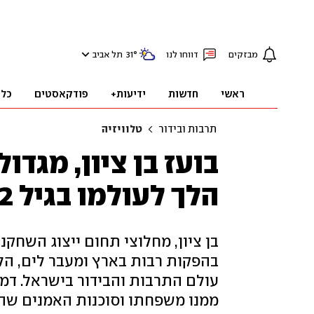
מבזקים
דווחו לנו
°
31
תל אביב
ראשי
חדשות
ידיעות+
פודקאסטים
כלכ
תרבות ובידור
טלוויזיה
בועז בן ציון, מגדו
הלך לעולמו בגיל 82
בן ציון, מחלוצי תחום ייצוג השח
בהפקות רבות בארץ ומעבר לים, הל
עולם התרבות והבידור בישראל. דמות