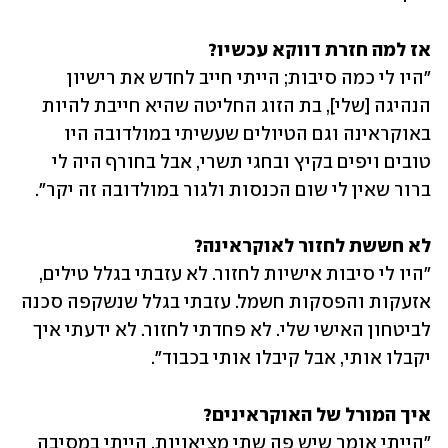
אז למה חזרת דווקא עכשיו? 

"היו לי כמה סיבות; הייתי חייב לחדש את רישיון 
הנהיגה [שלי], בת הזוג החליטה שהיא חייבת להיות 
באוקראינה וגם הטיולים שעשיתי במולדובה היו 
טובים ויפים בקיץ ובחגי תשרי, אבל בחורף היה לי 
ברור שאין לי שום הכנסות ולגור במולדובה זה יקר". 
לא חששת לחזור לאוקראינה? 

"היו לי סיבות אישיות לחזור. לא עזבתי בגלל טילים, 
אזעקות והפסקות חשמל. עזבתי בגלל שנשקפה סכנה 
לביטחון האישי שלי. לא פחדתי לחזור. לא ידעתי איך 
יקבלו אותי, אבל קיבלו אותי בכבוד".
איך המורל של האוקראינים? 

"הייתי אומר שיש פה שתי מציאויות. הייתי במסיבה 