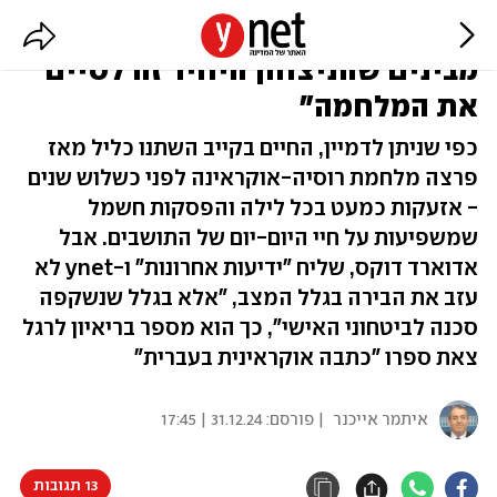
"כל אחד איבד קרובים בחזית, וכולם
מבינים שהניצחון היחיד זה לסיים
את המלחמה"
כפי שניתן לדמיין, החיים בקייב השתנו כליל מאז
פרצה מלחמת רוסיה-אוקראינה לפני כשלוש שנים
- אזעקות כמעט בכל לילה והפסקות חשמל
שמשפיעות על חיי היום-יום של התושבים. אבל
אדוארד דוקס, שליח "ידיעות אחרונות" ו-ynet לא
עזב את הבירה בגלל המצב, "אלא בגלל שנשקפה
סכנה לביטחוני האישי", כך הוא מספר בריאיון לרגל
צאת ספרו "כתבה אוקראינית בעברית"
איתמר אייכנר
| פורסם:
31.12.24 | 17:45
13 תגובות