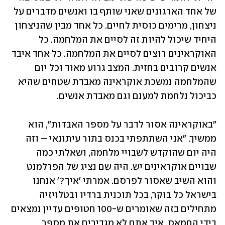
של אחד הארגונים שאני שותף בו ואנשים מדברים על 
ניצחון, מרימים כוסית לחיים. כל אחד מבין שהניצחון 
היחיד שיכול להיות זה לסיים את המלחמה. כל 
האוקראינים רוצים לסיים את המלחמה. כל אחד איבד 
אנשים קרובים בחזית. המצב גרוע מאוד וכל יום 
שהמלחמה נמשכת אוקראינה מאבדת שטחים שהיא 
כביכול נלחמת למענם וגם מאבדת אנשים. 
"באוקראינה אסור לדבר על מספר האבדות", הוא 
ממשיך. "אני השתתפתי בכנס בתור עיתונאי – וזה 
היה יום שהוקדש לשבויי מלחמה, ושאלתי כמה 
שבויים אוקראינים יש. היה שם נציג של הפרלמנט 
והוא השיב שאסור לפרסם. אמרתי 'איך?' אנחנו 
בישראל כל בוקר, בכל תוכנית ברדיו ובטלויזיה 
מתחילים בזה שאומרים ש-100 חטופים עדיין נמצאים 
בידי החמאס. איך אתם לא מגדירים את מספר 