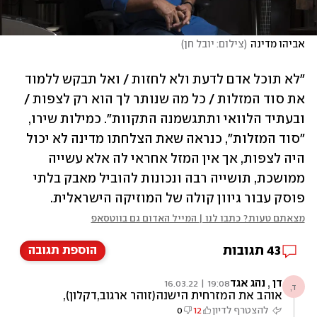
אביהו מדינה
(
צילום: יובל חן
)
"לא תוכל אדם לדעת ולא לחזות / ואל תבקש ללמוד 
את סוד המזלות / כל מה שנותר לך הוא רק לצפות / 
ובעתיד הלוואי ותתגשמנה התקוות". כמילות שירו, 
"סוד המזלות", כנראה שאת הצלחתו מדינה לא יכול 
היה לצפות, אך אין המזל אחראי לה אלא עשייה 
ממושכת, תושייה רבה ונכונות להוביל מאבק בלתי 
פוסק עבור גיוון קולה של המוזיקה הישראלית.
מצאתם טעות? כתבו לנו | המייל האדום גם בווטסאפ
43
תגובות
הוספת תגובה
דן , נהג אגד
19:08 | 16.03.22
ד,
אוהב את המזרחית הישנה(זוהר ארגוב,דקלון),
היום זה מוזיקה זוועתית.
להצטרף לדיון
12
0