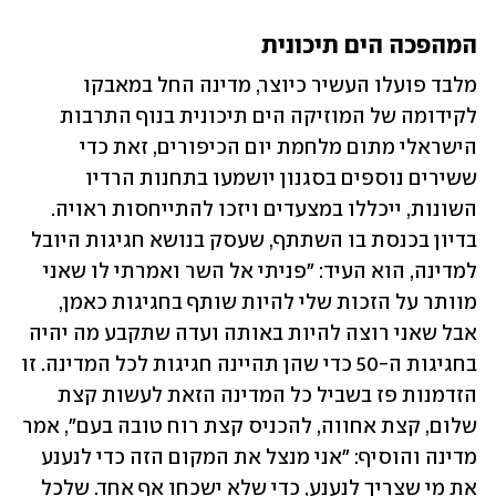
המהפכה הים תיכונית
מלבד פועלו העשיר כיוצר, מדינה החל במאבקו 
לקידומה של המוזיקה הים תיכונית בנוף התרבות 
הישראלי מתום מלחמת יום הכיפורים, זאת כדי 
ששירים נוספים בסגנון יושמעו בתחנות הרדיו 
השונות, ייכללו במצעדים ויזכו להתייחסות ראויה. 
בדיון בכנסת בו השתתף, שעסק בנושא חגיגות היובל 
למדינה, הוא העיד: "פניתי אל השר ואמרתי לו שאני 
מוותר על הזכות שלי להיות שותף בחגיגות כאמן, 
אבל שאני רוצה להיות באותה ועדה שתקבע מה יהיה 
בחגיגות ה-50 כדי שהן תהיינה חגיגות לכל המדינה. זו 
הזדמנות פז בשביל כל המדינה הזאת לעשות קצת 
שלום, קצת אחווה, להכניס קצת רוח טובה בעם", אמר 
מדינה והוסיף: "אני מנצל את המקום הזה כדי לנענע 
את מי שצריך לנענע, כדי שלא ישכחו אף אחד. שלכל 