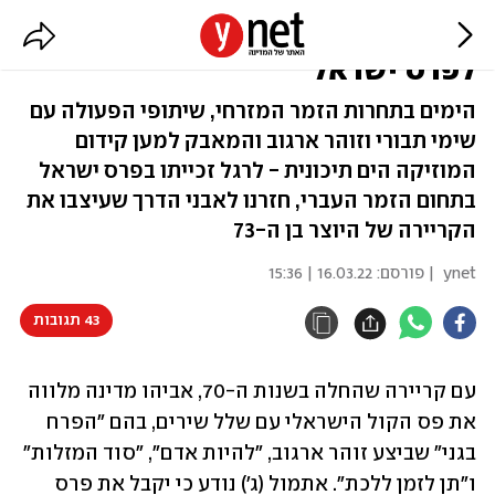
פרחי גנו: הדרך של אביהו מדינה
לפרס ישראל
הימים בתחרות הזמר המזרחי, שיתופי הפעולה עם
שימי תבורי וזוהר ארגוב והמאבק למען קידום
המוזיקה הים תיכונית - לרגל זכייתו בפרס ישראל
בתחום הזמר העברי, חזרנו לאבני הדרך שעיצבו את
הקריירה של היוצר בן ה-73
ynet
| פורסם:
16.03.22 | 15:36
43 תגובות
עם קריירה שהחלה בשנות ה-70, אביהו מדינה מלווה 
את פס הקול הישראלי עם שלל שירים, בהם "הפרח 
בגני" שביצע זוהר ארגוב, "להיות אדם", "סוד המזלות" 
ו"תן לזמן ללכת". אתמול (ג') נודע כי יקבל את פרס 