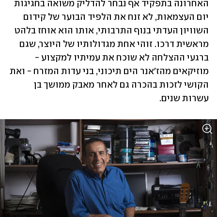
האחרונה בתפקיד אף נבחר להדליק משואה בחגיגות 
יום העצמאות, לא זנח את הלפיד הבוער של קידום 
השוויון העדתי בנוף התרבותי, אותו הוא אוחז בלהט 
מראשית דרכו. זוהי אחת מגדולותיו של היוצר, שגם 
ברגעי ההצלחה לא שוכח את עמיתיו למקצוע - 
מוזיקאים מהז'אנר הים תיכוני, בני עדות המזרח - ואת 
הקושי לזכות בהכרה גם לאחר מאבק ממושך בן 
עשרות שנים.