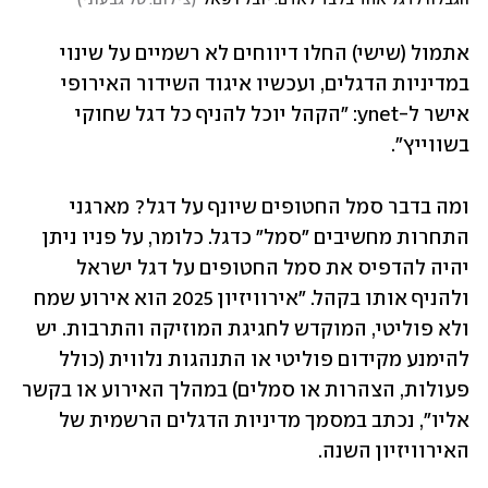
הגבלה לדגל אחד בלבד לאדם. יובל רפאל
(
צילום: טל גבעוני
)
אתמול (שישי) החלו דיווחים לא רשמיים על שינוי 
במדיניות הדגלים, ועכשיו איגוד השידור האירופי 
אישר ל-ynet: "הקהל יוכל להניף כל דגל שחוקי 
בשווייץ".
ומה בדבר סמל החטופים שיונף על דגל? מארגני 
התחרות מחשיבים "סמל" כדגל. כלומר, על פניו ניתן 
יהיה להדפיס את סמל החטופים על דגל ישראל 
ולהניף אותו בקהל. "אירוויזיון 2025 הוא אירוע שמח 
ולא פוליטי, המוקדש לחגיגת המוזיקה והתרבות. יש 
להימנע מקידום פוליטי או התנהגות נלווית (כולל 
פעולות, הצהרות או סמלים) במהלך האירוע או בקשר 
אליו", נכתב במסמך מדיניות הדגלים הרשמית של 
האירוויזיון השנה.