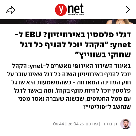
דגלי פלסטין באירוויזיון? EBU ל-
ynet: "הקהל יוכל להניף כל דגל
שחוקי בשווייץ"
באיגוד השידור האירופי מאשרים ל-ynet: הקהל
יוכל להניף באירוויזיון השנה כל דגל שאינו עובר על
חוק המדינה המארחת - כשהמשמעות היא שדגל
פלסטין יוכל להיות מונף בקהל. ומה באשר לדגל
עם סמל החטופים, שבשנה שעברה נאסר מפני
שנחשב ל״פוליטי״?
רן בוקר
| פורסם:
26.04.25 | 06:44