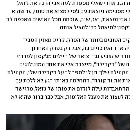
הפעם הראשונה היא כשדינה מפנה לה את הגב אחרי שאלי מספרת למה אבי הרגה את ג'ואל, 
ואומרת, "אנחנו צריכים ללכת הביתה". אלי מסכימה ויוצאת עם ג'סי למצוא את טומי, עד שהיא 
מגלה את הגלגל הענק והאקווריום שבהם אבי נמצאת, ואז, שוב, שוכחת מכל האנשים שאכפת לה 
'קסון לסיאטל כדי להציל אותה.
הסצנות של אלי עם ג'סי הן, בקלות, החלקים הטובים ביותר של הפרק. קרייג מאזין הסביר 
בתחילת העונה כי הנושא של "קהילה" יהיה אחד המרכזיים בה, אבל רק בפרק האחרון 
הקונפליקט הזה באמת פורץ. כשג'סי מתוודה שהצביע נגד יציאה של חיילים מג'קסון למרדף 
אחרי אבי, כי הוא חשב על התמונה הגדולה של "הקהילה", מייצרת אלי את אחד המונולוגים 
הטובים והמגדירים ביותר שלה: "פאק על הקהילה שלך. תן לי לספר לך על הקהילה שלי, הקהילה 
שלי הוכתה למוות מולי, ואני נאלצתי לראות את זה קורה". ההחלטה באותו רגע לא ללכת עם 
ג׳סי לעזור לטומי, אלא להמשיך במשימת ההתאבדות שלה לנקום את מותו של ג'ואל, מרגישה 
כמו הפעם האחרונה שבה אלי הייתה יכולה לעצור את מעגל האלימות, אבל כבר ברור שהיא לא 