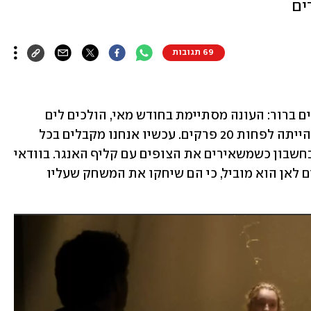
ים
69 תגובות
פעם היה לטלוויזיה האמריקאית לוח זמנים ברור: העונה מסתיימת בחודש מאי, הולכים לים 
וחוזרים בספטמבר לעונה הבאה, שתמיד הייתה לפחות 20 פרקים. עכשיו אנחנו מקבלים בכל 
שנתיים שבעה פרקים, וזה חייב להילקח בחשבון כשמשאירים את הצופים עם קליף האנגר. בוודאי 
כזה שחצי מהם יודעים שהוא מגיע ויודעים לאן הוא מוביל, כי הם שיחקו את המשחק שעליו 