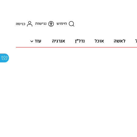
חיפוש
נגישות
כניסה
עוד
לאשה
אוכל
נדל"ן
אנרגיה