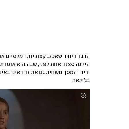
בג'יי.אר.