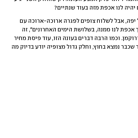
יהיה לנו אכפת מזה בעוד שנתיים?
זה לא שפרק סיום עונה צריך לשייף הכול יפה, אבל לשלוח צופים לפגרה ארוכה-ארוכה עם 
השאלה "מה עשתה אבי, דמות שלא כל כך אכפת לנו ממנה, בשלושת הימים האחרונים", זה 
מתחת לסטנדרטים של קרייג מאזין וניל דרוקמן. וכמו הרבה דברים בעונה הזו, עוד פיסת מחיר 
שסדרה משלמת על היותה נאמנה לסיפור שכבר נמצא בחוץ, וחלק גדול מצופיה יודע בדיוק מה 