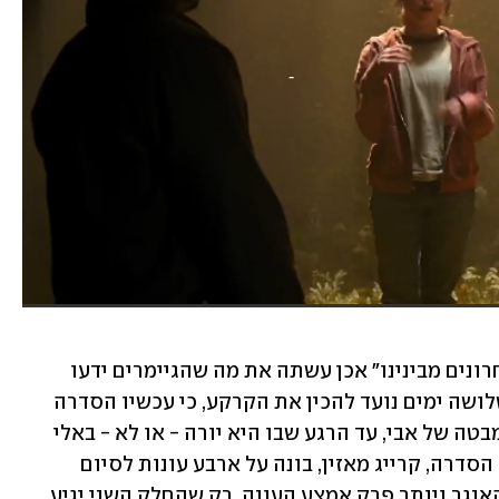
הסצנה האחרונה בעונה השנייה של "האחרונים מבינינו" אכן עשתה את מה שהגיימרים ידעו 
שיקרה: תיוג זמנה של אלי בסיאטל לפי שלושה ימים נועד להכין את הקרקע, כי עכשיו הסדרה 
תחזור על שלושת הימים האלה מנקודת מבטה של אבי, עד הרגע שבו היא יורה - או לא - באלי 
בסוף היום השלישי. בהתחשב בכך שיוצר הסדרה, קרייג מאזין, בונה על ארבע עונות לסיום 
הסיפור, זה כנראה אפילו לא ממש קליף האנגר ויותר פרק אמצע העונה. רק שהחלק השני יגיע 