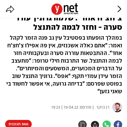
"כזה קהל אני רוצה תמיד, אין פה
צ'חצ'ח אחד": שלמה גרוניך עורר
סערה - וחזר לבמה להתנצל
במהלך הופעתו בפסטיבל עין גב פנה הזמר לקהל
ואמר: "אתם כאלה אשכנזים, אין פה אפילו צ'חצ'ח
אחד". ההתבטאות עוררה סערה ובעקבותיה חזר
לבמה והתנצל. שר התרבות חילי טרופר: "מתעצב
על הדברים המכוערים, המשסעים והמיותרים".
הזמר עידן עמדי תקף: "אפס". גרוניך התנצל שוב
בפוסט שפרסם: "בדיחה גרועה, אי אפשר לחשוד בי
שאני גזען"
רן בוקר
| פורסם:
19.04.22 | 19:23
966 תגובות