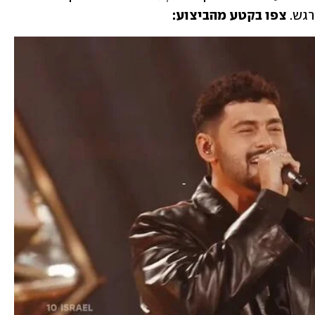
גש. 
צפו בקטע מהביצוע: