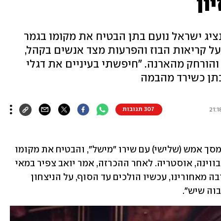
ון
ציג ישראל נועם בתן הבטיח את מקומו בגמר
 על קריאות הבוז והפרעות מצד אנשים בקהל,
 והורחק מהארנה. "חיפשתי בעיניים את דגלי
בתן כשירד מהבמה
307 תגובות
נועם בתן חרך את המסך אמש (שלישי) עם שירו "מישל", והבטיח את מקומו 
בגמר האירוויזיון שייערך בשבת הקרובה בווינה, אוסטריה. לאחר ההכרזה, אמר יואב צפיר במאי 
המשלחת ל-ynet: "משימה ראשונה וחשובה מאחורינו, עכשיו הולכים עד הסוף, על הניצחון 
בוה שיש".