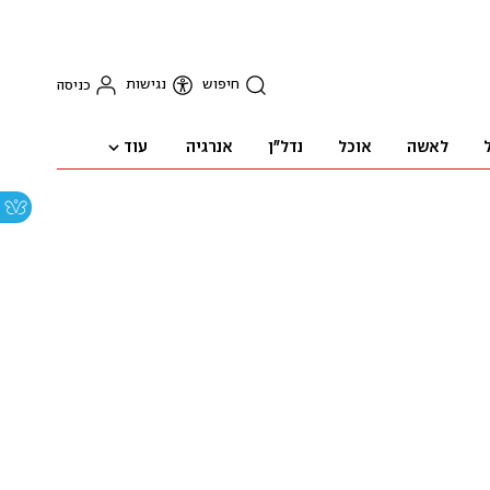
חיפוש
נגישות
כניסה
עוד
לאשה
אוכל
נדל"ן
אנרגיה