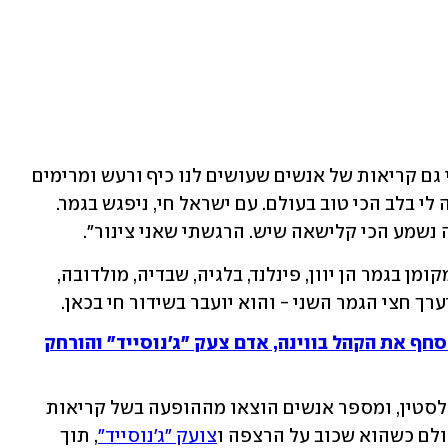
״שמעתי את הבוז, אבל מהר מאוד שמעתי גם קריאות של אנשים שעושים לנו כיף ורעש ומרימים 
אותי, וזה ישר הרים לי את הרוח - זה עשה לי בלב הכי טוב בעולם. עם ישראל חי, ניפגש בגמר. 
נשמע הכי קלישאה שיש. הרגשתי שאני צינור״.
לצד נציג ישראל, המדינות שהבטיחו את מקומן בגמר הן יוון, פינלנד, בלגיה, שבדיה, מולדובה, 
ערך חצי הגמר השני - והוא יועבר בשידור חי בכאן. 
 סחף את הקהל בווינה, אדם צעק "ג'נוסייד" והורחק
בזמן הנאמבר של בתן נצפו בארנה דגלי פלסטין, ומספר אנשים הוצאו מההופעה בשל קריאות 
ולם כשהוא שכוב על הרצפה ו
צועק "ג'נוסייד"
, תוך 