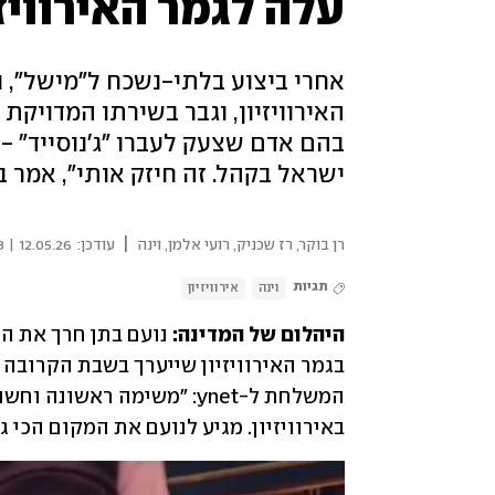
עלה לגמר האירוויזי
אחרי ביצוע בלתי-נשכח ל"מישל", נ
האירוויזיון, וגבר בשירתו המדויקת
בהם אדם שצעק לעברו "ג'נוסייד" -
ישראל בקהל. זה חיזק אותי", אמר 
|
רן בוקר
,
רז שכניק
,
רועי אלמן
,
וינה
עודכן:
12.05.26 | 21:18
תגיות
וינה
אירוויזיון
היהלום של המדינה: 
באירוויזיון. מגיע לנועם את המקום הכי ג