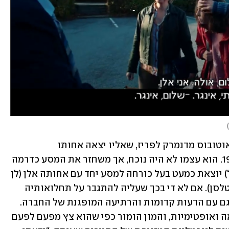
)
ב"אחותי", אופלב משחזר את אותו טיול אוטובוס מדנמרק לפריז, שאליו יצאה אחותו 
הסכיזופרנית בליווי אחותה וגיסה ב-1997. הוא עצמו לא היה נוכח, אך משחזר את המסע כדרמה 
אנושית שבה הגיבורה אינגר (סופי גראבל) יוצאת כמעט בעל כורחה למסע יחד עם אחותה אלן (לן 
מריה כריסטנסן) ובעלה ווגן (אנדרס בארטלסן). אם לא די בכך שעליה להתגבר על תחלואותיה 
הנפשיים ופחדיה, היא נדרשת להתמודד גם עם הדעות קדומות והרתיעה המופגנת של החברה. 
יש בסרט מצוקה מצד אחד, אבל גם השראה ואופטימיות, והמון הומור כפי שהוא צץ מפעם לפעם 