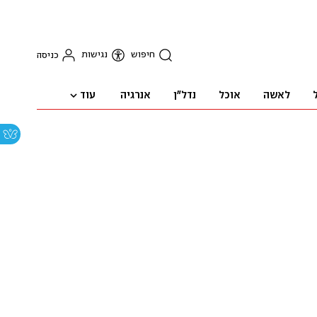
חיפוש
נגישות
כניסה
עוד
לאשה
אוכל
נדל"ן
אנרגיה