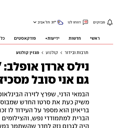
מבזקים
דווחו לנו
°
31
תל אביב
ראשי
חדשות
ידיעות+
פודקאסטים
כלכ
תרבות ובידור
קולנוע
מגזין קולנוע
נילס ארדן אופלב: 
גם אני סובל מסכיז
הבמאי הדני, שפרץ לזירה הבינלאומי
משיק כעת את סרטו החדש שמבוסס 
בריאיון הוא מספר על העידוד לו זכ
הברית למתמודדי נפש, והצילומים בא
היה לגרום נזק לחדר שהשתמר במשך 300 ש