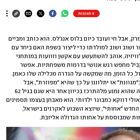
4 תגובות
נילס ארדן אופלב נולד בעיירה קטנה בדנמרק, אבל חי ועובד כיום בלוס אנג'לס. הוא כותב ומביים 
סרטים עבור מפיקים אמריקניים, אבל חוזר ושוב ושוב למולדתו כדי ליצור בשפת האם ביחד עם 
חברים ותיקים. הוא עושה קולנוע, וגם טלוויזיה, אוהב להשתעשע עם אקשן וזוועות במותחני 
אימה כמו "נערה עם קעקוע דרקון", ובמקביל מחפש רגש אנושי בדרמות משפחתיות. אפשר 
להגיד שהבמאי המוערך עושה הכול מהכול, כל הזמן, מה שמקשה על הגדרה מכלילה שלו כאמן. 
יש מבקרים שיחמיאו כשיכנו את יצירתו כ"מגוונת" או יתלוננו על כך שהיא "מפוזרת", אבל 
בריאיון בלעדי ל-ynet, הוא מודה שהסיבה שהוא נמנע מלהתרכז בכיוון אחד היא שגם בגיל 62 
הוא עדיין רואה את עצמו כילד מבוגר, או אולי דווקא כמבוגר ילדותי. הוא מאבחן בעצמו תסמינים 
של שסעת יצירתית, מה שמתחבר לסרטו החדש "אחותי", שיוצא השבוע לאקרנים בישראל, 
ות שמבוססת על אחותו הגדולה אליזבת.