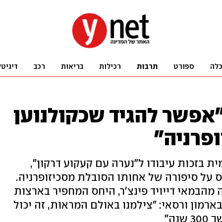
לה
ספורט
תרבות
רכילות
בריאות
רכב
דיגיטל
"אפשר להגיד שכקולנוען
ופרניה"
ת בזכות עיבודו ל"נערה עם קעקוע דרקון",
על סיפורה של אחותו הסובלת מסכיזופרניה.
ה מהבמאי דייויד פינצ'ר, היחס המחפיר בארצות
רמון ורסאי: "צילמנו באולם המראות, זה יכול
נה"