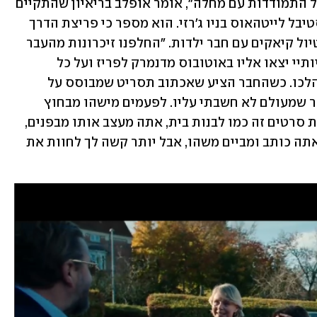
זה כי לא רציתי לעשות עוד סרט מכביד על התמודדות עם מחלה", אומר אופלב בריאיון שהתקיים 
לרגל הבכורה האמריקנית של הסרט בפסטיבל לייטהאוס בניו ג'רזי. הוא מספר כי פריצת הדרך 
היצירתית הגיעה לפני שש שנים במהלך טיול קיאקים עם חבר ילדות. "החלפנו זיכרונות מהעבר 
ובמקרה צף הסיפור על המסע ששתי אחיותיי יצאו אליו באוטובוס מדנמרק לפריז ועל כל 
ההתפתחויות המטורפות שהתרחשו במהלכו. כשהחבר הציע שאכתוב תסריט שמבוסס על 
הטיול הזה, הייתה לי הארה. זה רעיון נהדר שמעולם לא חשבתי עליו. לפעמים מישהו מבחוץ 
רואה דברים שאתה לא מבחין בהם. לעשות סרטים זה כמו לבנות בית, אתה מעצב אותו מבפנים, 
אבל לא יכול לצאת החוצה ולהתבונן בו. אתה כותב ומביים משהו, אבל יותר קשה לך לחוות את 