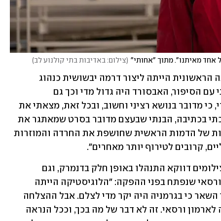
אחד מאיתנו". מתוך "אחותי"
(
צילום: באדיבות בתי קולנוע לב
)
"במהלך הכתיבה נתקלתי בבעיה כי הכוונה הראשונית הייתה ליצור דרמה יבשושית כנהוג 
בקולנוע הסקנדינבי, אבל ככל שהתקדמתי עם הסיפור, האבסורד היה גדול מדי וכך גם 
התרחישים הקומיים. זה היה בעייתי עבורי, כי מדובר בנושא רציני וחשוב, ובכל זאת, מצאתי את 
עצמי משועשע כל הזמן. אבל ככל שהמשכתי בכתיבה, הבנתי שבעצם מדובר בסרט שמאתגר את 
מה שהחברה רואה כנורמלי דרך ההתנהגות של הדמות הראשית שחושפת את החרדה והמוזרות 
ים, קרובים לטירוף יותר מאחרים".
אל מול ההסתבכות בכתיבת התסריט, הצילומים דווקא התנהלו באופן חלק בדנמרק, וגם 
באתרים השונים בצרפת, ביניהם בארמון ורסאי שנפתח בפני ההפקה: "הלוגיסטיקה הייתה 
מטורפת. רוב הסצנות צולמו בדנמרק, בין השאר כי בגרמניה היה יקר מדי לצלם. אבל ההצלחה 
הגדולה שלנו הייתה בצרפת, קיבלנו גישה לארמון ורסאי. זה לא דבר של מה בכך, וככל הנראה 