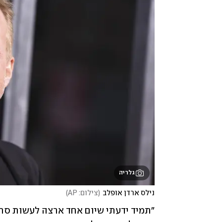
גלריה
נילס ארדן אופלב
(
צילום: AP
)