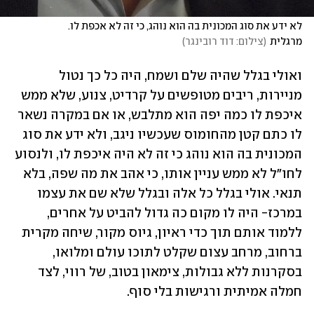
לא ידע את סוג המכונית בה הוא נוהג, כי זה לא אכפת לו. 
מרגלית
(
צילום: דוד רובינגר
)
ואולי בגלל שהיה שלם ושמח, היה כל כך נטול 
מניירות, ריבים מטופשים על קרדיט, צנוע, שלא ממש 
איכפת לו כמה יפה הוא מתלבש, או אם במקרה נשאר 
לו כתם קטן מהחומוס שעכשיו ניגב, ולא ידע את סוג 
המכונית בה הוא נוהג כי זה לא היה איכפת לו, ולנסוע 
לחו"ל לא ממש עניין אותו, כי אהב את מה שפה, בלא 
תנאי. אולי בגלל כל אלה ובגלל שלא שם את עצמו 
במרכז- היה לו מקום כה גדול להביט על אחרים, 
ללמוד אותם תוך כדי ראיון, גיוס מקור, שיחה מקרית 
ברחוב, מרחב עצום שקלט לתוכו עולם ומלואו, 
בסקרנות ללא גבולות, צימאון בטוב, של רווי, לצד 
חמלה אמיתית ורגישות בלי סוף. 