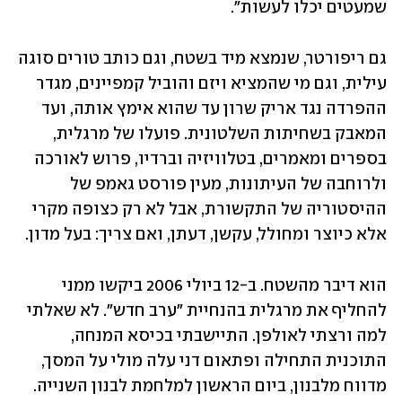
שמעטים יכלו לעשות". 
גם ריפורטר, שנמצא מיד בשטח, וגם כותב טורים סוגה 
עילית, וגם מי שהמציא ויזם והוביל קמפיינים, מגדר 
ההפרדה נגד אריק שרון עד שהוא אימץ אותה, ועד 
המאבק בשחיתות השלטונית. פועלו של מרגלית, 
בספרים ומאמרים, בטלוויזיה וברדיו, פרוש לאורכה 
ולרוחבה של העיתונות, מעין פורסט גאמפ של 
ההיסטוריה של התקשורת, אבל לא רק כצופה מקרי 
אלא כיוצר ומחולל, עקשן, דעתן, ואם צריך: בעל מדון. 
הוא דיבר מהשטח. ב-12 ביולי 2006 ביקשו ממני 
להחליף את מרגלית בהנחיית "ערב חדש". לא שאלתי 
למה ורצתי לאולפן. התיישבתי בכיסא המנחה, 
התוכנית התחילה ופתאום דני עלה מולי על המסך, 
מדווח מלבנון, ביום הראשון למלחמת לבנון השנייה. 