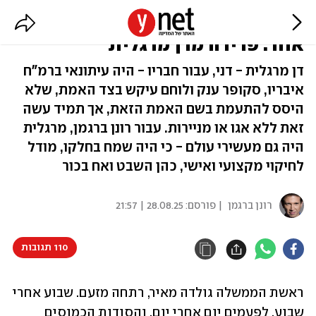
הוא היה הכל, ועוד הרבה – באיש
אחד: פרידה מדן מרגלית
דן מרגלית - דני, עבור חבריו - היה עיתונאי ברמ"ח
איבריו, סקופר ענק ולוחם עיקש בצד האמת, שלא
היסס להתעמת בשם האמת הזאת, אך תמיד עשה
זאת ללא אגו או מניירות. עבור רונן ברגמן, מרגלית
היה גם מעשירי עולם - כי היה שמח בחלקו, מודל
לחיקוי מקצועי ואישי, כהן השבט ואח בכור
רונן ברגמן
| פורסם:
28.08.25 | 21:57
110 תגובות
ראשת הממשלה גולדה מאיר, רתחה מזעם. שבוע אחרי 
שבוע, לפעמים יום אחרי יום, והסודות הכמוסים 