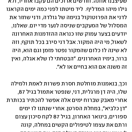
שעיצבנו אותה. חודשים ארוכים הם עקבו אחריו, ולא 
גילו מיהו המדליף.  ליד מיטתו לפני כמה ימים הקראנו 
לדני את הפרוטוקול בנימה של גולדה, ודני שחזר את 
המסלול של המעקבים שניסה לנער מדי יום. שאלנו, 
יודעים בצער עמוק שזו כנראה ההזדמנות האחרונה 
לשאול, מי היה המקור. אבל דני סירב בכל תוקף, וזה 
לא שינה לו כלום שהמקור נפטר מזמן וגם הוא, היה 
ברור, בימיו האחרונים. "הבטחתי לו שלא אגלה, ואין 
זה משנה אם הוא בחיים או לא".
וכך, בנאמנות מוחלטת חסרת פשרות לאמת ולמילה 
שלו, היה דן מרגלית, דני, שנפטר אתמול בגיל 87, 
אחרי מאבק שברוח ימים אלה אפשר להכתיר בכותרת 
"דן כלביא", במחלת הסרטן. אחרי שנתנו לו ימים 
ספורים, בינואר האחרון, בגיל 87 לקח סיכון עצום 
ורתם את עצמו לטיפולים הקשים במחלה, קונה 