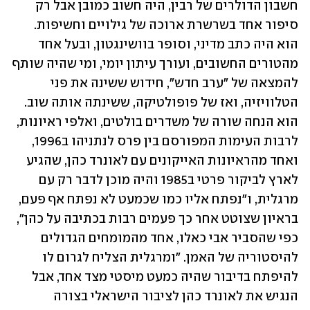
חשבון הדולרים של רבין, היה חשוב כמובן אבל רק 
סיפור אחד בשרשרת ארוכה של גילויים וחשיפות. 
הוא היה כתב מדיני, וסופר בוושינגטון, ובעל אחד 
מהטורים החשובים, ועורך עיתון יומי, ומי שהיה שותף 
להמצאה של "ערב חדש", חידוש ששינה את פני 
הטלוויזיה, ואז של פופולטיקה, ששינתה אותה שוב. 
הוא הנחה שורה של משדרים בולטים, ואלפי ראיונות, 
לרבות העימות המפורסם בין פרס לנתניהו ב1996, 
ואחד מהראיונות האייקונים עם לאונרד כהן, שהגיע 
לארץ לביקור פרטי ב1985 והיה מוכן לדבר רק עם 
מרגלית, ו"נפתח אליו כמו שכמעט לא נפתח אף פעם, 
בראיון שצוטט אחר כך פעמים רבות בכתיבה על כהן", 
כפי שהסביר אבי כאלו, אחד מהמומחים הגדולים 
להיסטוריה של האמן. "ומרגלית הצליח לגרום לו 
להיפתח בדיבור שהיה כמעט מיסטי מצד אחד, אבל 
הנגיש את לאונרד כהן לציבור הישראלי בצורה 