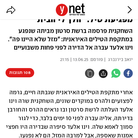
שרה וינו אלעד על הנזק לדירתה
מפגיעת טיל: "הלך לי הבית"
השחקנית פרסמה ברשת סרטון מביתה שנפגע
במתקפת הטילים האיראנית: "מזל שלא היינו פה".
וינו אלעד עברה אל הדירה לפני פחות משבועיים
יואב בירנברג
| פורסם:
13.06.25 | 21:15
108 תגובות
אחרי מתקפת הטילים האיראנית שגבתה חיים, גרמה 
לפצועים ולהרס במוקדים שונים, השחקנית שרה וינו 
אלעד העלתה לרשת סרטון ובו נראים ההרס והחורבן 
בדירתה, אליה עברה לפני 10 ימים בלבד, כדי לגור 
סמוך לאמא שלה. וינו אלעד סיפרה שבדירה היו חפצי 
אמנות שאספה, אבל למרבה המזל, הם לא נפגעו.