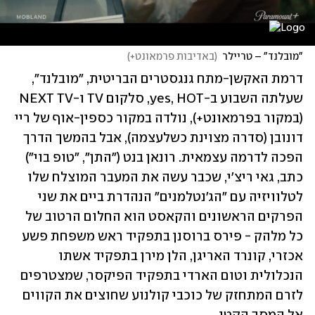
"מובלנד" – טריילר
(
באדיבות פרמאונט+
)
דרמת האקשן-מתח גנגסטרים הבריטית, "מובלנד", 
שעלתה השבוע ב-yes, HOT, סלקום TV ו-NEXT TV 
(במקור בפרמאונט+), נולדה במקור כספין-אוף של ריי 
דונובן (סדרה מצוינת כשלעצמה), אבל בהמשך הדרך 
הפכה לדרמה עצמאית. רונאן בנט ("התן", "טופ בוי") 
כתב, גאי ריצ'י, שכבר עשה את המעבר המוצלח שלו 
לטלוויזיה עם "הג'נטלמנים" הנהדרת ביים את שני 
הפרקים הראשונים והקאסט הוא החלום הרטוב של 
כל מלהק - פירס ברוסנן בתפקיד ראש משפחת פשע 
אכזרי, קונרד האריגן, הלן מירן בתפקיד אשתו 
הנכלולית וטום הארדי בתפקיד הפיקסר, שמצטרפים 
לזרם המתחזק של כוכבי קולנוע שחוצים את הקווים 