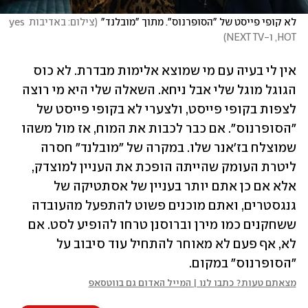
לא קופי פייסט של "הסופרנוס". מתוך "מובלנד"
(
צילום: באדיבות yes 
,HOT ו-NEXT TV
)
אין לי בעיה עם מי שמוצא אלימות מבדרת. לא כוס 
הגוגל מוגל שלי אבל ניחא. השאלה שלי היא מי רוצה 
לצפות בקופי פייסט, ולצערי לא בקופי פייסט של 
"הסופרנוס". אם כבר לכבות את המוח, אז מול משהו 
שמוצלח בז'אנר שלו. במקרה של "מובלנד" חסרה 
ליטרת העומק שהייתה הופכת את העניין למוצדק, 
אלא אם כן אתם יותר בעניין של אסתטיקה של 
גנגסטרים, ואתם מוכנים פשוט להתפעל מהעובדה 
ששחקנים כמו מירן וברוסנן טרחו להופיע לסט. אם 
לא, אף פעם לא מאוחר להתחיל עוד סיבוב על 
"הסופרנוס" במקום.
מצאתם טעות? כתבו לנו | המייל האדום גם בווטסאפ