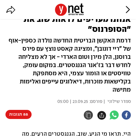
"מובלנד" נחשבת להצלחה, אבל
אנחנו מעדיפים לראות שוב את
"הסופרנוס"
דרמת האקשן הבריטית החדשה נולדה כספין-אוף
של "ריי דונובן", ומציגה קאסט נוצץ עם פירס
ברוסנן, הלן מירן וטום הארדי - אך לא מצליחה
לחדש דבר בז'אנר הגנגסטרים. במקום עומק,
טוויסטים או הומור עצמי, היא מסתפקת
בקלישאות מוכרות, דיאלוגים עייפים ואלימות
מתישה
סמדר שילוני
| פורסם:
23.09.25 | 05:00
88 תגובות
היי, תראו מי הגיע. שוב. הגנגסטרים הרעים. מה 