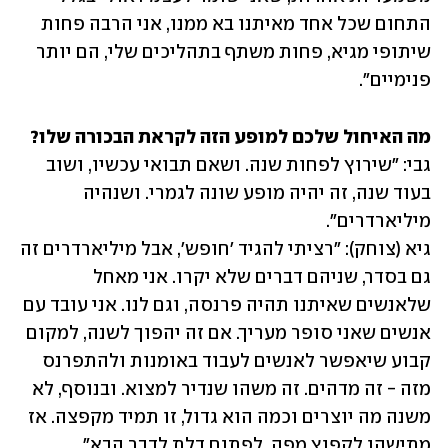
התחום שכל אחד מאיתנו בא ממנו, אני הרבה פחות 
שיתופי מגיא, פחות משתף בתהליכים שלי, הם יותר 
פנימיים".
מה האיחול שלכם למופע הזה לקראת הבכורה שלו?

גבי: "שירוץ לפחות שנה. ושאם תבואי עכשיו, ושוב 
בעוד שנה, זה יהיה מופע שונה לגמרי. ושנהיה 
גיא (צוחק): "רציתי להגיד 'חופש', אבל מיליארדרים זה 
גם בסדר, שניהם דברים שלא יקרו. אני מאחל 
שלאנשים שאיתנו תהיה פרנסה, וגם לנו. אני עובד עם 
אנשים שאני סופר מעריך. אם זה יהפוך לשנה, למקום 
קבוע שיאפשר לאנשים לעבוד באומנות ולהתפרנס 
מזה - זה מדהים. זה משהו שנדיר למצוא. ובנוסף, לא 
משנה מה יוצרים וכמה הוא גדול, זו תמיד מקפצה. אז 
מתישהו לקפוץ מפה, לפתוח דלת לדבר הבא".