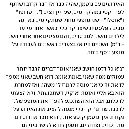
האירועים עם גוטמן, שהיה כבר אז חבר קרוב ושותף 
לפרויקטי במה קודמים, שעדיין רצים ("נון טרופו" 
ו"אוסלו" - שני מופעי מחול שמתקיימים באותה 
סביבה פלסטית שיצר קריכלי, כאשר אחד מיועד 
לילדים והשני למבוגרים, והם מציגים אחד אחרי השני 
- ד"מ). השניים היו אז בצעדים ראשונים לעבודה על 
מופע נוסף ביחד.
"גיא כל הזמן חושב שאני אומר דברים הרבה יותר 
עמוקים ממה שאני באמת אומר. הוא חשב שאני מספר 
לו את זה כי אני מנסה לרמוז לו משהו, ואז למחרת 
הוא בא אליי ואומר: 'אוקיי, השתכנעתי'. ולא הצעתי 
לו כלום, אבל הוא השתכנע להפוך את המופע שלנו 
לרכבת שדים". קריכלי מנסה להציב את האירוע על 
נקודת זמן, גוטמן קוטע אותו, הוא זוכר אחרת. הם 
מתווכחים וצוחקים. גוטמן קורא לקשר ביניהם 