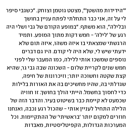
"'הידידות מהשטן'", מצטט גוטמן וצוחק. "כשגבי סיפר 
לי על זה, אני כבר התחלתי לפתח עניין בחושך 
ובלילה", הוא משתף. "במופע הקודם של גבי ושלי היה 
רגע של 'לילה' - חמש דקות מתוך המופע. ותמיד 
הרגשתי שמצאתי בו איזה משהו, איזה תום שלא 
ידעתי שיש לי, שלא היה לי קודם. היו גם דברים 
נוספים שמשכו אותי ללילה, כמו המעבר שלי לפני 
חמש שנים לקריית שלום - השכונה שבה גבי גר, שהיא 
קצת שקטה וחשוכה יותר; וזיכרונות של חיפה, 
שגדלתי בה, שהיו מחשיכים בה את האורות בלילות 
כדי לחסוך בחשמל. הייתי הולך בחושך. זו חוויה 
שכמעט לא קיימת כבר בשיטוט בעיר. והדבר הזה של 
הלילה התחיל לעניין אותי - שהכול רגע נכבה, ואנחנו 
חוזרים למקום יותר 'בראשיתי' של ההתקיימות. וכל 
המערכות הגדולות, הקפיטליסטיות, מאבדות 