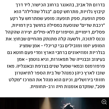
בדרום תל אביב, בהאנגר ברחוב הכישור, ליד דרך 
קיבוץ גלויות, מתרחש קסם. "בגלל שהלילה" הוא 
ספק הופעה, ספק תופעה: מופע שמתרחש על רקע 
"רכבת שדים" שנוסעת במסילה בחושך בין דמויות, 
פסלים, דימויים, וסיפורים ללא-מילים. יצירה שהקהל 
נכנס לתוכה, ולשעה קלה מתנתק מהחיים שבחוץ. את 
המופע יזמו ומובילים גבי קריכלי - אמן שמציג 
בגלריות ומוזיאונים ברחבי הארץ ומדי פעם חוטא גם 
בעיצוב ובבנייה של תפאורות, וגיא גוטמן - אמן 
פרפורמנס ובמאי שפעל שנים בצרפת ובאנגליה. מאז 
שובו לארץ כיהן כמנהל של בית הספר לתיאטרון 
חזותי בירושלים, וכיום הוא מנהל את המרכז "מקלט 
209", שמקדם אומנות חיה ורב-תחומית.