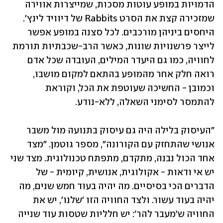
הדמויות במופע עוטות מסכות, שמייצרות אווירה 
שמזכירה קצת את הסרט Rabbits של דיוויד לינץ'. 
היחסים ביניהן מורכבים. לכל סצנה במופע אפשר 
לייצר פרשנויות שונות, כאשר הרב-שכבתיות תורמת 
לחוויה, כמו גם היעדר המילים, העובדה שכל אדם 
רואה חלק אחר מהמופע בהתאם למקום מושבו, 
וכמובן - החשיכה שעוטפת את הכל, וקוראת 
להתמסר לסימני השאלה, ללא-נודע.
"העיסוק בלילה היה גם עיסוק בתנועה מול משבר 
אנושי שהתחזק עם הקורונה", מספר גוטמן. "מצד 
אחד הכול נבנה, מתקדם, מתפתח טכנולוגית. מצד שני 
יש אי ודאות - אקולוגית, אנושית, קיומית - של 
הדברים הכי בסיסיים. מה יהיה בעוד חמש שנים, מה 
יהיה בעוד עשור. ולצד החוויה הזו 'שלנו', יש את 
החוויה ש'מעבר להר': יש חלליות שטסות עוד שנייה 