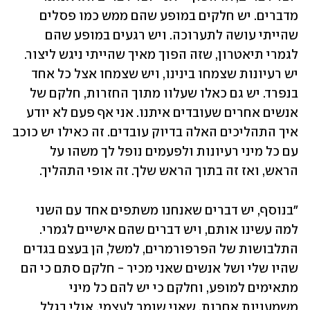
מדברים. יש חלקים במופע שהם ממש כמו פסלים 
שהייתי עושה לתערוכה. ויש רגעים במופע שהם 
לגמרי תיאטרון, שזה הפוך מאיך שהייתי ניגש ליצור. 
יש רעיונות שצמחו בינינו, ויש שצמחו אצל כל אחד 
בנפרד. יש גם כאלו שעלוו מתוך החזרות, חלקם של 
אנשים אחרים שעובדים איתנו. אני אף פעם לא יודע 
איך התהליכים האלה בדיוק עובדים. זה כאילו יש כוכב 
עם כל מיני רעיונות ולפעמים נופל לך משהו על 
הראש, ואז זה בתוך הראש שלך. זה אופי התהליך.
"בנוסף, יש דברים שאנחנו משתפים אחד עם השני 
למה עשינו אותם, ויש דברים שהם אישיים לגמרי. 
התלבושות של הפרפורמרים, למשל, הן בעצם בגדים 
שהיו שלי ושל אנשים שאני מכיר - חלקם סתם כי הם 
מתאימים למופע, וחלקם כי יש להם כל מיני 
משמעויות אחרות, שאני שומר לעצמי. אולי בגלל 