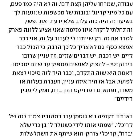
עבודה, שמרחו עליהן קצת 'דם'. זה לא היה כמו פעם, 
עם כל מיני קרינג' ובובות של מכשפות שנוגעות לך 
בשיער. זה היה כזה עלוב שלא ידעתי את נפשי, 
והתחלתי לרקוח איזו מזימה שאני אציע ללונה פארק 
לסדר את זה. רק שייתנו לי לעבוד על זה, אני כבר 
אמצא כסף. גם לא צריך כל כך הרבה, כי הכול כבר 
קיים: יש רכבת, יש דברים שזזים. זה עניין שרובו 
בירוקרטי - להציק לאנשים מספיק עד שהם יסכימו. 
האמת היא שזה התקדם, וכבר היה לזה סיכוי לצאת 
לפועל. אבל אז היה איזה עניין, העברת בעלות או 
משהו, ופתאום הפרויקט הזה ברח, חמק לי מבין 
הידיים".
באותה תקופה גיא גוטמן עבד בסטודיו צמוד לזה של 
קריכלי. "שמתי אותו לידי כשנולד לו בן כדי שלא 
יברח", קריכלי צוחק. הוא שיתף את השתלשלות 