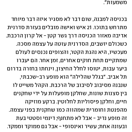
משמעות".
בכניסה למבנה, שום דבר לא מסגיר איזה דבר מיוחד 
מתרחש בתוכו. 21 איש ואישה מובלים בעזרת סדרנית 
אדיבה מאזור הכניסה דרך גשר קטן - אל קרון הרכבת. 
כשכולם יושבים, הסדרנית עוטה על עצמה מסכה. 
מעכשיו, היא נהגת הקטר, והצופים נכנסים לעולם 
שמתקיים תחת חוקים אחרים, זמן אחר. הם יעברו 
ביער עבות, יטוסו לחלל החיצון, וינחתו בחזרה בדרום 
תל אביב. "בגלל שהלילה" הוא מופע רב-שכבתי, 
שנבנה מסיבוב לסיבוב של הרכבת. הקהל משייט לו 
בין סצנות שונות, שחלקן מופעלות על ידי שחקנים 
חיים, וחלקן פיסוליות לחלוטין. ברקע מוזיקה 
מהפנטת וחומרית שמהווה כמו שחקנית בפני עצמה. 
זה מופע נדיב - אבל לא מתחנף; דינמי וסטטי בעת 
ובעונה אחת; עשיר ואינסופי - אבל גם ממוקד וממקד. 