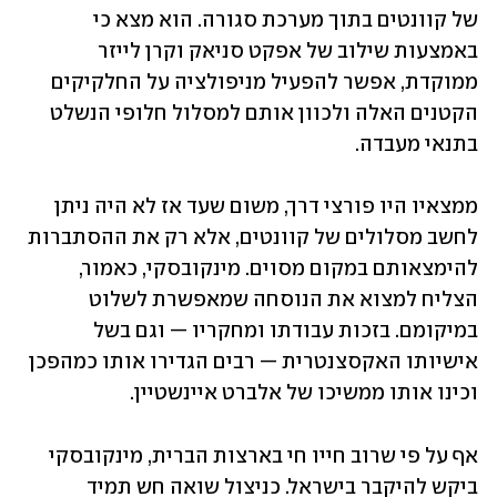
של קוונטים בתוך מערכת סגורה. הוא מצא כי 
באמצעות שילוב של אפקט סניאק וקרן לייזר 
ממוקדת, אפשר להפעיל מניפולציה על החלקיקים 
הקטנים האלה ולכוון אותם למסלול חלופי הנשלט 
בתנאי מעבדה.
ממצאיו היו פורצי דרך, משום שעד אז לא היה ניתן 
לחשב מסלולים של קוונטים, אלא רק את ההסתברות 
להימצאותם במקום מסוים. מינקובסקי, כאמור, 
הצליח למצוא את הנוסחה שמאפשרת לשלוט 
במיקומם. בזכות עבודתו ומחקריו — וגם בשל 
אישיותו האקסצנטרית — רבים הגדירו אותו כמהפכן 
וכינו אותו ממשיכו של אלברט איינשטיין.
אף על פי שרוב חייו חי בארצות הברית, מינקובסקי 
ביקש להיקבר בישראל. כניצול שואה חש תמיד 