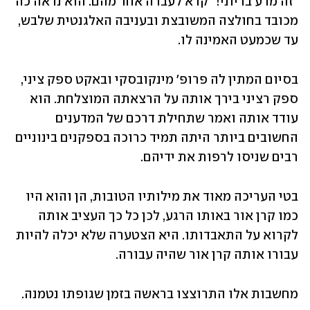
"זה מדע בדיוני!" קרא לעברה אחד מהם. הוא נראה כה 
מכובד בחולצה המשובצת ובעניבה האלגנטית שלבש, 
עד שכמעט האמינה לו.
בסיום המתין לה פרופ' מינקובסקי ובאקט ספק ציני, 
ספק רציני בירך אותה על הרצאתה המוצלחת. הוא 
עודד אותה ואמר שתחילת דרכם של המדענים 
החשובים ביותר היתה תמיד כרוכה בספקנים בינוניים 
רבים שניסו לרפות את ידיהם.
בטי העריכה מאוד את מילותיו הטובות, הן והוא היו 
כמו קרן אור באותו הרגע, לכן כל כך העציב אותה 
לקרוא על התאבדותו. היא הצטערה שלא יכלה להיות 
עבורו אותה קרן אור שהיה עבורה.
מחשבות אלו התרוצצו בראשה בזמן שגופתו נטמנה. 