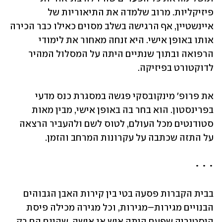
פיזיקליות. מרוב שלמדה את התיאוריות של 
איינשטיין, אף הרגישה בשלב מסוים כאילו כבר הכירה 
אותו באופן אישי. היא זנחה מאחור את לימודי 
הרפואה ובתוך שנתיים היתה על המסלול המהיר 
לדוקטורט בפיזיקה.
את פרופ' מינקובסקי פגשה במסגרת כנס מדעי 
בפרינסטון. הוא בחר בה באופן אישי, מבין מאות 
סטודנטים מכל העולם, לטוס לשם ולהעביר הרצאה 
על התזה שכתבה על עקרונות המרחב והזמן.
• • •
בבית הקברות פסעה בטי בין קירות האבן הגבוהים 
הבנויים מגירות–מגירות, וכל מגירה מכילה פיסת 
היסטוריה שפעם היתה איש או אישה, שהיום הם רק 