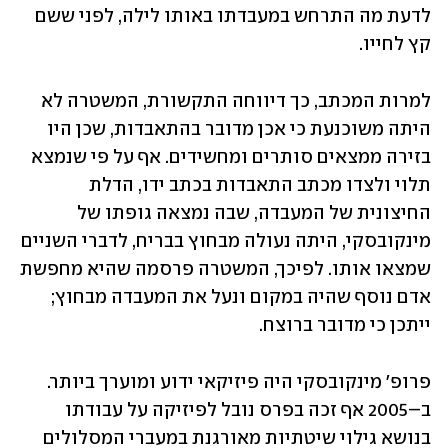
לדעת מה התרחש במעבדתו באותו לילה, לפני ששם 
קץ לחייו. 
למרות המכתב, כך דיווחה התקשורת, המשטרה לא 
היתה משוכנעת כי אכן מדובר בהתאבדות, שכן היו 
בזירה ממצאים סותרים ומחשידים. אף על פי שנמצא 
תלוי ולצדו מכתב התאבדות בכתב ידו, הדלת 
החיצונית של המעבדה, שבה נמצאה גופתו של 
מינקובסקי, היתה נעולה מבחוץ בבריח, לדברי השניים 
שמצאו אותו. לפיכך, המשטרה פרסמה שהיא מחפשת 
אדם נוסף שהיה במקום ונעל את המעבדה מבחוץ; 
ייתכן כי מדובר ברוצח.
פרופ' מינקובסקי היה פיזיקאי ידוע ומוערך ביותר. 
ב–2005 אף זכה בפרס נובל לפיזיקה על עבודתו 
בנושא גילוי שיטתיות מאורגנת במעברי המסלולים 