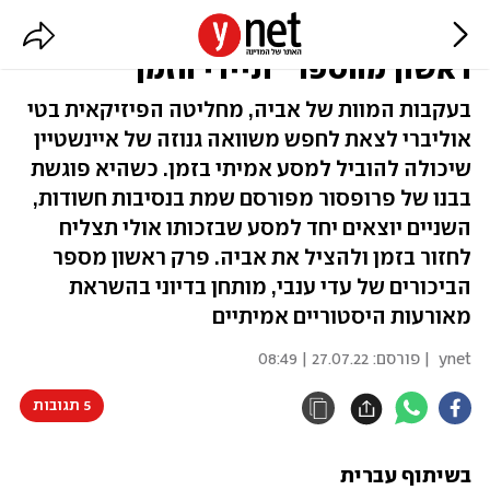
איינשטיין, מוות ומסע בזמן: פרק
ראשון מהספר "תיירי הזמן"
בעקבות המוות של אביה, מחליטה הפיזיקאית בטי
אוליברי לצאת לחפש משוואה גנוזה של איינשטיין
שיכולה להוביל למסע אמיתי בזמן. כשהיא פוגשת
בבנו של פרופסור מפורסם שמת בנסיבות חשודות,
השניים יוצאים יחד למסע שבזכותו אולי תצליח
לחזור בזמן ולהציל את אביה. פרק ראשון מספר
הביכורים של עדי ענבי, מותחן בדיוני בהשראת
מאורעות היסטוריים אמיתיים
ynet
| פורסם:
27.07.22 | 08:49
5 תגובות
בשיתוף עברית