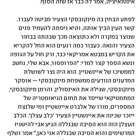
אינטואיציה, אמר לה כבר אז שזה הסוף.
לפתע הבחין בה מינקובסקי הצעיר מביטה לעברו. 
קשר העין הביך אותה, והיא ניסתה להעמיד פנים 
שנוצר במקרה ולא כתוצאה מכך שבהתה בבחור 
הצעיר והנאה. כעבור כמה רגעים הוא החל להקריא 
את הקדיש במבטא אמריקאי כבד, זרק חול על הגופה 
ונשא הספד קצר למדי: "הפרופסור, אבא שלי, נחשב 
לממשיכו של איינשטיין. הוא היה נצר לשושלת 
המדענים הנודעים ממשפחת מינקובסקי — אוסקר 
מינקובסקי, שגילה את האינסולין, והרמן מינקובסקי, 
המתמטיקאי שייסד את תחום הגיאומטריה של 
המספרים, מורו של אלברט איינשטיין ומי שלנצח 
ייזכר שכינה את איינשטיין הצעיר 'כלב עצלן'. הכלב 
העצלן הזה הוא הסיבה שבגללה הגיע אבי להישגיו 
המרשימים והוא הסיבה שבגללה אני כאן," אמר ושלף 