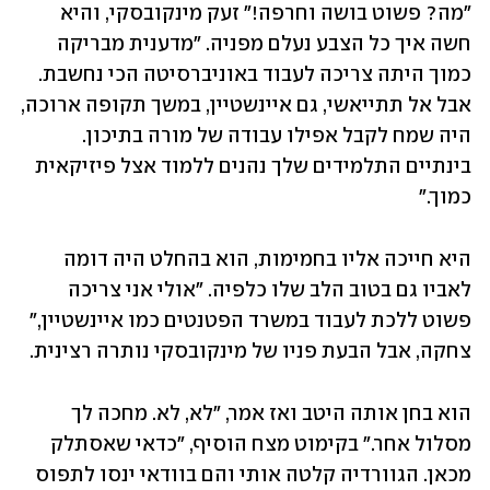
"מה? פשוט בושה וחרפה!" זעק מינקובסקי, והיא 
חשה איך כל הצבע נעלם מפניה. "מדענית מבריקה 
כמוך היתה צריכה לעבוד באוניברסיטה הכי נחשבת. 
אבל אל תתייאשי, גם איינשטיין, במשך תקופה ארוכה, 
היה שמח לקבל אפילו עבודה של מורה בתיכון. 
בינתיים התלמידים שלך נהנים ללמוד אצל פיזיקאית 
כמוך."
היא חייכה אליו בחמימות, הוא בהחלט היה דומה 
לאביו גם בטוב הלב שלו כלפיה. "אולי אני צריכה 
פשוט ללכת לעבוד במשרד הפטנטים כמו איינשטיין," 
צחקה, אבל הבעת פניו של מינקובסקי נותרה רצינית.
הוא בחן אותה היטב ואז אמר, "לא, לא. מחכה לך 
מסלול אחר." בקימוט מצח הוסיף, "כדאי שאסתלק 
מכאן. הגוורדיה קלטה אותי והם בוודאי ינסו לתפוס 