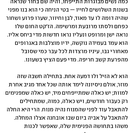
כמה נשים מבוגרות התייפחו, והיה שם בחור שנראה 
בשנות השלושים לחייו — בטי הניחה כי הוא בנו מפני 
שהיה דומה לו עד מאוד, לבן וחיוור, שערו פרוע ושחור 
כפחם ולסתו מרובעת ומרשימה. הז'קט החום שלו 
נראה ישן ומרופט ונעליו נראו חדשות מדי ביחס אליו. 
הוא עמד בעמידה נוקשה, ידיו מוצלבות באגרופים 
מאחורי גבו, עיניו מרצדות לכל עבר כמי שסובל 
מהפרעת קשב חריפה. מדי פעם הציץ בשעונו.
הוא לא הזיל ולו דמעה אחת. בתחילה חשבה שזה 
מוזר, אולם ניסיונה לימד אותה שכל אחד מגיב אחרת 
למוות; יש כאלה שמתייפחים מיד, יש כאלה שמפנימים 
רק כעבור חודשים, ויש כאלה, כמוה, שמתחילים 
להתאבל עוד לפני שהמנוח נהיה מנוח. הרי היא החלה 
להתאבל על אביה ביום שבו אובחנה אצלו המחלה. 
משהו בתחושה הפנימית שלה, שאפשר לכנות 