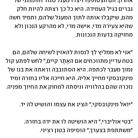
אחרון. הם הצטופפו ויצרו מעגל סגור והומוגני של 
גברים בגיל העמידה. היא כל כך רצתה להיות חלק 
מהם, שיקבלו אותה לתוך המעגל שלהם, ותמיד חשה 
שהיא צעירה מדי, אישה מדי, לא מהרקע הנכון ולא 
מחזיקה בדעות הנכונות.
"אני לא ממליץ לך לנסות להאזין לשיחה שלהם, הם 
בטח עדיין מתווכחים אם האֶתֶר קיים," לחש לפתע קול 
נמוך מעבר לכתפה. היא הסתובבה וראתה את בנו של 
מינקובסקי מחייך אליה. היא חייכה אליו בחזרה ומיד 
נזכרה שהם בהלוויה וניסתה למחוק את החיוך מפניה.
"יואל מינקובסקי," הציג את עצמו והושיט לה יד.
"בטי אוליברי," היא הושיטה לו את ידה בחזרה. 
"משתתפת בצערך," הוסיפה בטון רציני.