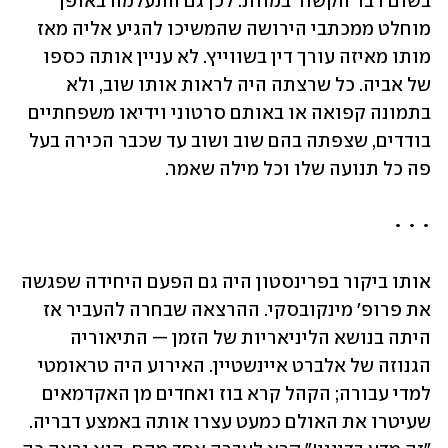
בשום דבר הקשור במוות. לכן גם התעלמה באופן 
מוחלט ממכתבי הירושה שהמשיכו להגיע אליה מאז 
מותו מאיזה עורך דין בשווייץ. לא עניין אותה כספו 
של אביה. כל שרצתה היה לראות אותו שוב, ולא 
בתמונה קפואה או באותם סרטוני וידיאו משפחתיים 
בודדים, שצפתה בהם שוב ושוב עד שכבר הכירה בעל 
פה כל תנועה שלו וכל מילה שאמר.
• • •
אותו ביקור בפרינסטון היה גם הפעם היחידה שפגשה 
את פרופ' מינקובסקי. ההרצאה שבחרה להעביר אז 
היתה בנושא הליניאריות של הזמן — התיאוריה 
הגנוזה של אלברט איינשטיין. האירוע היה טראומטי 
למדי עבורה; הקהל קרא בוז ואחדים מן האקדמאים 
שעיטרו את האולם כמעט עצרו אותה באמצע דבריה. 