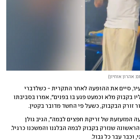
ם: אהרון אוחיון
)
גולן, שהופיע אמש (ב') בפארק הלאומי בעיר, סיים את ההופעה לאחר התקרית - כשלדברי 
מקורביו, היא התרחשה בסיומה. "נזרק עליו בקבוק מלא וכמעט פגע בו בפנים", אמרו בסביבתו 
זורק הבקבוק, כשעל פי החשד מדובר בקטין.
"הערב חוויתי בפעם הראשונה את התופעה המזעזעת של זריקת חפצים לבמה", הגיב גולן 
באינסטגרם זמן לא רב לאחר מכן, "בפעם הראשונה שנזרק בקבוק לבמה הבלגנו והמשכנו כרגיל. 
 וכבר עבר כל גבול.