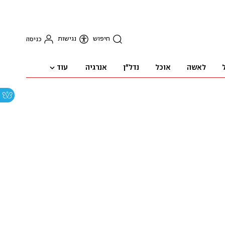
חיפוש
נגישות
כניסה
עוד
לאשה
אוכל
נדל"ן
אנרגיה