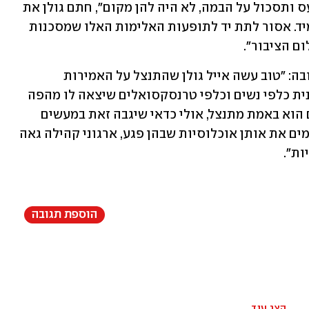
"אני מתנצל על המילים שבחרתי מתוך כעס ותסכול על הבמה, לא היה להן מקום", חתם גולן את 
דבריו, "התופעה הזאת חייבת להיפסק ומיד. אסור לתת יד לתופעות האלימות האלו שמסכנות 
ם הציבור".
יושבת ראש נעמת, חגית פאר, אמרה בתגובה: "טוב עשה אייל גולן שהתנצל על האמירות 
הפוגעניות שלו. מדובר בהתבטאות פוגענית כלפי נשים וכלפי טרנסקסואלים שיצאה לו מהפה 
באופן כה טבעי ממש כמו השירה שלו. אם הוא באמת מתנצל, אולי כדאי שיגבה זאת במעשים 
ויתרום את רווחי ההופעה לגופים שמקדמים את אותן אוכלוסיות שבהן פגע, ארגוני קהילה גאה 
ות".
הוספת תגובה