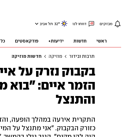
מבזקים
דווחו לנו
°
32
תל אביב
ראשי
חדשות
ידיעות+
פודקאסטים
כלכ
תרבות ובידור
מוזיקה
חדשות מוזיקה
בקבוק נזרק על איי
הזמר איים: "בוא מ
והתנצל
התקרית אירעה במהלך הופעה, והזמ
כזורק הבקבוק. "אני מתנצל על המ
היה להן מקום", הגיב גולן בהמשך,