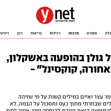
לה
ספורט
תרבות
רכילות
בריאות
רכב
דיגיטל
ל גולן בהופעה באשקלון,
אחורה, קוקסינל" -
ר עצר ואיים במילים קשות על מי שזיהה
ילים שבחרתי מתוך כעס ותסכול על הבמה, לא
 "התופעה הזאת חייבת להיפסק ומיד. אסור לתת