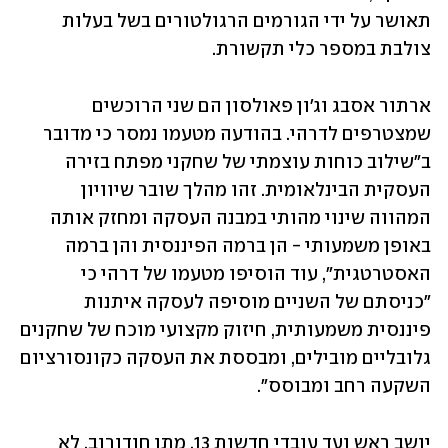
תאושר על ידי הגורמים הרגולטורים בשל בעלות 
צולבת במספר כלי תקשורת.
ארתור אסבג וג׳ון פאולסון הם שני הרוכשים 
שמצטרפים לדרהי. בהודעה מטעמו נמסר כי מדובר 
ב״שילוב כוחות עוצמתי של שחקני מפתח בזירה 
העסקית הבינלאומית. זהו מהלך שובר שיוויון 
המהווה שינוי מהותי במבנה העסקה ומחזק אותה 
באופן משמעותי - הן ברמה הפיננסית והן ברמה 
האסטרטגית״, עוד הוסיפו מטעמו של דרהי כי 
"כניסתם של השניים מוסיפה לעסקה איתנות 
פיננסית משמעותית, חיזוק מקצועי מוכח של שחקנים 
גלובליים מובילים, ומבססת את העסקה כקונסורציום 
השקעה רחב ומבוסס״.
יושב ראש ועד עובדי חדשות 13, מתן חודורוב, לא 