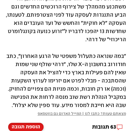
משתכנע מהמהלך של צירוף הרוכשים החדשים וגם 
הביע התנגדות לעסקה עוד לפני הצטרפותם. לטענתו, 
העסקה ״לא חוקית״ והחשש של ועד העובדים הוא 
שחדשות 13 יהפכו לדבריו ל״זרוע כנועה בקונגלומרט 
הריכוזי״ של דרהי.
‏״במה שנראה כתעלול משפטי של הרגע האחרון״, כתב 
חודורוב בחשבון ה-X שלו, ״דרהי שולף שני שמות 
שאין להם פעילות בארץ כדי להציל את העסקה 
שהסתבכה - מבלי לפרט אם יזרימו לערוץ השקעות 
(וכמה) או רק חובות, וכמה מניות הם צפויים להחזיק. 
במקביל הנהלת רשת שוב מנסה לדחות את הפגישה 
שבה היא חייבת למסור מידע. עוד ספין שלא יצלח״.
מצאתם טעות? כתבו לנו | המייל האדום גם בווטסאפ
63
תגובות
הוספת תגובה