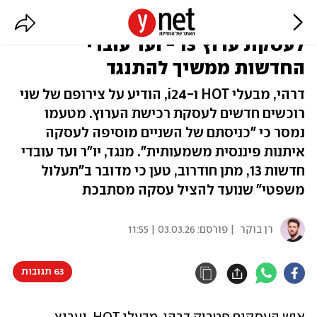
פטריק דרהי מצרף שני רוכשים
לעסקת ערוץ 13 - ועד עובדי
החדשות ממשיך להתנגד
דרהי, מבעלי HOT ו-i24, הודיע על צירופם של שני
רוכשים חדשים לעסקת רכישת הערוץ. מטעמו
נמסר כי "כניסתם של השניים מוסיפה לעסקה
איתנות פיננסית משמעותית". מנגד, יו"ר ועד עובדי
חדשות 13, מתן חודרוב, טען כי מדובר ב"תעלול
משפטי" שנועד להציל עסקה מסתבכת
רן בוקר
| פורסם:
03.03.26 | 11:55
63 תגובות