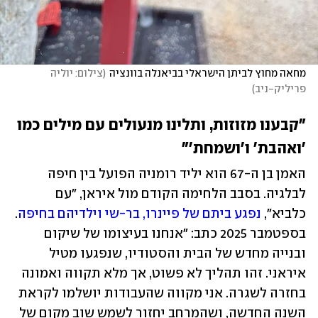
מחאה מחוץ לביתן הישראלי בביאנלה בוונציה
(
צילום: יוליה 
פריליק-ניב
)
"קבענו מזוזות, ותלינו מנעולים עם מילים כמו 
'ואהבת' ו'ושמחת'"
האמן בן ה-67 הוא יליד רומניה הפועל בין חיפה 
לבלגיה. בסבב הלחימה הקודם מול איראן, "עם 
כלביא",
 נפגע ביתם של פיינרו, בר-שי וילדיהם בחיפה
. 
בספטמבר 2025 כתב: "אנחנו בעיצומו של שיקום 
ובנייה מחדש של הבית והסטודיו, שנפגעו מטיל 
איראני. זהו תהליך לא פשוט, אך מלא תקווה ואמונה 
בחזרה לשגרה. אני מקווה שהעבודות יושלמו לקראת 
השנה החדשה, ושהמרחב יחזור לשמש שוב מקום של 