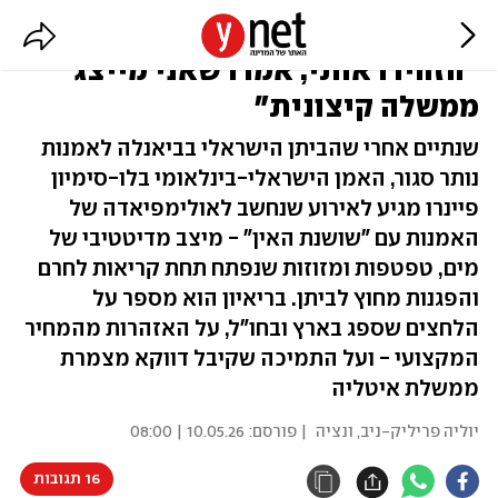
האמן הישראלי בביאנלה בוונציה:
"הזהירו אותי, אמרו שאני מייצג
ממשלה קיצונית"
שנתיים אחרי שהביתן הישראלי בביאנלה לאמנות
נותר סגור, האמן הישראלי-בינלאומי בלו-סימיון
פיינרו מגיע לאירוע שנחשב לאולימפיאדה של
האמנות עם "שושנת האין" - מיצב מדיטטיבי של
מים, טפטפות ומזוזות שנפתח תחת קריאות לחרם
והפגנות מחוץ לביתן. בריאיון הוא מספר על
הלחצים שספג בארץ ובחו"ל, על האזהרות מהמחיר
המקצועי - ועל התמיכה שקיבל דווקא מצמרת
ממשלת איטליה
יוליה פריליק-ניב
,
ונציה
| פורסם:
10.05.26 | 08:00
16 תגובות