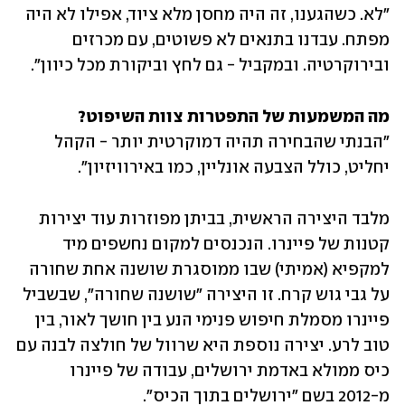
"לא. כשהגענו, זה היה מחסן מלא ציוד, אפילו לא היה 
מפתח. עבדנו בתנאים לא פשוטים, עם מכרזים 
ובירוקרטיה. ובמקביל - גם לחץ וביקורת מכל כיוון".
מה המשמעות של התפטרות צוות השיפוט?
"הבנתי שהבחירה תהיה דמוקרטית יותר - הקהל 
יחליט, כולל הצבעה אונליין, כמו באירוויזיון".
מלבד היצירה הראשית, בביתן מפוזרות עוד יצירות 
קטנות של פיינרו. הנכנסים למקום נחשפים מיד 
למקפיא (אמיתי) שבו ממוסגרת שושנה אחת שחורה 
על גבי גוש קרח. זו היצירה "שושנה שחורה", שבשביל 
פיינרו מסמלת חיפוש פנימי הנע בין חושך לאור, בין 
טוב לרע. יצירה נוספת היא שרוול של חולצה לבנה עם 
כיס ממולא באדמת ירושלים, עבודה של פיינרו 
מ-2012 בשם "ירושלים בתוך הכיס". 