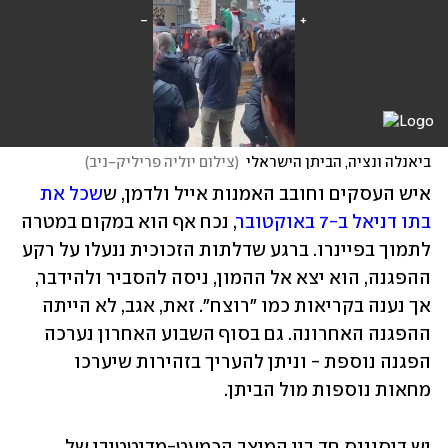
ביאנלה ונציה, הביתן הישראלי
(
צילום יוליה פריליק-ניב
)
איש העסקים וחובב האמנות אייל ולדמן, ש
שכל את 
בתו דניאל ב-7 באוקטובר
, נכח אף הוא במקום במטרה 
לתמוך בפיינרו. ברגע שדלתות הזכוכית ננעלו על רקע 
ההפגנה, הוא יצא אל ההמון, ניסה להסביר ולהידבר, 
אך נענה בקריאות כמו "רוצח". זאת, אגב, לא הייתה 
ההפגנה האחרונה. גם בסוף השבוע האחרון נערכה 
הפגנה נוספת - וניתן להעריך בזהירות שיערכו 
מחאות נוספות מול הביתן.
יש דיסוננס חד בין המיצב הכמעט-מדיטטיבי של 