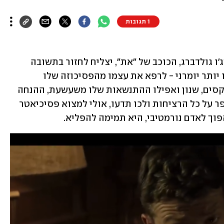
1 תגובות
עם יד על הלב, כמה מכם באמת האמינו שג'ו גולדברג, הכוכב של "את", יצליח לחזור בתשובה 
ולגאול את עצמו מהעבר הבעייתי שלו, או יותר יומרני - לרפא את עצמו מהפסיכוזה שלו 
באמצעות האהבה? עם כמה שגולדברג מקסים, שנון ואפילו ההתנשאות שלו משעשעת, ההנחה 
שיש לו דרך להיגאל ולפתוח דף חדש, לכפר על כל הרציחות ולכו תדעו, אולי למצוא פסיכיאטר 
הפוך לאדם נורמטיבי, היא תמימה להפליא.