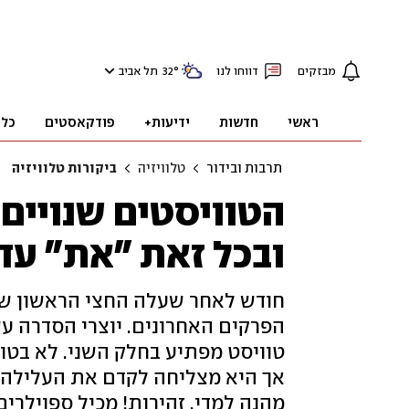
מבזקים
דווחו לנו
°
32
תל אביב
ראשי
חדשות
ידיעות+
פודקאסטים
כלכ
תרבות ובידור
טלוויזיה
ביקורות טלוויזיה
הטוויסטים שנויים 
ובכל זאת "את" עדי
חודש לאחר שעלה החצי הראשון של
הפרקים האחרונים. יוצרי הסדרה ע
טוויסט מפתיע בחלק השני. לא בטוח
אך היא מצליחה לקדם את העלילה ו
מהנה למדי. זהירות! מכיל ספוילרים