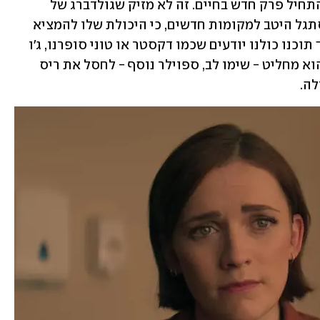
שהוא יכול להשתקם ועדיין לצאת נקי, להתחיל פרק חדש בחיים. זה לא מזיק שגולדברג של 
לונדון הוא דג מחוץ למים וכדרכו הוא מסתגל היטב למקומות חדשים, כי היכולת שלו להמציא 
את עצמו מחדש היא פנומנלית. אבל בתוך תוכנו כולנו יודעים שכמו דקסטר או טוני סופרנו, ג'ו 
לא באמת יכול להתכחש לטבע שלו. וכשהוא מחליט - שימו לב, ספוילר נוסף - לחסל את ריס 
לה.