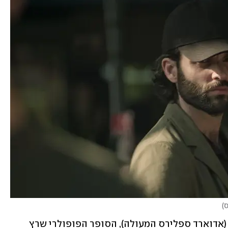
ס
)
התשובה של המחצית הראשונה היא ריס (אדוארד ספלירס המעולה), הסופר הפופולרי שרץ 