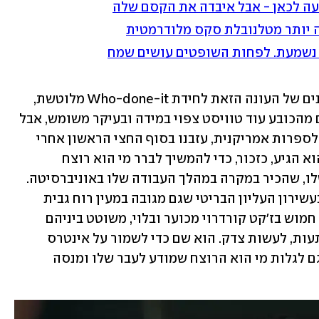
יעה לכאן - אבל איבדה את הקסם שלה
ה יותר מטלנובלת סקס מלודרמטית
 נשמעת. לפחות השופטים עושים שמח
אחרי שהפכו את חמשת הפרקים הראשונים של העונה הזאת לחידת Who-done-it מלוטשת, 
היוצרים, שרה גמבל וגרג ברלנטי, שולפים מהכובע עוד טוויסט צפוי במידה ובעיקר משומש, אבל 
מוצדק. את ג'ונתן מור, המרצה הפופולרי לספרות אמריקנית, עזבנו בסוף החצי הראשון אחרי 
שנמלט מטירה בוערת. אל הטירה הזאת הוא הגיע, כזכור, כדי להמשיך לברר מי הוא רוצח 
העשירים שמפיל את החברים הטחונים שלו, שהכיר במקרה במהלך העבודה שלו באוניברסיטה. 
החברים האלה מסמלים את כל מה שרע בעשירון העליון הבריטי שגם מגובה במעין רוח גבית 
אריסטוקרטית, וג'ונתן מור, המרצה העני, חמוש בז'קט קורדרוי מכוער ובלוי, משוטט ביניהם 
ומנסה כמיטב יכולתו, תעמידו פנים מופתעות, לעשות צדק. הוא שם כדי לשמור על אינטרס 
האהבה החדש שלו, קייט (שרלוט ריצ'י) וגם לגלות מי הוא הרוצח שמודע לעבר שלו ומנסה 