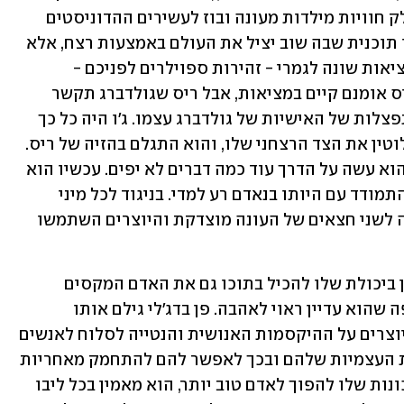
לראשות עיריית לונדון וכמו גולדברג, חולק חוויות מילדות מעונה ובוז לעשירים ההדוניסטים 
שמקיפים אותו. גולדברג כבר מכין לעצמו תוכנית שבה שוב יציל את העולם באמצעות רצח, אלא 
שהמחצית השנייה של העונה מגלה שהמציאות שונה לגמרי - זהירות ספוילרים לפניכם - 
בטוויסט א-לה "מועדון קרב" מתברר שריס אומנם קיים במציאות, אבל ריס שגולדברג תקשר 
איתו כל החודשים האלה היה למעשה התפצלות של האישיות של גולדברג עצמו. ג'ו היה כל כך 
נחוש להפוך לאדם טוב שהוא הדחיק לחלוטין את הצד הרצחני שלו, והוא התגלם בהזיה של ריס. 
גולדברג - טאדאם! הוא רוצח העשירים והוא עשה על הדרך עוד כמה דברים לא יפים. עכשיו הוא 
כבר לא יכול להתחמק יותר והוא נאלץ להתמודד עם היותו בנאדם רע למדי. בניגוד לכל מיני 
סדרות אחרות של נטפליקס, כאן החלוקה לשני חצאים של העונה מוצדקת והיוצרים השתמשו 
מאז ומעולם הקסם של גולדברג היה טמון ביכולת שלו להכיל בתוכו גם את האדם המקסים 
והאבוד וגם את הרוצח, ולשכנע את הצופה שהוא עדיין ראוי לאהבה. פן בדג'לי גילם אותו 
בכישרון עצום ושירת את הביקורת של היוצרים על ההיקסמות האנושית והנטייה לסלוח לאנשים 
כריזמטיים על פשעים, להצטרף להצדקות העצמיות שלהם ובכך לאפשר להם להתחמק מאחריות 
על מעשיהם. הפעם ג'ו עצמו משתכנע בנכונות שלו להפוך לאדם טוב יותר, הוא מאמין בכל ליבו 