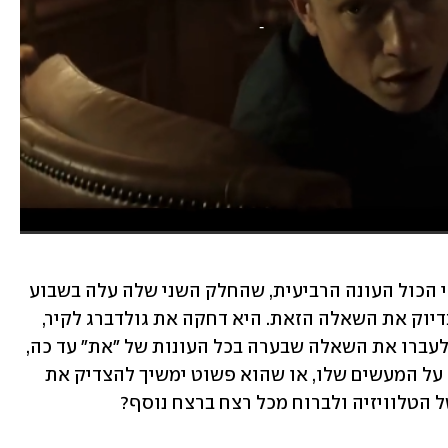
או שאולי מדובר יותר במשאלת לב? אחרי הכול העונה הרביעית, שהחלק השני שלה עלה בשבוע 
שעבר בנטפליקס, הביאה לנקודת קיצון בדיוק את השאלה הזאת. היא דחקה את גולדברג לקיר, 
הצמידה נונצ'קו לצווארו העילאי וסיננה לעברו את השאלה שבערה בכל העונות של "את" עד כה, 
האם הוא מתכוון לקחת אחריות מתישהו על המעשים שלו, או שהוא פשוט ימשיך להצדיק את 
 הטלוויזיה ולברוח מכל רצח ברצח נוסף?