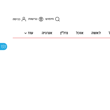
חיפוש
נגישות
כניסה
עוד
לאשה
אוכל
נדל"ן
אנרגיה