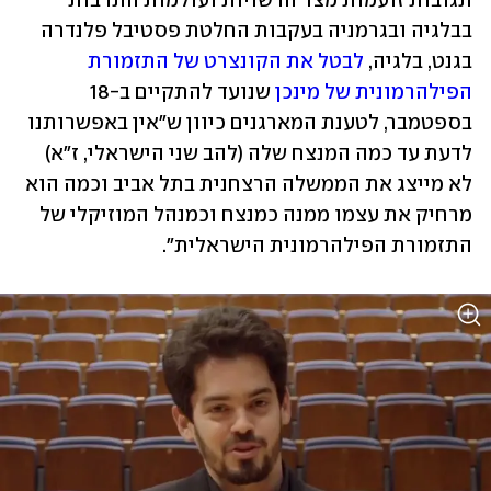
תגובות זועמות מצד הרשויות ועולמות התרבות 
בבלגיה ובגרמניה בעקבות החלטת פסטיבל פלנדרה 
בגנט, בלגיה, 
לבטל את הקונצרט של התזמורת 
הפילהרמונית של מינכן
 שנועד להתקיים ב-18 
בספטמבר, לטענת המארגנים כיוון ש"אין באפשרותנו 
לדעת עד כמה המנצח שלה (להב שני הישראלי, ז"א) 
לא מייצג את הממשלה הרצחנית בתל אביב וכמה הוא 
מרחיק את עצמו ממנה כמנצח וכמנהל המוזיקלי של 
התזמורת הפילהרמונית הישראלית".