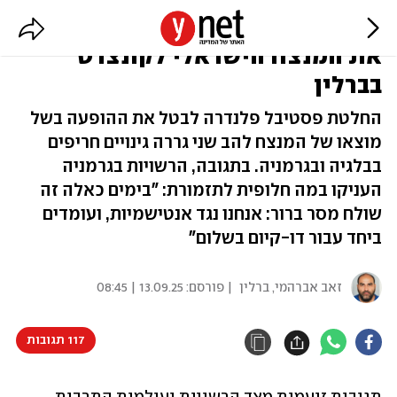
אחרי החרם הבלגי: גרמניה הזמינה
את המנצח הישראלי לקונצרט
בברלין
החלטת פסטיבל פלנדרה לבטל את ההופעה בשל
מוצאו של המנצח להב שני גררה גינויים חריפים
בבלגיה ובגרמניה. בתגובה, הרשויות בגרמניה
העניקו במה חלופית לתזמורת: "בימים כאלה זה
שולח מסר ברור: אנחנו נגד אנטישמיות, ועומדים
ביחד עבור דו-קיום בשלום"
זאב אברהמי, ברלין
| פורסם:
13.09.25 | 08:45
117 תגובות