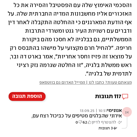
והסכמי האימוץ שלה עם הפסטיבל והסירה את כל 
האזכורים אליו מחשבונות המדיה החברתית שלה. על 
אף הודעת המארגנים כי ההחלטה התקבלה לאחר דין 
ודברים עם רשויות העיר גנט ומשרדי התרבות 
הממשלתיים, גם בבלגיה לא חסכו מהם ביקורת 
חריפה. "להחיל חרם מקצועי על מישהו בהתבסס רק 
על מוצאו זה פזיז וחסר אחריות", אמר בארט דה ובר, 
ראש ממשלת בלגיה, "זו החלטה שגרמה נזק רציני 
לתדמית של בלגיה".
מצאתם טעות? כתבו לנו | המייל האדום גם בווטסאפ
117
תגובות
הוספת תגובה
אנונימי
10:51 | 13.09.25
אנ
אירוני שהבלגים מטיפים על כביכול רצח עם,
כשהלכה למעשה גרמו לרצח עם בקונגו של 4
להצטרף לדיון
62
0
מיליון איש..
3
תגובות