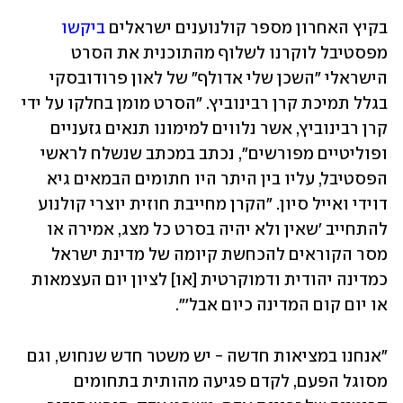
בקיץ האחרון מספר קולנוענים ישראלים 
ביקשו
מפסטיבל לוקרנו לשלוף מהתוכנית את הסרט 
הישראלי "השכן שלי אדולף" של לאון פרודובסקי 
בגלל תמיכת קרן רבינוביץ. "הסרט מומן בחלקו על ידי 
קרן רבינוביץ, אשר נלווים למימונו תנאים גזעניים 
ופוליטיים מפורשים", נכתב במכתב שנשלח לראשי 
הפסטיבל, עליו בין היתר היו חתומים הבמאים גיא 
דוידי ואייל סיון. "הקרן מחייבת חוזית יוצרי קולנוע 
להתחייב 'שאין ולא יהיה בסרט כל מצג, אמירה או 
מסר הקוראים להכחשת קיומה של מדינת ישראל 
כמדינה יהודית ודמוקרטית [או] לציון יום העצמאות 
או יום קום המדינה כיום אבל'".
"אנחנו במציאות חדשה - יש משטר חדש שנחוש, וגם 
מסוגל הפעם, לקדם פגיעה מהותית בתחומים 