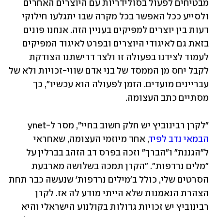
מבטיחים לפעול בסולידריות עם היוצרים האחרים 
ולסייע ככל האפשר בכל מקרה שבו יתגלעו חילוקי 
דעות בין יוצרים למפיקים בעניין הזה. אנחנו פונים 
בזאת גם לאיגודי היוצרים ובפרט לאיגוד המפיקים 
לעמוד לצידנו בפעולה זו ולצד דרישתנו הצודקת 
לקבל יחס מן הממסד של בני אדם שווי-זכויות ולא של 
עבריינים מועדים. הזמן לפעולה הוא עכשיו", כך 
מסתיים כתב העצומה.
"לקרן רבינוביץ יש חלק חשוב בחיי", מסר ל-ynet 
הבמאי נדב לפיד
, אחד מיוזמי העצומה, שאחראי 
ל"הגננת" ו"הברך" וזכה בפרס דב הזהב בברלין על 
"מלים נרדפות". "הקרן תמכה בשלושה מארבעת 
הסרטים שלי, כולל ב'מילים נרדפות' שנעשה כבר תחת 
הצהרת הנאמנות שלא הייתי מודע לה אז. לקרן 
רבינוביץ יש זכויות גדולות בקולנוע הישראלי והיא 