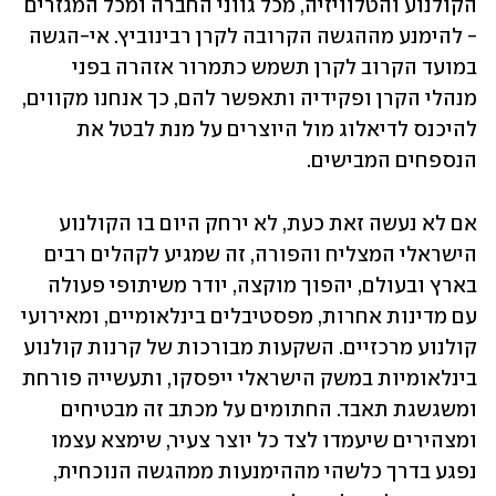
הקולנוע והטלוויזיה, מכל גווני החברה ומכל המגזרים 
- להימנע מההגשה הקרובה לקרן רבינוביץ. אי-הגשה 
במועד הקרוב לקרן תשמש כתמרור אזהרה בפני 
מנהלי הקרן ופקידיה ותאפשר להם, כך אנחנו מקווים, 
להיכנס לדיאלוג מול היוצרים על מנת לבטל את 
הנספחים המבישים. 
אם לא נעשה זאת כעת, לא ירחק היום בו הקולנוע 
הישראלי המצליח והפורה, זה שמגיע לקהלים רבים 
בארץ ובעולם, יהפוך מוקצה, יודר משיתופי פעולה 
עם מדינות אחרות, מפסטיבלים בינלאומיים, ומאירועי 
קולנוע מרכזיים. השקעות מבורכות של קרנות קולנוע 
בינלאומיות במשק הישראלי ייפסקו, ותעשייה פורחת 
ומשגשגת תאבד. החתומים על מכתב זה מבטיחים 
ומצהירים שיעמדו לצד כל יוצר צעיר, שימצא עצמו 
נפגע בדרך כלשהי מההימנעות ממהגשה הנוכחית, 