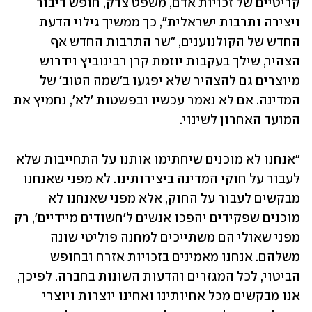
קריטיים של זכויות אדם, משפט צדק, חופש דיבור 
ויצירה ותרבות ישראלית", כך ממשיך גילוי הדעת 
החדש של הקולנוענים, "שר התרבות החדש אף 
הצהיר, שילך בעקבות יוזמת קרן רבינוביץ וידרוש 
מיוצרים גם להצהיר שלא יפגעו ב'שמה הטוב' של 
המדינה. אם לא נאמר עכשיו ובפשטות 'לא', נחמיץ את 
המועד האחרון לשינוי.
"אנחנו לא מוכנים שיחתימו אותנו על התחייבות שלא 
לעבור על חוקי המדינה ביצירותינו. לא מפני שאנחנו 
מבקשים לעבור על החוק, אלא מפני שאנחנו לא 
מוכנים שפקידים יהפכו אנשים ל'חשודים מיידיים', רק 
מפני שאולי הם משתייכים למחנה פוליטי שונה 
משלהם. אנחנו מאמינים בזכויות אזרח ובחופש 
הביטוי, לכל המגזרים והדעות השונות בחברה. לפיכך, 
אנו מבקשים מכל אחיותינו ואחינו יוצרות ויוצרי 