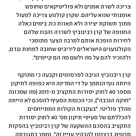
צריכה לשרת אמנים ולא פוליטיקאים שחופש 
אומנותי שנוא עליהם. שקרן קולנוע צריכה לפעול 
מתוך תשוקת יצירה ולא תאוות כח. בימים כאלה 
החנופה של קרן רבינוביץ לשררה והבוז שלהם 
לחירות הופכת אותם למרבה הצער מתומכי 
הקולנוענים הישראלים ליריבים שחובה למחות נגדם, 
ולהזכיר להם על מה ולשם מה הם קיימים".
קרן ריבנוביץ הגיבה לפרסומים וקבעה כי מתוקף 
היותה גוף הנתמך על די המדינה היא כפופה לתיקון 
מספר 40 לחוק יסודות התקציב מ-2011 (מה שמכונה 
"חוקה הנכבה"), וכי הכנסת הסעיף להסכם לא הייתה 
מהלך פוליטי. "בעקבות הקולות המתייחסים 
להכללתם של סעיפי תיקון מס' 40 לחוק יסודות 
התקציב בהסכם ההשקעה של קרן רבינוביץ בהפקות 
סרטים, ברצוננו להבהיר עניין זה", נמסר בתגובתה 