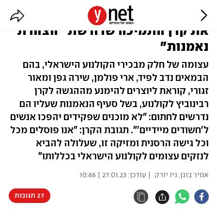
קולנוענים בולטים קוראים להחרים
את קרן התמיכה שדורשת "הצהרת
נאמנות"
עצומה של חלק מבכירי הקולנוע הישראלי, בהם
הבמאים נדב לפיד, ארי פולמן, שירה גפן ומאור
זגורי, קוראת ליוצרים להימנע מההגשה לקרן
רבינוביץ לקולנוע, בשל סעיף הנאמנות שעליו הם
נדרשים לחתום: "לא מוכנים שפקידים יהפכו אנשים
ל'חשודים מיידיים'". תגובת הקרן: "אנו פוסלים מכל
וכל גישה הרסנית ומזיקה זו, שעלולה להביא
לנזקים עצומים לקולנוע הישראלי בכללותו"
אמיר בוגן
,
ניו יורק
| עודכן:
27.01.23 | 10:46
27 תגובות