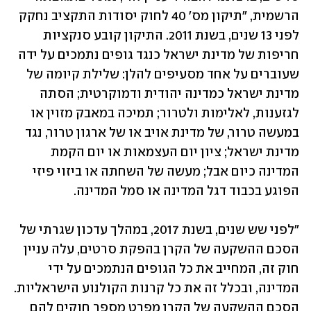
הרשמית, "תיקון מס' 40 לחוק יסודות התקציב נחקק 
לפני 13 שנים, בשנת 2011. התיקון קובע סנקציות 
חריפות של מדינת ישראל כנגד גופים נתמכים על ידה 
שעוברים על אחד מסעיפים להלן: שלילת קיומה של 
מדינת ישראל כמדינה יהודית ודמוקרטית; הסתה 
לגזענות, לאלימות ולטרור; תמיכה במאבק מזוין או 
במעשה טרור, של מדינת אויב או של ארגון טרור, נגד 
מדינת ישראל; ציון יום העצמאות או יום הקמת 
המדינה כיום אבל; מעשה של השחתה או ביזוי פיזי 
הפוגע בכבוד דגל המדינה או סמל המדינה.
"לפני שש שנים, בשנת 2017, במהלך עדכון שגרתי של 
הסכם ההשקעה של הקרן בהפקת סרטים, עלה עניין 
חוק זה, המחייב את כל הגופים הנתמכים על ידי 
המדינה, ובכלל זה את כל קרנות הקולנוע הישראליות. 
הסכם ההשקעה של הקרן מפרט מספר חוקים להם 