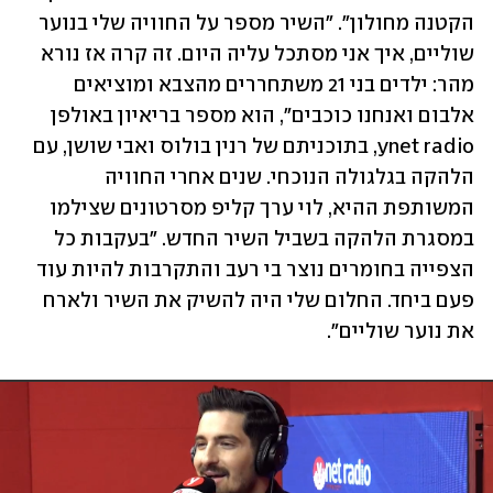
הקטנה מחולון". "השיר מספר על החוויה שלי בנוער 
שוליים, איך אני מסתכל עליה היום. זה קרה אז נורא 
מהר: ילדים בני 21 משתחררים מהצבא ומוציאים 
אלבום ואנחנו כוכבים", הוא מספר בריאיון באולפן 
ynet radio, בתוכניתם של רנין בולוס ואבי שושן, עם 
הלהקה בגלגולה הנוכחי. שנים אחרי החוויה 
המשותפת ההיא, לוי ערך קליפ מסרטונים שצילמו 
במסגרת הלהקה בשביל השיר החדש. "בעקבות כל 
הצפייה בחומרים נוצר בי רעב והתקרבות להיות עוד 
פעם ביחד. החלום שלי היה להשיק את השיר ולארח 
את נוער שוליים".