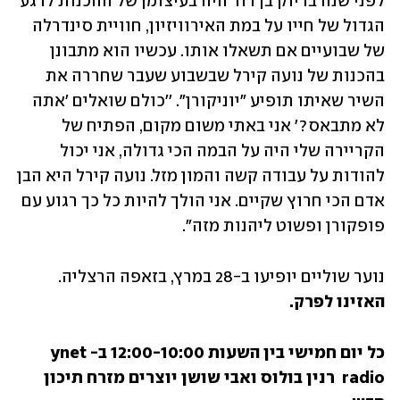
לפני שנה בדיוק בן דוד היה בעיצומן של ההכנות לרגע 
הגדול של חייו על במת האירוויזיון, חוויית סינדרלה 
של שבועיים אם תשאלו אותו. עכשיו הוא מתבונן 
בהכנות של נועה קירל שבשבוע שעבר שחררה את 
השיר שאיתו תופיע "יוניקורן". ''כולם שואלים 'אתה 
לא מתבאס?' אני באתי משום מקום, הפתיח של 
הקריירה שלי היה על הבמה הכי גדולה, אני יכול 
להודות על עבודה קשה והמון מזל. נועה קירל היא הבן 
אדם הכי חרוץ שקיים. אני הולך להיות כל כך רגוע עם 
פופקורן ופשוט ליהנות מזה". 
נוער שוליים יופיעו ב-28 במרץ, בזאפה הרצליה. 
האזינו לפרק.
כל יום חמישי בין השעות 12:00-10:00 ב-ynet 
radio  רנין בולוס ואבי שושן יוצרים מזרח תיכון 