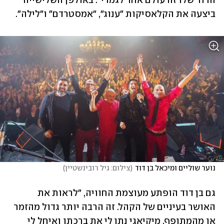
הדור שלו זה עולם אחר לגמרי". באולפן השלישייה 
ביצעה את הקלאסיקות "ענוג", "אמסטרדם" ו"לילה".
נוער שוליים ומיכאל בן דוד
(
צילום: גיל רובינשטיין
)
גם בן דוד הופתע מעוצמת החוויה, "לראות את 
האושר בעיניים של הקהל. זה הרבה יותר גדול מהזמר 
או מהמתופף. מיקיאגי נתן לי את ברכתו ואיחל לי 