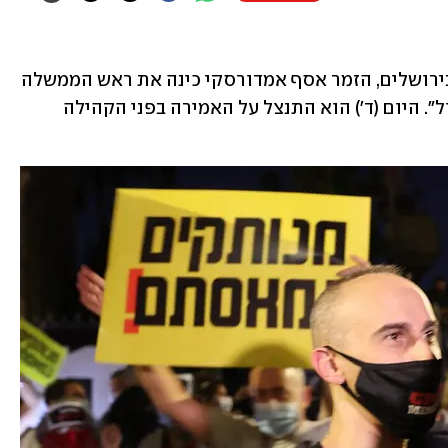
במהלך ההפגנה הסוערת שנערכה אמש בירושלים, הזמר אסף אמדורסקי כינה את ראש הממשלה 
נתניהו "קוקסינל שצובע את השיער בסגול". היום (ד') הוא התנצל על האמירה בפני הקהילה 