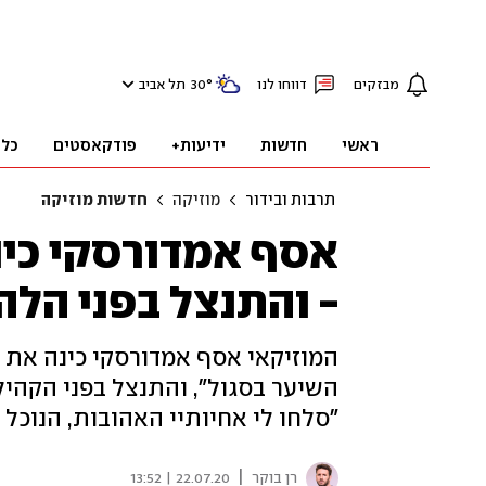
מבזקים
דווחו לנו
°
30
תל אביב
ראשי
חדשות
ידיעות+
פודקאסטים
כלכ
תרבות ובידור
מוזיקה
חדשות מוזיקה
אסף אמדורסקי כינ
- והתנצל בפני הל
המוזיקאי אסף אמדורסקי כינה את 
השיער בסגול", והתנצל בפני הקהי
"סלחו לי אחיותיי האהובות, הנוכל
|
רן בוקר
22.07.20 | 13:52