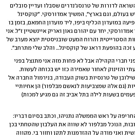
הופיעה על הבמות הכי גדולות והיוותה השראה לדורות של טרנסג׳נדרים שסבלו ועדיין סובלים 
מאפליה מהחמורות והבלתי מוצדקות שיש בעולם, וגם בארץ", המשיך אמדורסקי. "קוקסינל 
ביקרה פעמיים בארץ בשנות השישים והופיעה במועדון הכליף ביפו, ליד מועדון החמאם, בזמן בו 
הופיעו שלישיית גשר הירקון: אבי ז"ל, בני אמדורסקי, יחד עם יהורם גאון ואריק איינשטיין ז"ל. אני 
מדמיין את הקהל הפלמ"חניקי, עם הזחיחות הסטרייטית והרוח המעט שובניסטית יוצא מערב של 
 זכה בהופעת דראג של קוקסינל... והלב שלי מתרחב".
עוד הוסיף הזמר: "אני מתנצל על דבריי בפני חברי הקהילה אבל לא פחות מזה אני מתנצל בפני 
הסטרייטיות והסטרייטים על הנזק התודעתי והזינוק לאחור שאמירה כזו יש בכוחה לעשות. 
אנחנו מתקדמים לאט אבל מתקדמים אל שילובן של טרנסיות בשוק העבודה, בנירמול החברה אל 
קבלת האחר. ובשבילי זה לא אחר, הטרנסיות (גם אלה שמצביעות לנאשם מבלפור) הן אחיותיי 
וכפי שעמדתי להגנתן בגופי (כן, לצערי לפעמים בשעות לילה בתל אביב זה גם מגיע למכות) 
אמדורסקי לא חסך גם הפעם בביקורתו החריפה על ראש הממשלה נתניהו, וכתב בסיום דבריו: 
"אני מכה על חטא. סלחו לי אחיותיי האהובות, הנוכל מבלפור לא שווה את העלבון שהטחתי בכן 
והסכנה בדברים כפי שאמרתי איומה וממשית ואני מודה על ההזדמנות לתקן וחזור בי. מקווה 