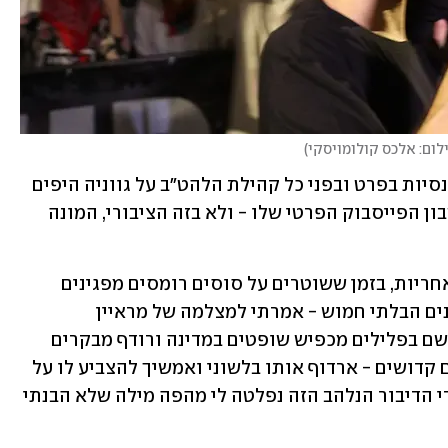
לום: אלכס קולומויסקי
)
"טעיתי ואני מתנצל מעמקי לבי בפני הטרנסיות בפרט ובפני כל קהילת הלהט"ב על גווניה היפים 
ומעוררי ההשראה", כתב אמדורסקי בחשבון הפייסבוק הפרטי שלו - ולא בזה הציבורי, המונה 
"מתוך התלהטות יצרים, ברגע של חוסר אחריות, בזמן ששוטרים על סוסים רומסים מפגינים 
ויס"מניקים מפליאים מכות בקהל המפגינים הבלתי חמוש - אמרתי למצלמה של מראיין 
פרובוקטיבי וביביסט נלהב, שכל עוד הנאשם בפלילים מכפיש שופטים במדינה ורודף מבקרים 
ומבצע חבלה וזילות במוסדות דמוקרטיים קדושים - ארדוף אותו בלשוני ואמשיך להצביע לו על 
הקרחת, על הצבע בשיער עם הפן ותוך כדי הדיבור הנלהב הזה נפלטה לי מהפה מילה שלא הבנתי 