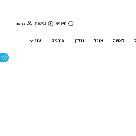
חיפוש
נגישות
כניסה
עוד
לאשה
אוכל
נדל"ן
אנרגיה