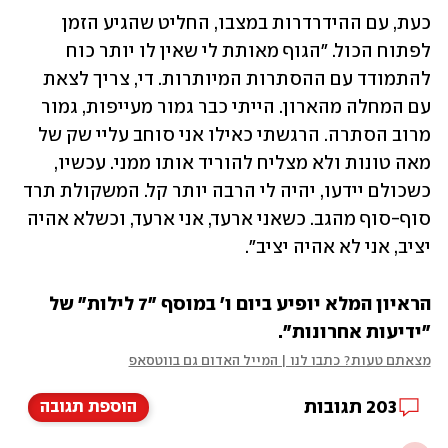
כעת, עם ההידרדרות במצבו, החליט שהגיע הזמן 
לפתוח הכול. "הגוף מאותת לי שאין לו יותר כוח 
להתמודד עם ההסתרות המיותרות. די, צריך לצאת 
עם המחלה מהארון. הייתי כבר גמור מעייפות, גמור 
מרוב הסתרה. הרגשתי כאילו אני סוחב עליי שק של 
מאה טונות ולא מצליח להוריד אותו ממני. עכשיו, 
כשכולם יידעו, יהיה לי הרבה יותר קל. המשקולת תרד 
סוף-סוף מהגב. כשאני ארעד, אני ארעד, וכשלא אהיה 
יציב, אני לא אהיה יציב".
הראיון המלא יופיע ביום ו' במוסף "7 לילות" של 
"ידיעות אחרונות".
מצאתם טעות? כתבו לנו | המייל האדום גם בווטסאפ
203
תגובות
הוספת תגובה