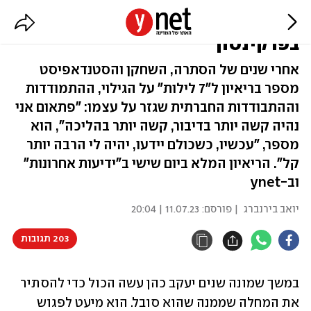
יעקב כהן חושף: "חליתי
בפרקינסון"
אחרי שנים של הסתרה, השחקן והסטנדאפיסט
מספר בריאיון ל"7 לילות" על הגילוי, ההתמודדות
וההתבודדות החברתית שגזר על עצמו: "פתאום אני
נהיה קשה יותר בדיבור, קשה יותר בהליכה", הוא
מספר, "עכשיו, כשכולם יידעו, יהיה לי הרבה יותר
קל". הריאיון המלא ביום שישי ב"ידיעות אחרונות"
וב-ynet
יואב בירנברג
| פורסם:
11.07.23 | 20:04
203 תגובות
במשך שמונה שנים יעקב כהן עשה הכול כדי להסתיר 
את המחלה שממנה שהוא סובל. הוא מיעט לפגוש 