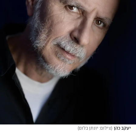
יעקב כהן
(
צילום: יונתן בלום
)