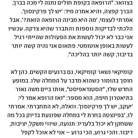
בצוואר. "הרופאה בקופת חולים נתנה לי מכה בברך, 
הברך קפצה, והיא אמרה מיד: 'יש לך פרקינסון'. 
אמרתי לעצמי, 'מה היא מבינה הרופאה הזאת?'. אבל 
הלכתי לבדיקות נוספות והתברר שהיא צדקה. עכשיו 
אני כבר לא יכול לעשות את הפעולות שהייתי רגיל 
לעשות באופן אוטומטי. פתאום אני נהיה קשה יותר 
בדיבור, קשה יותר בהליכה".
קומיקאי נשאר קומיקאי, גם ברגעים הקשים. כהן לא 
חוסך בהומור כשהוא מדבר על המחלה שלו. במופע 
החדש שלו, "הסטנדאפיסט", אותו ביים משה נאור 
בתיאטרון חיפה, הוא מספר: "ואז הרופא אמר לי: 
'יעקב, יש לך פרקינסון'. וואלה, לא התחברתי. אמרתי 
לו, 'בפינצטה בחרת לי במחלה שפוגעת בדיוק בכל מה 
ששחקן לא יכול בלעדיו: תנועה, שיווי משקל, יציבות, 
דיבור. והכי גרוע, הכי גרוע – אני לא אוכל לקפל 