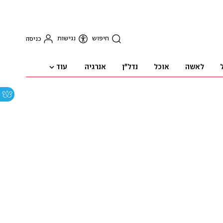
חיפוש
נגישות
כניסה
עוד
לאשה
אוכל
נדל"ן
אנרגיה