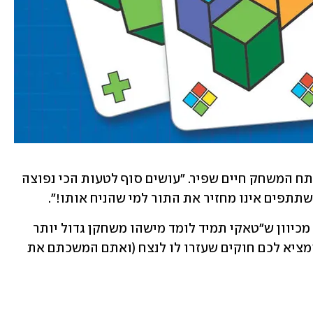
כך, בפוסט שפרסם בפייסבוק, הסביר מפתח המשחק חיים שפיר. "עושים סוף לטעות הכי נפוצה 
שתתפים אינו מחזיר את התור למי שהניח אותו!". 
שפיר הסביר בדבריו כי הטעות השתרשה מכיוון ש"טאקי תמיד לומד מישהו משחקן גדול יותר 
(בדרך כלל אח גדול), והאח הגדול תמיד המציא לכם חוקים שעזרו לו לנצח (ואתם המשכתם את 