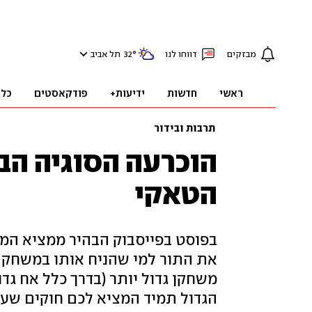
מבזקים
דווחו לנו
°
32
תל אביב
ראשי
חדשות
ידיעות+
פודקאסטים
כלכ
תרבות ובידור
הוכרעה הסוגיה הב
הטאקי
בפוסט בפייסבוק הבהיר ממציא המשח
את התור למי שהניח אותו במשחק ב
משחקן גדול יותר (בדרך כלל אח גדו
הגדול תמיד המציא לכם חוקים שעז