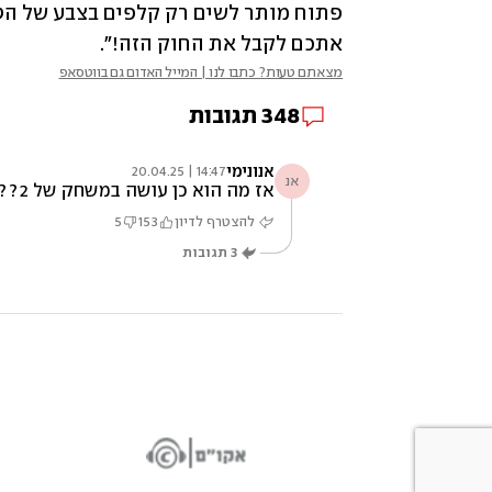
אתכם לקבל את החוק הזה!".
מצאתם טעות? כתבו לנו | המייל האדום גם בווטסאפ
348
תגובות
אנונימי
14:47 | 20.04.25
אנ
אז מה הוא כן עושה במשחק של 2??? את הדבר הכי חשוב לא כתבתם
להצטרף לדיון
153
5
3
תגובות