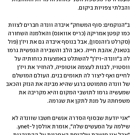
והבלתי צפויות ביקום.
ב"הנוקמים: סוף המשחק" איבדה וונדה חברים לצוות 
כמו קפטן אמריקה (כריס אוואנס) והאלמנה השחורה 
(סקרלט ג'והנסון), אבל בנוסף איבדה גם את ויז'ן (פול 
בטאני), אהבת חייה. כאב הלב והשבירה הנפשית גרמו 
לה ב"וונדה-ויז'ן" להשתלט באמצעות כוחותיה על 
ווסטויו, לבנות לעצמה אוטופיה, להחזיר את ויז'ן 
לחיים ואף ליצור לה תאומים בנים. העולם המושלם 
של וונדה מתמוטט ברגע שהיא מבינה את הנזק והכאב 
שמעשיה גרמו לתושבי המקום והיא מקריבה את 
משפחתה על מנת לתקן את שגרמה.
"אני יודעת שבסוף הסדרה אנשים חשבו שוונדה לא 
שילמה על המעשים שלה", אומרת אולסן ל-ynet. 