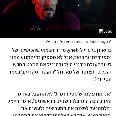
"דוקטור סטריינג' בממדי הטירוף" - טריילר
בריאיון בלעדי ל-ynet, מודה הבמאי שהכישלון של 
"ספיידרמן 3" כואב, אבל לא מספיק כדי למנוע ממנו 
לשוב לעולם גיבורי העל ולהוביל את הסרט החדש 
והכל כך מצופה של מארוול "דוקטור סטריינג' בממדי 
הטירוף".
"אני מודע לזה ש'ספיידרמן 3' לא התקבל באותה 
האהבה בה התקבלו השניים הראשונים״, אומר ריימי. 
"חלמתי על לפצות את המעריצים ולעשות את 
'ספיידרמן 4' אבל לא הצלחתי להביא את התסריט 