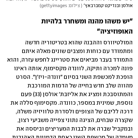
אולסן ובנדיקט קמברבאץ'
(
 צילום: gettyimages
)
"יש משהו מהנה ומשחרר בלהיות 
האופוזיציה"
המולטיוורס וההבנה שהוא בטריטוריה חדשה 
ומתמודד עם כוחות ומצבים שונים מאלה איתם 
התמודד בעבר מביאים את סטריינג לחפש עזרה, והוא 
פונה למכרה ותיקה, לוונדה מקסימוף, אותה ראינו 
הופכת למכשפת השני בסיום "וונדה-ויז'ן". הסרט 
מהווה שלב חדש בחייה של הדמות המורכבת 
והמתוסבכת ומציג את אליזבת׳ אולסן (33) פעם 
נוספת, שמינית במספר, כוונדה. מקסימוף סללה את 
דרכה לליבם של הצופים ולסדרת טלוויזיה משלה, 
שקצרה שבחים, הציגה נתוני צפייה משביעי רצון, 
ובמקביל שברה את לבבות המעריצים וביססה את 
מעמדה של מכשפת השני כאחת הדמויות האהובות 