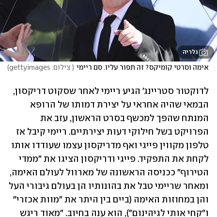
גלריה
אימה וסרטי קומיקס? זה תפור עליו. סם ריימי
(
 צילום: gettyimages
)
לדוקטור סטריינג' הגיע ריימי לאחר שסקוט דריקסון, 
הבמאי שהיה אחראי על יצירת דמותו של הרופא 
המנתח שהפך למכשף בסרט הראשון, עזב את 
הפרויקט בשל חילוקי דעות יצירתיים. ריימי קיבל אז 
טלפון מקווין פייגי ואף מדריקסון עצמו שעודדו אותו 
לקחת את התפקיד. פייגי ודריקסון הציגו את "ממדי 
הטירוף" ככניסה הראשונה של מארוול לעולם האימה, 
ומאחר שריימי טבל את בהונותיו הן בעולם גיבורי העל 
והן במחוזות האימה (ביים בין היתר את "מוות אכזרי" 
ו"קחי אותי לגיהינום"), הוא ענה בחיוב. "מאוד ריגש 