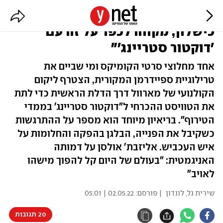
סם ריימי: "'ספיידרמן 3' היה
כישלון, מקווה לכפר על זה עם
'דוקטור סטריינג'"
אחד מחלוצי סרטי הקומיקס ומי שביים את
טרילוגיית ספיידרמן המקורית, הצטרף ליקום
הקולנועי של מארוול דרך הדלת הראשית כדי לתת
את הטוויסט ההכרחי ל"דוקטור סטריינג' בממדי
הטירוף". בריאיון מיוחד הוא מספר על ההתרגשות
כשקיבל את הפנייה, הבלגן בהפקה והחלומות על
איש העכביש. אליזבת' אולסן על דמותה
האניגמטית: "בעולם של היום קל להפוך מישהו
לאויב"
שירית גל
,
לונדון
| פורסם:
02.05.22 | 05:01
20 תגובות