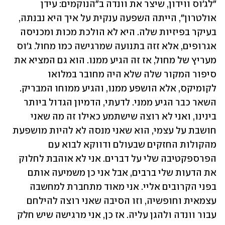
"לג'וס ווידון, שיצר את וונדה ב"הנוקמים: עידן 
אולטרון", הייתה השפעה ענקית על איך היא נבנתה, 
בעיקר בפיזיות שלה. היא לא הולכת מכות ומכניסה 
אגרופים, אלא זזה בתנועה שמרגישה כמו מחול. ג'וס 
מעריץ של מחול, אז זה הגיע ממנו. הוא גם המציא את 
סיפור המקור שלה שלא היה מחובר במלואו 
לקומיקס, אלא הושפע ממנו, והגיע ממוחו המבריק. 
השאר כבר הגיע ממני. לדעתי, הדמיון הגדול ביותר 
בינינו, ואני לא רוצה שישתמע כאילו זה מה שאני 
חושבת על עצמי, הוא שאני מנסה לא להיות מושפעת 
מהקולות החזקים שבעולם ודווקא לבוא עם 
הפרספקטיבה שלי על דברים. אני לא אוהבת לחלוק 
את הדעות שלי ברבים, אבל אני כן משמיעה אותם 
בפני הקרובים אליי. אני מאוד מתחברת למחשבה 
עצמאית וחופשיה, וזו הסיבה שאני רוצה להילחם 
עבור וונדה ולהגן עליה. אז כן, אני מרגישה שיש חלק 