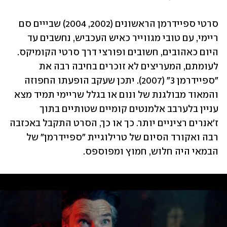
סרטי ספיידרמן הראשונים (2002, 2004) שבייים סם 
ריימי, עם טובי מגווייר כאיש העכביש, נחשבים עד 
היום כאהובים, חשובים ופורצי דרך סרטי הקומיקס. 
לעומתם, המעריצים לא זוכרים בחיבה רבה את 
"ספיידרמן 3" (2007). יתכן שעקב הופעתו החפוזה 
והמאוד מבולגנת של ונום או בגלל שריימי תמיד מצא 
עניין בלערבב אלמנטים קומיים שטותיים בתוך 
ז'אנרים רציניים יותר. כך או כך, הסרט התקבל באכזבה 
רבה ואקורד הסיום של טרילוגיית "ספיידרמן" של 
הבמאי היה חלוש, חמוץ ומפוספס.