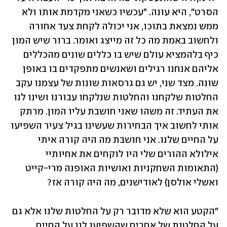
הסרט", היא עונה. "עכשיו כשאני מקדמת אותו ולא 
ממש נמצאת בתוכו, אני יכולה לקחת צעד אחורה 
ולחשוב באמת מה כל זה מייצג ואומר. ברור שיש המון 
כיף בלהמציא עולם שיש בו כללים שונים מהכללים 
אליהם אנחנו רגילים ושאנשים מתפקדים בו באופן 
שונה. מצד שני, יש גם גרסאות שונות של עצמנו עקב 
החלטות שלקחנו והחלטות שנלקחו עבורנו ושינו לנו 
את העתיד. זה משהו שאני חושבת עליו המון. מרתק 
אותי לחשוב איך הבחירות שעשינו בגיל צעיר השפיעו 
על החיים שלנו. אני חושבת מה היה קורה איתי 
אילולא ההורים שלי היו לוקחים את אחיותיי 
(התאומות השחקניות ואושיות האופנה מרי-קייט 
ואשלי אולסן) לאודישנים, מה היה קורה אז?
"הקטע הוא שלא מדובר רק על החלטות שלנו אלא גם 
על החלטות של אחרים שהשפיעו לנו על החיים. 