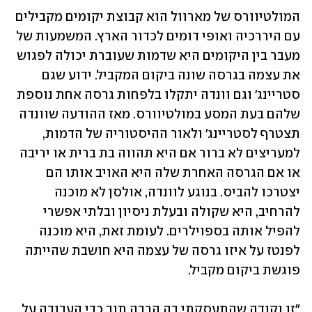
המולטיוורס של מארוול הוא קבוצת יקומים מקבילים 
עם היררכיה ואופי דומים לכדור הארץ. המשמעות של 
מעבר בין היקומים היא שדמות שעוברת יכולה לפגוש 
את עצמה בגרסה שונה ביקום המקביל. ידוע שגם 
סטריינג' וגם וונדה יתקלו בלפחות גרסה אחת נוספת 
שלהם בעת המסע במולטיוורס. מאז ההודעה שוונדה 
תצטרף לסטריינג' ולאור ההיסטוריה של הדמות, 
למעריצים לא ברור אם היא תהווה בת ברית או יריבה 
או אם הגרסה האחרת שלה היא האויב אותו הם 
יצטרכו להביס. בנוגע לוונדה, אולסן לא מוכנה 
להרחיב, היא שקולה ובעלת ניסיון ובלתי אפשרי 
להפיל אותה בספוילרים. לעומת זאת, היא מוכנה 
לפנטז על איזו גרסה של עצמה היא חושבת שהייתה 
פוגשת ביקום מקביל.
"זו נקודה שהתעסקתי בה הרבה תוך כדי העבודה על 