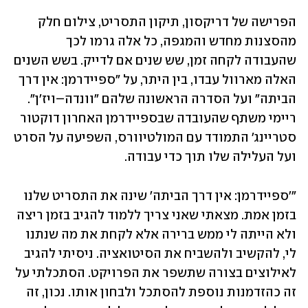
הפרישה של דריקסון, תיקון התסריט, צילום חלק 
מהסצנות מחדש והמגפה, כל אלה גרמו לכך 
שהעבודה לקחה זמן, שש שנים אם לדייק. בשש השנים 
האלה מארוול עבדו, בין היתר, על "ספיידרמן: אין דרך 
הביתה" ועל הסדרה הראשונה שלהם "וונדה–ויז'ן". 
ריימי משתף שהעובדה שבספיידרמן האחרון דוקטור 
סטריינג׳ התמודד עם המולטיוורס, השפיעה על הסרט 
ועל העלילה שלו תוך כדי עבודה.
"'ספיידרמן: אין דרך הביתה' שינה את התסריט שלנו 
בזמן אמת. מצאתי שאני צריך ללמוד להגיב בזמן ריצה 
ולא הייתה לי ממש ברירה אלא לקחת את מה שנתנו 
לי, להקשיב ולהשביח את הסיטואציה. ניסיתי להגיב 
לאילוצים בצורה שתשפר את הפרויקט. הסתכלתי על 
זה כהזדמנות נוספת להסתכל ולבחון אותו. נכון, זה 