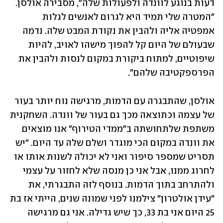
דעות בנוגע לוונדה ולפעולות שלה", מסבירה אולסן. 
"המטרה שלי תמיד היא לגרום לאנשים לגלות 
אמפטיה אליה ולהבין את נקודת המבט שלה. נדמה 
שבעולם של היום קל להפוך מישהו לאויב, להיות 
שיפוטיים, למתוח ביקורת במקום לנסות ולהבין את 
הפרספקטיבה שלהם".
אולסן, שהתבגרה עם הדמות, מרגישה נוח יותר בעור 
של עצמה וכתוצאה מכך גם בעור של וונדה. השחקנית 
משתפת שלתחושתה ב"ממדי הטירוף" אנו מוצאים 
את וונדה במקום הכי מוגדר ושלם שלה עד היום. "יש 
תסריט שמספר סיפור ואני לא יכולה לשנות אותו או 
לחרוג ממנו, אבל אני כן מנסה שלא לחזור על עצמי 
ולהתרחב בתוך הדמות. בנוסף לזה התבגרתי, את 
"עידן אולטרון" צילמנו לפני שמונה שנים, הייתי אז בת 
25 היום אני בת 33, כך שיש גדילה. אני גם מרגישה 