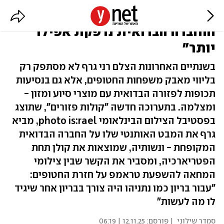
"השלטון הנוכחי דופק אותנו,
והחברה הבדואית נדפקת אפילו
יותר"
בשנתיים האחרונות הצלם רני גרף לא מסתפק רק
בליווי מאבק משפחות החטופים, אלא גם בנסיעות
תכופות לפזורה הבדואית עם מוצרי סיוע ומזון -
ומצלמה. בתערוכה חדשה "קולות פזורים", שתוצג
בפסטיבל הצילום הבינלאומי photo is:rael, מביא
גרף את המבט האותנטי שלו על החברה הבדואית
המקופחת - ונשותיה, שמוצאות את קולן תחת
הפטריארכיה, ומסביר את הקשר שבין צילומי
המחאה להשפעת טראמפ על חזרת החטופים:
"עבור בריון כמו נתניהו היה צורך בבריון אחר שיגיד
לו מה לעשות"
סמדר שילוני
| פורסם:
12.11.25 | 06:19