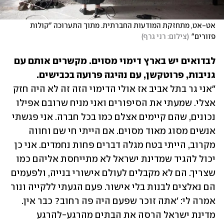
אט-אט, מתחזקת המודעות החברתית. מתוך התערוכה "קולות 
פזורים"
(
צילום: רני גרף
)
לבדואים יש בארץ דימוי מסוים. מקשרים אותם עם 
גניבות, פרוטקשן, עם נהיגה פרועה בכבישים.

"אני גר בתל אביב אז אולי הדימוי הזה זה לא היה חזק 
אצלי. שמעתי את הסיפורים ואני מניח שרובם אפילו 
נכונים, שהם קיימים אצלם כמו בכל חברה. אני פגשתי 
אנשים מסוג מאוד מסוים. אם הייתי חי שם וחווה 
מקרוב, הייתי בטח מגלה דברים פחות נחמדים. אני כן 
יכול להגיד שמדינת ישראל לא מתייחסת אליהם כמו 
שצריך. הם לא מקבלים לעולם אישורי בנייה, ולפעמים 
הם נאלצים לבנות בלי אישור. פעם הגעתי ללקייה ונור 
אמרה לי: 'אתה זוכר שפעם היה פה רחוב? כבר אין. 
מדינת ישראל הרסה את הבתים מהרגע-להרגע 