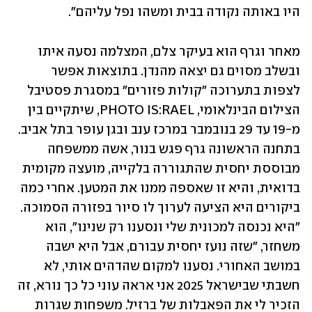
היו באותה נקודה בבית ומשהו נפל עליהם".
מאחר וגרף הוא בעיקר צלם, המצלמה נסעה איתו 
ובשלב מסוים גם יצאה מהנדן. בתוצאות אפשר 
לצפות בתערוכה "קולות פזורים" במסגרת פסטיבל 
הצילום הבינלאומי, PHOTO IS:RAEL, שיתקיים בין 
מ-19 עד 29 בנובמבר במרכז ענב ובגן עופר בתל אביב. 
בתחנה הראשונה גרף פגש בנור, אשה ממשפחה 
מבוססת יחסית שהתגוררה בלקייה, מועצה מקומית 
בדואית, והיא זו שאספה ממנו את המטען. אחרי כמה 
ביקורים היא הציעה לערוך לו סיור בפזורה הסמוכה. 
"היא נכנסה למכונית שלי ונסענו רק שנינו", הוא 
משחזר, "שזה נועז יחסית עבורם, אבל היא ישבה 
במושב האחורי. נסענו למקום שהדהים אותי, לא 
חשבתי שבישראל 2025 אני אראה עוני כל כך נורא, זה 
הזכיר לי את הפאבלות של ברזיל. משפחות שגרות 