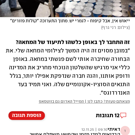
ייאוש אין, אבל קיפוח - לגמרי יש. מתוך התערוכה "קולות פזורים"
(
צילום: רני גרף
)
זה התחבר לך באופן כלשהו לתיעוד של המחאה?

"במובן מסוים זה היה המשך לצילומי המחאה שלי. את 
הבחורה שחיברה אותי לשם פגשתי במחאה. באופן 
כללי אני מרגיש שהשלטון הנוכחי מחריב את המדינה 
ודופק אותנו, והנה חברה שנדפקת אפילו יותר, בגלל 
התנאים הסוציו-אקונומיים שלה. ואני תמיד בעד 
האנדרדוגס".
מצאתם טעות? כתבו לנו | המייל האדום גם בווטסאפ
12
תגובות
הוספת תגובה
דאיתי
09:10 | 12.11.25
ד
הבדואים למדו מזמן שהפשע משתלם אפשר