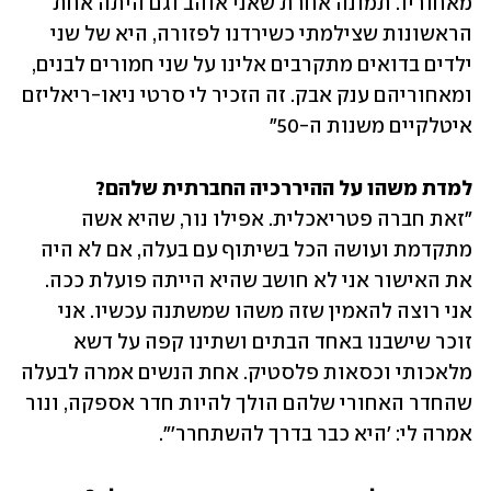
מאחוריו. תמונה אחרת שאני אוהב וגם היתה אחת 
הראשונות שצילמתי כשירדנו לפזורה, היא של שני 
ילדים בדואים מתקרבים אלינו על שני חמורים לבנים, 
ומאחוריהם ענק אבק. זה הזכיר לי סרטי ניאו-ריאליזם 
איטלקיים משנות ה-50"
למדת משהו על ההיררכיה החברתית שלהם?

"זאת חברה פטריאכלית. אפילו נור, שהיא אשה 
מתקדמת ועושה הכל בשיתוף עם בעלה, אם לא היה 
את האישור אני לא חושב שהיא הייתה פועלת ככה. 
אני רוצה להאמין שזה משהו שמשתנה עכשיו. אני 
זוכר שישבנו באחד הבתים ושתינו קפה על דשא 
מלאכותי וכסאות פלסטיק. אחת הנשים אמרה לבעלה 
שהחדר האחורי שלהם הולך להיות חדר אספקה, ונור 
אמרה לי: 'היא כבר בדרך להשתחרר'".