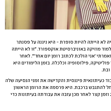
בראיונות בעבר היא סיפרה כי שאיפת חייה לא הייתה להיות סופרת - היא ניגנה על פסנתר 
וכינור בצעירותה, ובהמשך גם התחילה ללמוד מוזיקה באוניברסיטת אוקספורד. "זו לא הייתה 
השאיפה שלי בתור ילדה. לא הסתובבתי ואמרתי 'אני הולכת לכתוב רומן יום אחד'". לאחר 
שהתחילה ללימוד מוזיקה, עברה ללימודי פוליטיקה, פילוסופיה וכלכלה. בזמן הלימודים היא 
ובת.
לאחר סיום הלימודים, קינסלה החלה לעבוד כעיתונאית פיננסית והקדישה את זמני הנסיעה שלה 
לקריאה. הרעיון לכתוב ספרים בעצמה החל להתגבש ברכבת. היא פרסמה את הרומן הראשון 
שלה, The Tennis Party, כשהייתה בת 24 וזמן קצר לאחר מכן עזבה את עבודתה בעיתונות כדי 