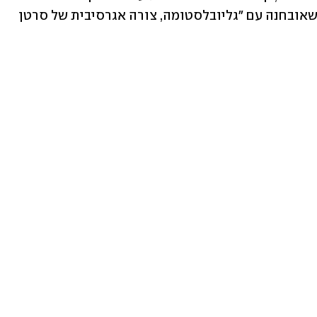
בפוסט ברשתות החברתיות. היא סיפרה שאובחנה עם "גליובלסטומה, צורה אגרסיבית של סרטן 