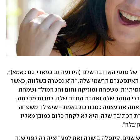
"אנו שבורי לב להודיע על פטירתה הבוקר של סופי האהובה שלנו (הידועה גם כמאדי, גם כאמא)", 
נמסר ממשפחתה בפוסט שנכתב בחשבון האינסטגרם הרשמי שלה. "היא נפטרה בשלווה, כאשר 
ימיה האחרונים היו מלאים באהבותיה האמיתיות: משפחה ומוזיקה וחום וחג המולד ושמחה. 
אנחנו לא יכולים לדמיין איך החיים ייראו בלי הזוהר שלה ואהבת החיים שלה. למרות מחלתה, 
שאותה נשאה באומץ בלתי נתפס, סופי ראתה את עצמה כמבורכת באמת - שיש לה משפחה 
וחברים כל כך נפלאים, ושהצליחה בקריירת הכתיבה שלה. היא לא לקחה כלום כמובן מאליו 
יבלה".
למרות שאובחנה עם סרטן מוח לפני שלוש שנים, קינסלה בישרה זאת למעריציה רק לפני שנה 