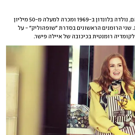
קינסלה, ששמה האמיתי היה מדלין וויקהם, נולדה בלונדון ב-1969 ומכרה למעלה מ-50 מיליון 
ספרים ברחבי העולם ביותר מ-60 מדינות. שני הרומנים הראשונים בסדרת "שופהוליק" - על 
לקומדיה רומנטית בכיכובה של איילה פישר. 