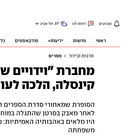
מבזקים
דווחו לנו
°
31
תל אביב
ראשי
חדשות
ידיעות+
פודקאסטים
כלכ
תרבות ובידור
ספרים
מחברת "וידויים של
קינסלה, הלכה לעולמ
הסופרת שמאחורי סדרת הספרים המ
לאחר מאבק בסרטן שהתגלה במוחה.
היו מלאים באהבותיה האמיתיות: מ
משפחתה