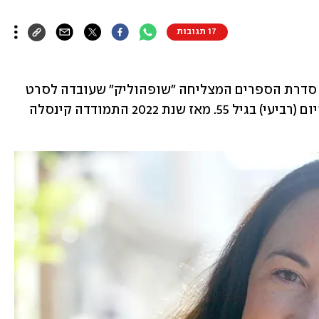
17 תגובות
הסופרת הבריטית סופי קינסלה, מחברת סדרת הספרים המצליחה "שופהוליק" שעובדה לסרט 
"וידויים של שופהוליק", הלכה לעולמה היום (רביעי) בגיל 55. מאז שנת 2022 התמודדה קינסלה 