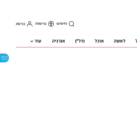
חיפוש
נגישות
כניסה
עוד
לאשה
אוכל
נדל"ן
אנרגיה