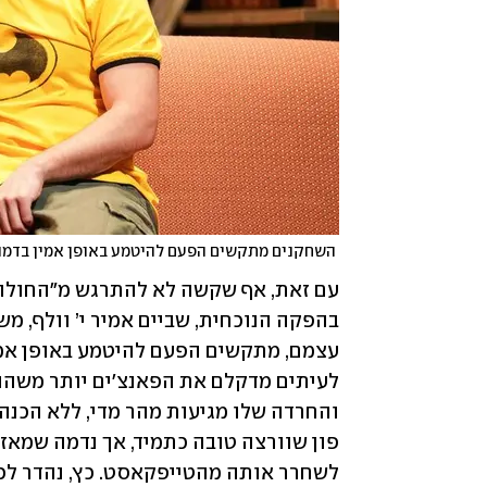
 השחקנים מתקשים הפעם להיטמע באופן אמין בדמויותיהם. מתוך "החולה ההודי" בקאמרי