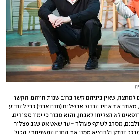
ן
)
המחזה הוא בעיקרו סיפורם של שני אחים למחצה, שאין ביניהם קשר ברוב שנות חייהם. הקשר 
מתחדש כששגב (עידו טאקו), האח הצעיר, מאתר את אחיו הגדול אבשלום (תום אבני) כדי להודיע 
לו שאביהם חולה במחלה קשה שמיטב הרופאים לא הצליחו לאבחן, והוא סבור כי ימיו ספורים. 
אבשלום, שמנוכר לאביו, לאשתו השנייה ולבנם, מסרב לשתף פעולה - עד שאט אט שגב מצליח 
לקלף ממנו שכבות, לחשוף את הסוד שבמרכז הנתק ולהוציא ממנו את החום המשפחתי. הכול 