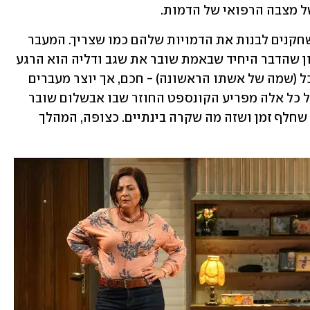
ל מצבה הרפואי של הדמות.
גם הקפיצות בזמן במחזה לא מסייעות לשחקנים לבנות את הדמויות שלהם כמו שצריך. המעבר 
מאויבים לאחים מתרחש מהר מדי, והרעיון שהדבר היחיד שבאמת שובר את שגב ודליה הוא הרגע 
שבו האב קורא להם בטעות אבשלום ומיכל (שמה של אשתו הראשונה) - חכם, אך יוצר מעברים 
גסים מדי בין הומור שחור למכת רגש. מעל כל אלה מפריע הקונספט החוזר שבו אבשלום שובר 
את הקיר הרביעי, פונה אל הקהל ומסביר שחלף זמן ושזה מה שקרה בינתיים. כצופה, המהלך 