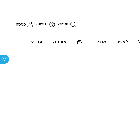
חיפוש
נגישות
כניסה
עוד
לאשה
אוכל
נדל"ן
אנרגיה