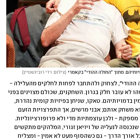
(
צילום: רדי רובינשטיין
)
עם זאת, אף שקשה לא להתרגש מ"החולה ההודי", לצחוק ולהתחבר לפחות לחלקים מהעלילה - 
בהפקה הנוכחית, שביים אמיר י’ וולף, משהו לא עובר חלק בגרון. השחקנים, שכולם מצוינים בפני 
עצמם, מתקשים הפעם להיטמע באופן אמין בדמויותיהם. טאקו, שניחן בפיזיות קומית נהדרת, 
לעיתים מדקלם את הפאנצ'ים יותר משהוא משחק אותם; אבני מרשים, אך התפרצויות הזעם 
והחרדה שלו מגיעות מהר מדי, ללא הכנה מספקת - ולכן עוצמתיות מדי ולא פרופורציונליות. 
פון שוורצה טובה כתמיד, אך נדמה שמאז שנכנסה לנעליה של ויויאן זגורי, המלהקים מתקשים 
לשחרר אותה מהטייפקאסט. כץ, נהדר לכל אורך הדרך - גם כשהסוף מעט לא אמין - ומצליח 