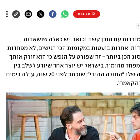
12 תגובות
ישנן שלל דרכים שבהן יצירות אמנות מתמודדות עם תוכן קשה וכואב. יש כאלה שנשאבות 
לדרמה עד הסוף ולא חוסכות בעצב ובכבדות; אחרות בועטות במקומות הכי רגישים, לא מפחדות 
מהכאבים שנשארים אחריהן. אבל אולי הסוג הכן ביותר - זה שפורט על הנפש כי הוא זורק אותך 
לרגעים בחיים שלך - הוא דווקא זה שלא מפחד מהומור. בישראל יש יוצר אחד שיודע לשלב בין 
כאב לצחוק טוב מכולם: רשף לוי, שהמחזה שלו "החולה ההודי", שנכתב לפני 20 שנה, עולה בימים 
 הקאמרי.