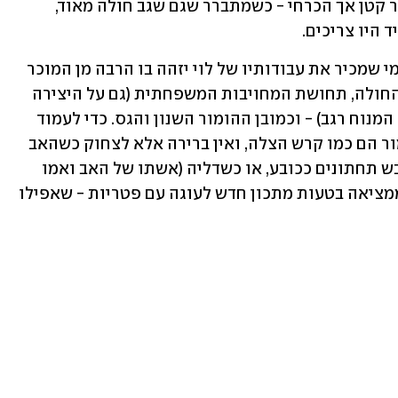
מסתבך (או אולי דווקא מתאחה) - ספוילר קטן אך הכרחי - כשמתברר שגם שגב חולה מאוד, 
 היו צריכים.
המחזה מבוסס על אלמנטים ביוגרפיים, ומי שמכיר את עבודותיו של לוי יזהה בו הרבה מן המוכר 
והאהוב: הסלון המשפחתי הישן, ההורה החולה, תחושת המחויבות המשפחתית (גם על היצירה 
הזו, כמו על אחרות, חתום יחד איתו אחיו המנוח רגב) - וכמובן ההומור השנון והגס. כדי לעמוד 
בכאב הרב שמציף את המחזה, רגעי ההומור הם כמו קרש הצלה, ואין ברירה אלא לצחוק כשהאב 
(מוטי כץ) חושב ששגב הוא עזר ויצמן, לובש תחתונים ככובע, או כשדליה (אשתו של האב ואמו 
של שגב, בגילומה של שרה פון שוורצה) ממציאה בטעות מתכון חדש לעוגה עם פטריות - שאפילו 