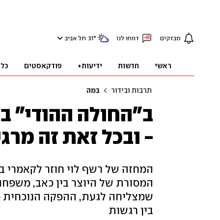
מבזקים
דווחו לנו
°
31
תל אביב
ראשי
חדשות
ידיעות+
פודקאסטים
כלכ
תרבות ובידור
במה
ב"החולה ההודי" ב
- ובכל זאת זה מר
המחזה של רשף לוי חוזר לקאמרי בג
המסורת של היוצר בין כאב, משפחה 
שמצליחה לגעת, ההפקה הנוכחית ס
בין רגשות