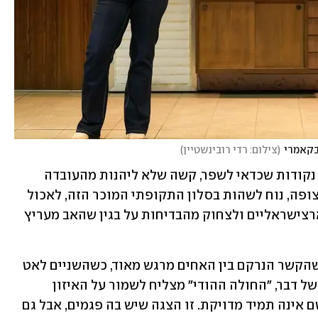
(
צילום: רדי רובינשטיין
)
למרות זאת, ועל אף שיש במחזה לא מעט נקודות שכדאי לשפר, קשה שלא ליהנות מהעובדה 
שמדובר ביצירה שנכתבה כאן, בישראל. כצופה, נוח לשהות בסלון התקופתי המוכר הזה, לאכול 
איתם בחומוסייה, לשמוע את השירים הארצישראליים ולצחוק מהבדיחות על בגין שהאב מעריץ 
ולצד כל אלה, אי אפשר להתווכח עם זה שהקשר הנרקם בין האחים מרגש מאוד, כשהשניים לאט 
לאט הופכים גם אחים וגם חברים. בסופו של דבר, "החולה ההודי" מצליח לשמור על האיזון 
השביר שבין הומור לכאב, גם כשהדרך לשם אינה תמיד מדויקת. זו הצגה שיש בה פגמים, אבל גם 