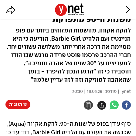
אחרי 30 שנה: הלהקה האייקונית
משנות ה-90 מתפרקת
להקת אקווה, מהשמות המזוהים ביותר עם פופ
הניינטיז ועם הלהיט Barbie Girl, הודיעה כי היא
מסיימת את דרכה אחרי יותר משלושה עשורים יחד.
חברי ההרכב פרסמו פוסט פרידה מרגש שבו הודו
למעריצים על "30 שנים של אהבה ותמיכה",
והסבירו כי זה "הרגע הנכון להיפרד - בזמן
שהאהבה למוזיקה וזה לזה עדיין שלמה"
ynet
| פורסם:
18.05.26 | 20:30
13 תגובות
סוף עידן בפופ של שנות ה-90: להקת אקווה (Aqua), 
שכבשה את העולם עם הלהיט Barbie Girl, הודיעה כי 