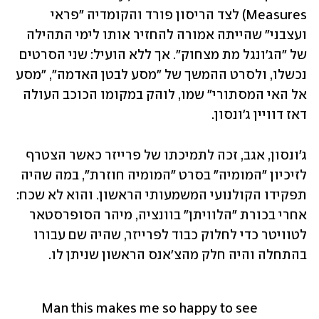
Measures) לצד הריסון פורד והקומדיה "פראי 
ועצבני" שהייתה אמורה להחזיר אותו לימי התהילה 
של "הג'ונגל מת מצחוק". אך ללא הועיל: שני הסרטים 
נכשלו, ולסרט ההמשך של "מסע לבטן האדמה", "מסע 
אל האי המסתורי" שמו, לוהק במקומו הכוכב העולה 
דאז דוויין ג'ונסון.
ג'ונסון, אגב, זכה לתמיכתו של פרייזר כאשר הצטרף 
לזיכיון "המומיה" בסרט "המומיה חוזרת", במה שהיה 
תפקידו הקולנועי המשמעותי הראשון. והוא לא שכח: 
אחרי בכורת "הלוויתן" בוונציה, מיהר הסופרסטאר 
לטוויטר כדי לחלוק כבוד לפרייזר, שהיה שם עבורו 
בהתחלה והיה חלק מהצ'אנס הראשון שניתן לו. 
Man this makes me so happy to see 