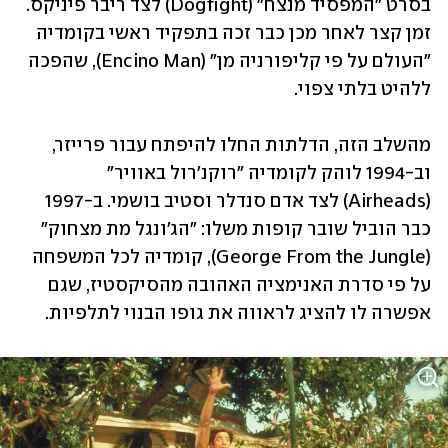
בסרט "המפסיד מנצח" (Dogfight) לצד ריבר פיניקס. 
זמן קצר לאחר מכן כבר זכה בתפקיד ראשי בקומדיה 
"העולם על פי קליפורניה מן" (Encino Man), שהפכה 
ללהיט בלתי צפוי. 
מהשלב הזה, הדלתות החלו להיפתח עבור פרייזר, 
וב-1994 לוהק לקומדיה "רוקנ'רול באוויר" 
(Airheads) לצד אדם סנדלר וסטיב בושמי. ב-1997 
כבר הוביל שובר קופות משלו: "הג'ונגל מת מצחוק" 
(George From the Jungle), קומדיה לכל המשפחה 
על פי סדרת האנימציה האהובה מהסיקסטיז, שגם 
אפשרה לו להציג לראווה את גופו הבנוי לתלפיות. 