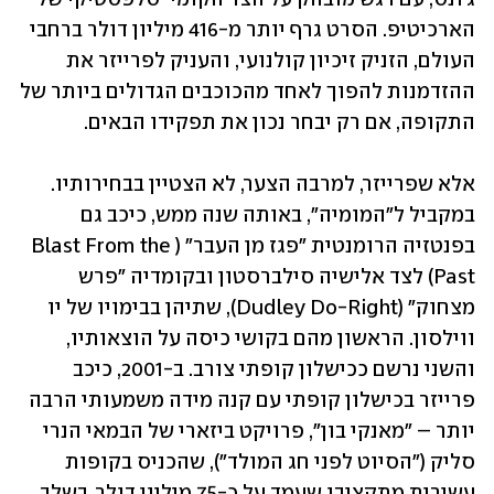
הארכיטיפ. הסרט גרף יותר מ-416 מיליון דולר ברחבי 
העולם, הזניק זיכיון קולנועי, והעניק לפרייזר את 
ההזדמנות להפוך לאחד מהכוכבים הגדולים ביותר של 
התקופה, אם רק יבחר נכון את תפקידו הבאים.
אלא שפרייזר, למרבה הצער, לא הצטיין בבחירותיו. 
במקביל ל"המומיה", באותה שנה ממש, כיכב גם 
בפנטזיה הרומנטית "פגז מן העבר" (Blast From the 
Past) לצד אלישיה סילברסטון ובקומדיה "פרש 
מצחוק" (Dudley Do-Right), שתיהן בבימויו של יו 
ווילסון. הראשון מהם בקושי כיסה על הוצאותיו, 
והשני נרשם ככישלון קופתי צורב. ב-2001, כיכב 
פרייזר בכישלון קופתי עם קנה מידה משמעותי הרבה 
יותר – "מאנקי בון", פרויקט ביזארי של הבמאי הנרי 
סליק ("הסיוט לפני חג המולד"), שהכניס בקופות 
עשירית מתקציבו שעמד על כ-75 מיליון דולר. בשלב 