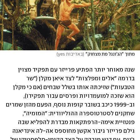
מתוך "הג'ונגל מת מצחוק"
(
באדיבות yes
)
שנה מאוחר יותר הפתיע פרייזר עם תפקיד מצוין 
בדרמה "אלים ומפלצות" לצד איאן מקלן ("שר 
הטבעות") שזיכתה אותו בשלל שבחים (אם כי מקלן 
הוא שזכה למועמדויות ופרסים עבור תפקידו), 
וב-1999 כיכב בשובר קופות נוסף, הפעם מהזן שמרים 
שחקנים לסטרטוספרה ההוליוודית: "המומיה", 
פנטזיית אימה-הרפתקאות מבדרת להפליא שבה 
גילם פרייזר גיבור אקשן מחוספס אה-לה אינדיאנה 
ג'ונס, עם דגש מובהק על הצד הקומי-סלפסטיקי של 