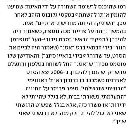
רמז שהוכנס לרשימה השחורה על ידי האיגוד, שמיעט 
להזמין אותו להשתתף בטקסי גלובוס הזהב לאחר 
מכן. "השתיקה הייתה מחרישת-אוזניים", אמר. 
בהמשך נחתה על פרייזר מכה נוספת, כשאמור היה 
להיבחן לתפקיד הראשי בסרט גיבורי-העל "סופרמן 
חוזר" בידי הבמאי ברט ראטנר (שאמור היה לביים את 
הסרט, עד שהוחלף בידי בראיין סינגר), והאודישן שלו 
מוסמס מכיוון שראטנר החל לשוחח בטלפון והתעלם 
מהשחקן שהזמין להיבחן. ב-2006 יצא הסרט 
לאקרנים כשמככב בו ברנדון ראות' האנונימי. 
"הרגשתי שנכשלתי", סיפר פרייזר על החוויה. 
"התעלמתי, נשארתי בבית, לא בגלל שהייתי לא 
ידידותי או משהו כזה, אלא בגלל שפשוט הרגשתי 
שאני לא יכול להיות חלק מזה, לא הרגשתי שאני 
שייך".