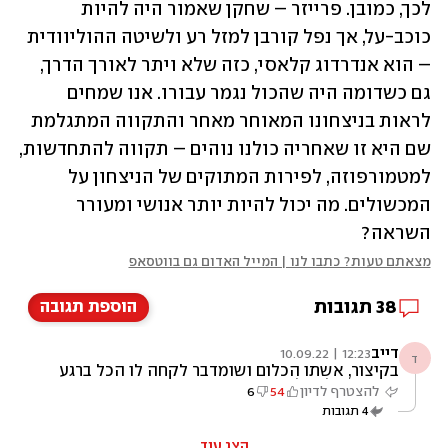
לכך, כמובן. פרייזר – שחקן שאמור היה להיות 
כוכב-על, אך נפל קורבן למזל רע ולשיטה ההוליוודית 
– הוא אנדרדוג קלאסי, כזה שלא ויתר לאורך הדרך, 
גם כשדומה היה שהכול נגמר עבורו. אנו שמחים 
לראות בניצחונו המאוחר מאחר והתקווה המתגלמת 
שם היא זו שאחריה כולנו נוהים – תקווה להתחדשות, 
למטמורפוזה, לפירות המתוקים של הניצחון על 
המכשולים. מה יכול להיות יותר אנושי ומעורר 
השראה?
מצאתם טעות? כתבו לנו | המייל האדום גם בווטסאפ
38
תגובות
הוספת תגובה
דייב
12:23 | 10.09.22
ד
בקיצור, אשתו הכלום ושומדבר לקחה לו הכל ברגע
שהפסיק להצליח
להצטרף לדיון
54
6
4
תגובות
הצג עוד