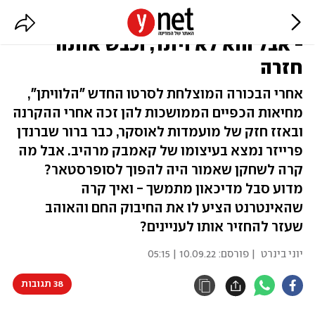
הוליווד הפנתה עורף לברנדן פרייזר
- אבל הוא לא ויתר, וכבש אותה
חזרה
אחרי הבכורה המוצלחת לסרטו החדש "הלוויתן",
מחיאות הכפיים הממושכות להן זכה אחרי ההקרנה
ובאזז חזק של מועמדות לאוסקר, כבר ברור שברנדן
פרייזר נמצא בעיצומו של קאמבק מרהיב. אבל מה
קרה לשחקן שאמור היה להפוך לסופרסטאר?
מדוע סבל מדיכאון מתמשך - ואיך קרה
שהאינטרנט הציע לו את החיבוק החם והאוהב
שעזר להחזיר אותו לעניינים?
יוני בינרט
| פורסם:
10.09.22 | 05:15
38 תגובות