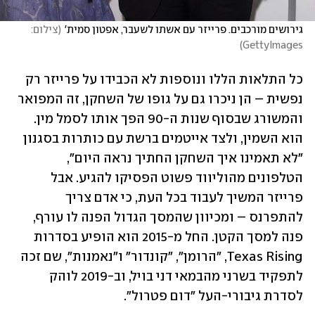
גירושים מורכבים. פרייזר עם אשתו לשעבר, אפטון סמית'
(
צילום: 
)
GettyImages
כל התלאות הללו ונוספות לא הכבידו על פרייזר רק 
נפשית – הן ניכרו גם על גופו של השחקן, זה המפואר 
והמשורג שבסוף שנות ה-90 הפך אותו לסמל מין. 
הוא השמין, ולצד אייטמים ברשת עם כותרות בסגנון 
"לא תאמינו איך השחקן החתיך נראה היום", 
הטלפונים מהוליווד פשוט הפסיקו להגיע. אבל 
פרייזר המשיך לעבוד בכל העת, כי אדם צריך 
להתפרנס – ומכיוון שהמסך הגדול הפנה לו עורף, 
פנה למסך הקטן. החל מ-2015 הוא הופיע בסדרות 
Texas Rising, "הרומן", "קונדור" ו"נאמנות", שם זכה 
לתפקיד בשרני מהבמאי דני בויל, וב-2019 לוהק 
לסדרת גיבורי-העל "דום פטרול". 