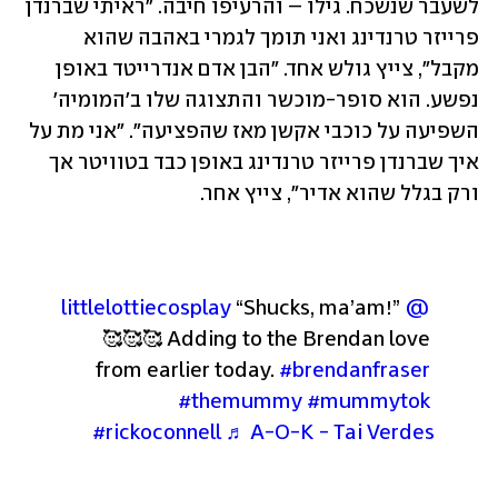
לשעבר שנשכח. גילו – והרעיפו חיבה. "ראיתי שברנדן 
פרייזר טרנדינג ואני תומך לגמרי באהבה שהוא 
מקבל", צייץ גולש אחד. "הבן אדם אנדרייטד באופן 
נפשע. הוא סופר-מוכשר והתצוגה שלו ב'המומיה' 
השפיעה על כוכבי אקשן מאז שהפציעה". "אני מת על 
איך שברנדן פרייזר טרנדינג באופן כבד בטוויטר אך 
ורק בגלל שהוא אדיר", צייץ אחר.
 “Shucks, ma’am!” 
@littlelottiecosplay
🥰🥰🥰 Adding to the Brendan love 
from earlier today. 
#brendanfraser
#themummy
#mummytok
#rickoconnell
♬ A-O-K - Tai Verdes