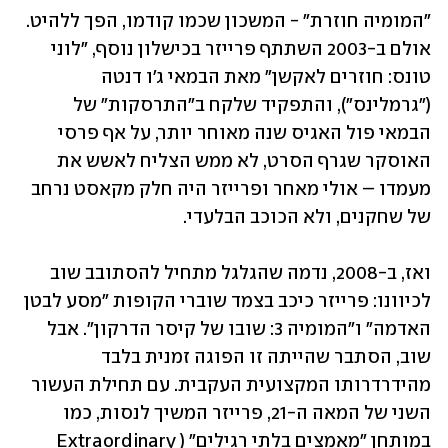
"המומיה חוזרת" - המשכון שכמו קודמו, הפך ללהיט. 
אולם ב-2003 השתתף פרייזר בכישלון נוסף, "לוני 
טונס: חוזרים לאקשן" מאת הבמאי ג'ו דנטה 
("גרמלינס"), והתפקיד שלקח ב"התרסקות" של 
הבמאי פול האגיס שנה מאוחר יותר, על אף פרסי 
האוסקר שגרף הסרט, לא ממש הצליח לאשש את 
מעמדו – אולי מאחר ופרייזר היה חלק מקאסט נרחב 
של שחקנים, ולא הכוכב הבלעדי.  
ואז, ב-2008, נדמה שהגלגל מתחיל להסתובב שוב 
לכיוונו: פרייזר כיכב בצמד שוברי הקופות "מסע לבטן 
האדמה" ו"המומיה 3: שובו של קיסר הדרקון". אבל 
שוב, הסתבר שהייתה זו הפוגה זמנית בלבד 
מהידרדרותו המקצועית העקבית. עם תחילת העשור 
השני של המאה ה-21, פרייזר המשיך לנסות, כמו 
במותחן "מאמצים בלתי רגילים" (Extraordinary 