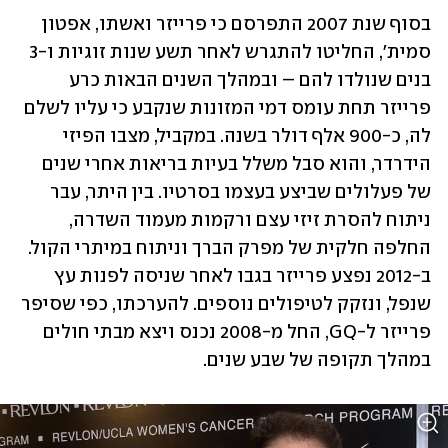
בסוף שנת 2007 התפרסם כי פרייזר ואשתו, אפטון 
סמית', החליטו להתגרש לאחר תשע שנות זוגיות ו-3 
בנים שנולדו להם – ובמהלך השנים הבאות כרע 
פרייזר תחת עומס דמי המזונות שנקבע כי עליו לשלם 
לה, כ-900 אלף דולר בשנה. במקביל, מצבו הפיזי 
הידרדר, והוא סבל משלל בעיות בריאות אחרי שנים 
של פעלולים שביצע בעצמו בסרטיו. בין היתר, עבר 
ניתוח להסרת זיזי עצם ורקמות מעמוד השדרה, 
החלפה חלקית של מפרק הברך וניתוח במיתרי הקול. 
ב-2012 נפצע פרייזר בגבו לאחר שניסה לפנות עץ 
שנפל, ונזקק לטיפולים נוספים. להערכתו, כפי שסיפר 
פרייזר ל-GQ, החל מ-2008 נכנס ויצא מבתי חולים 
במהלך תקופה של שבע שנים.