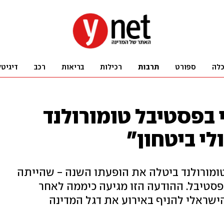
לה
ספורט
תרבות
רכילות
בריאות
רכב
דיגיטל
בפסטיבל טומורולנד
לי ביטחון"
 טומורולנד ביטלה את הופעתו השנה - שהייתה
רציפות שלו בפסטיבל. ההודעה הזו מגיעה כיממה לאחר
 הישראלי להניף באירוע את דגל המדינה