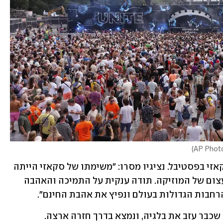
)
זו הייתה צריכה להיות השנה ה-14 של סקאזי בפסטיבל. נציגיו מסרו: "משימתו של סקאזי הייתה 
ותישאר אחת: לאחד אנשים דרך כוחה העצום של המוזיקה. תודה ענקית על התמיכה והאהבה 
חבות הגדולות בעולם ונפיץ את אהבת החינם". 
 שכבר עזב את בלגיה, ונמצא בדרך חזרה ארצה.