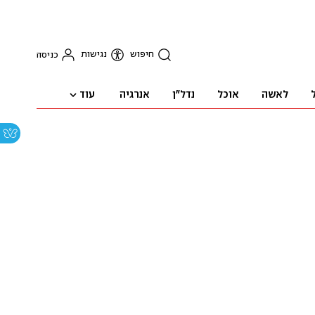
חיפוש
נגישות
כניסה
עוד
לאשה
אוכל
נדל"ן
אנרגיה