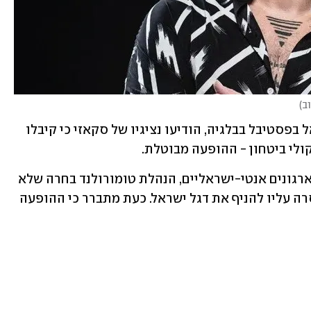
ב
)
לאחר כמה אירועים בטחוניים סביב ישראל בפסטיבל בבלגיה, הודיעו נציגיו של סקאזי כי קיבלו 
לי ביטחון - ההופעה מבוטלת. 
אמש דווח בבלגיה כי למרות לחצים מצד ארגונים אנטי-ישראליים, הנהלת טומורולנד בחרה שלא 
לבטל את השתתפותו של סקאזי - אך אסרה עליו להניף את דגל ישראל. כעת מתברר כי ההופעה 