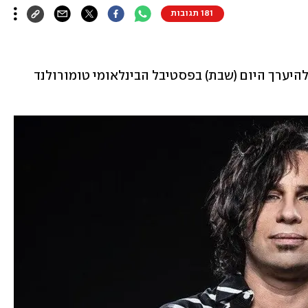
181 תגובות
הופעת הענק של סקאזי שהייתה אמורה להיערך היום (שבת) בפסטיבל הבינלאומי טומורולנד 