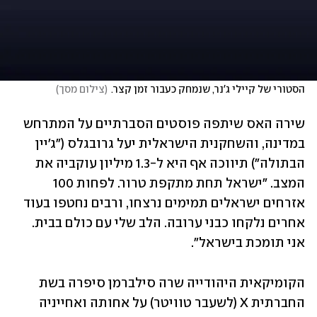
הסטורי של קיילי ג'נר, שנמחק כעבור זמן קצר.
(
צילום מסך
)
שירה האס שיתפה פוסטים הסברתיים על המתרחש 
במדינה, והשחקנית הישראלית יעל גרובגלס ("ג'יין 
הבתולה") תיווכה אף היא ל-1.3 מיליון עוקביה את 
המצב. "ישראל תחת מתקפת טרור. לפחות 100 
אזרחים ישראלים תמימים נרצחו, ורבים נחטפו בעוד 
אחרים נלקחו כבני ערובה. הלב שלי עם כולם בבית. 
אני תומכת בישראל".
הקומיקאית היהודייה שרה סילברמן סיפרה בשת 
החברתית X (לשעבר טוויטר) על אחותה ואחייניה 