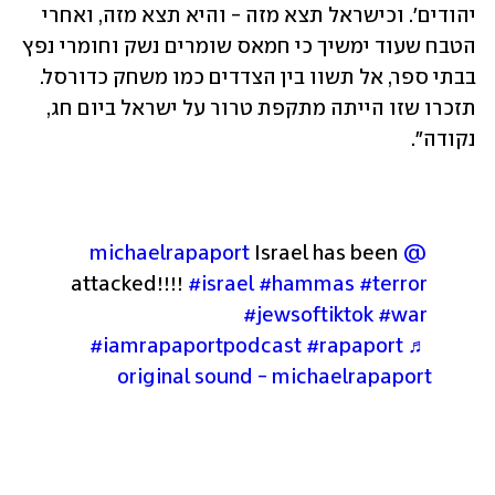
יהודים'. וכישראל תצא מזה - והיא תצא מזה, ואחרי 
הטבח שעוד ימשיך כי חמאס שומרים נשק וחומרי נפץ 
בבתי ספר, אל תשוו בין הצדדים כמו משחק כדורסל. 
תזכרו שזו הייתה מתקפת טרור על ישראל ביום חג, 
נקודה".
 Israel has been 
@michaelrapaport
attacked!!!! 
#israel
#hammas
#terror
#jewsoftiktok
#war
#iamrapaportpodcast
#rapaport
♬ 
original sound - michaelrapaport