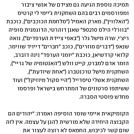
תמיכה נוספת הגיעה גם מצידם של אנשי ציבור 
ומפורסמים רבים בהם השחקנית ג'יימי לי קרטיס 
("האלווין"), מארק האמיל ("מלחמת הכוכבים"), כוכבת 
"בוורלי הילס 90210" שאנן דוהרטי, הדוגמנית סופיה 
ריצ'י, שרה מישל גלר ("באפי ציידת הערפדים"), נואה 
שנאפ ("דברים מוזרים"), כוכב "חברים" דייויד שווימר, 
קלואי קרדשיאן, כוכבת "יומני הערפד" נינה דוברב, 
הזמר אדם למברט, קייט וולש ("האנטומיה של גריי"), 
השחקנית מישל טרכנטברג ("אחת שיודעת"), 
השחקנית אשלי טיסדייל ("היי סקול מיוזיקל") ועוד 
ששיתפו סרטונים של המתרחש בישראל ופרסמו 
מחדש פוסטי הסברה. 
הקומיקאית איימי שומר הוסיפה ואמרה: "יהודים הם 
הקבוצה היחידה שלא מורשית להגן על עצמה. אין לזה 
שום קשר לכיבוש, החמאס לא רוצה לעצור את 