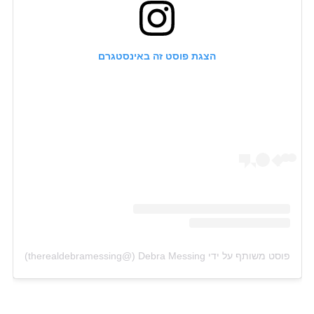
הצגת פוסט זה באינסטגרם
פוסט משותף על ידי ‏‎Debra Messing‎‏ (@‏‎therealdebramessing‎‏)