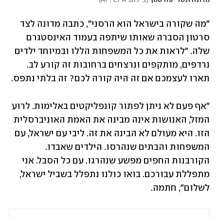
מדונה ונטלי פורטמן
(
צילום: AP, EPA
)
"מה שקורה בישראל הוא הרסני", כתבה מדונה לצד 
סרטון הסברה שאותו שיתפה בעמוד האינסטגרם 
שלה. "לראות את כל המשפחות הללו ובמיוחד ילדים 
נרדפים, מותקפים ונרצחים ברחובות זה קורע לב. 
תארו לעצמכם אם זה היה קורה לכם? זה בלתי נתפס.
"אף פעם לא ניתן לפתור קונפליקטים באלימות. לרוע 
המזל, האנושות אינה מבינה את האמת האוניברסלית 
הזו. היא מעולם לא הבינה את זה. ליבי עם ישראל, עם 
המשפחות והבתים שנהרסו. הילדים שאבדו. 
הקורבנות החפים מפשע שנהרגו. עם כל הסבל. אני 
מתפללת עבורכם. בואו כולנו נתפלל בשביל ישראל, 
לשלום", חתמה.