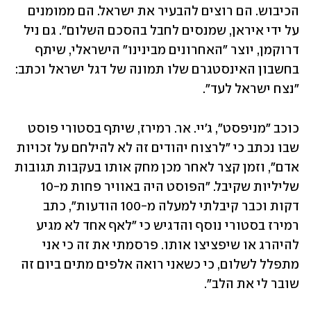
הכיבוש. הם רוצים להבעיר את ישראל. הם ממומנים 
על ידי איראן, שמנסים לחבל בהסכם השלום". גם ניל 
דרוקמן, יוצר "האחרונים מבינינו" הישראלי, שיתף 
בחשבון האינסטגרם שלו תמונה של דגל ישראל וכתב: 
"נצח ישראל לעד".
כוכב "מניפסט", ג'יי. אר. רמירז, שיתף בסטורי פוסט 
שבו נכתב כי "לרצוח יהודים זה לא להילחם על זכויות 
אדם", וזמן קצר לאחר מכן מחק אותו בעקבות תגובות 
שליליות שקיבל. "הפוסט היה באוויר פחות מ-10 
דקות וכבר קיבלתי למעלה מ-100 הודעות", כתב 
רמירז בסטורי נוסף והדגיש כי "לאף אחד לא מגיע 
להיהרג או שיפציצו אותו. פרסמתי את זה כי אני 
מתפלל לשלום, כי כשאני רואה אלפים מתים ביום זה 
שובר לי את הלב".