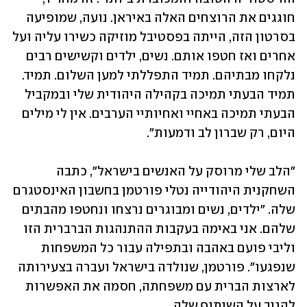
חוגגים את הרוצחים האלה באיראן. נועה, שמופיעה 
בסרטון הזה, הייתה בפסטיבל מוזיקה כשירו עליה ועל 
אחרים ואז חטפו אותם. נשים, ילדים וקשישים רבים 
נלקחו מבתיהם. תמיד התפללתי למען השלום. תמיד. 
תמיד הבעתי תמיכה בקהילה היהודית שלי ובמקביל 
הבעתי תמיכה באחיי ואחיותיי הערבים. אין לי מילים 
היום, רק שברון לב ודמעות".
"הלב שלי מרוסק על האנשים בישראל", כתבה 
השחקנית היהודייה נטלי פורטמן בחשבון האינסטגרם 
שלה. "ילדים, נשים ומבוגרים נרצחו ונחטפו מהבתים 
שלהם. אני באימה בעקבות ההתנהגות הברברית הזו 
וליבי פועם באהבה ובתפילה עבור כל המשפחות 
שנפגעו". פורטמן, שנולדה בישראל ועברה בצעירותה 
לארצות הברית עם משפחתה, חסמה את האפשרות 
להגיב על השיתוף שלה.