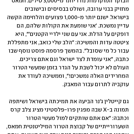
הבוקר המוקדמות נורו יותר מ-3,000 טילים. חמאס 
מחזיק בבני ערובה, ושולט בבסיסים ובישובים 
בישראל. ישנם יותר מ-1,000 פצועים והלחימה הקשה 
עדיין נמשכת. 'אני שומעת את הקולות שלהם, הם 
דופקים על הדלת. אני עם שני ילדיי הקטנים'", היא 
ציטטה עדות והמשיכה: "הלב שלי כואב, אני מתפללת 
עבור כל מי שסובל". בהמשך פרסמה פוסט נוסף שבו 
כתבה, "אני עומדת לצד ישראל וגם אתם צריכים. 
העולם לא יכול לשבת על הגדר בזמן שמעשי הטרור 
המחרידים האלה נמשכים!", וממשיכה לעודד את 
עוקביה לתרום עבור המאבק.
גם קייטלין ג'נר הביעה את תמיכתה בישראל ושיתפה 
תמונה ב-X שבה מפגין פרו-פלסטיני מציג צלב קרס 
וכתבה: "אם אתם שותקים למול מעשי הטרור 
השערורייתיים של קבוצת הטרור המיליטנטית חמאס, 