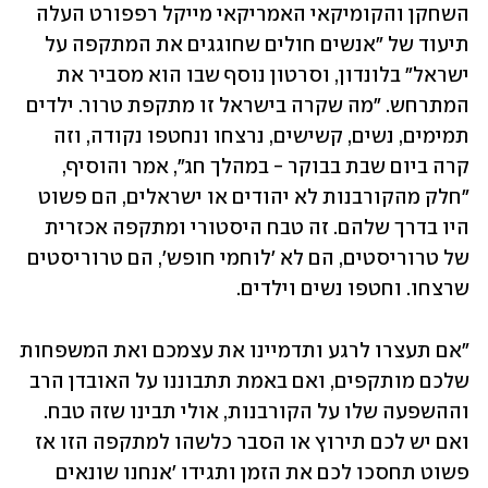
השחקן והקומיקאי האמריקאי מייקל רפפורט העלה 
תיעוד של "אנשים חולים שחוגגים את המתקפה על 
ישראל" בלונדון, וסרטון נוסף שבו הוא מסביר את 
המתרחש. "מה שקרה בישראל זו מתקפת טרור. ילדים 
תמימים, נשים, קשישים, נרצחו ונחטפו נקודה, וזה 
קרה ביום שבת בבוקר - במהלך חג", אמר והוסיף, 
"חלק מהקורבנות לא יהודים או ישראלים, הם פשוט 
היו בדרך שלהם. זה טבח היסטורי ומתקפה אכזרית 
של טרוריסטים, הם לא 'לוחמי חופש', הם טרוריסטים 
שרצחו. וחטפו נשים וילדים.
"אם תעצרו לרגע ותדמיינו את עצמכם ואת המשפחות 
שלכם מותקפים, ואם באמת תתבוננו על האובדן הרב 
וההשפעה שלו על הקורבנות, אולי תבינו שזה טבח. 
ואם יש לכם תירוץ או הסבר כלשהו למתקפה הזו אז 
פשוט תחסכו לכם את הזמן ותגידו 'אנחנו שונאים 