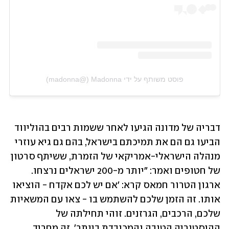
פוסט משותף על ידי ‏‎Madonna‎‏ (@‏‎madonna‎‏)
דבריה של מדונה הגיעו לאחר ששמות רבים בהוליווד 
הביעו גם הם את תמיכתם בישראל, בהם גם גיא עוזרי 
מנהלה הישראלי-אמריקאי של הזמרת, ששיתף סרטון 
של חטופים ואמר: "יותר מ-200 ישראלים נרצחו. 
ארגון הטרור חמאס קרא: 'אם יש לכם אקדח - הוציאו 
אותו. זה הזמן שלכם להשתמש בו - צאו עם המשאיות 
שלכם, הרכבים, הגרזנים. זוהי תחילתה של 
ההיסטוריה הטובה והמכובדת ביותר'. זה מחריד, 