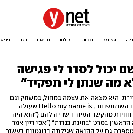
לה
ספורט
תרבות
רכילות
בריאות
רכב
דיגיטל
ם יכול לסדר לי פגישה
א מה שנתן לי תפקיד"
יירת, היא מצאה את עצמה במחול, במשחק וגם
בריפוי. בריאיון לרגל עליית ההצגה בהשתתפותה, Hello my name is שעולה
וויות מהקשר המיוחד שהיה להם ("הוא היה
הראשון בסרט "בחינת בגרות" ("אסי דיין אמר
 ומספרת גם על ההנאה שגילתה בדוגמנות בעשור