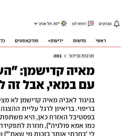
מבזקים
דווחו לנו
°
30
תל אביב
ראשי
חדשות
ידיעות+
פודקאסטים
כלכ
תרבות ובידור
במה
מאיה קדישמן: "הש
עם במאי, אבל זה ל
בניגוד לאביה מאיה קדישמן לא מצ
בפסטיבל האזרח כאן, היא משתפת ח
כמו אמא פולניה"), חוזרת לתפקידה 
לי 'בחרתי אותך בזכות מי שאת'")