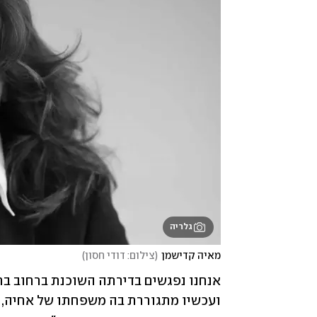
גלריה
מאיה קדישמן
(
צילום: דודי חסון
)