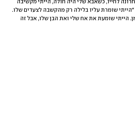
בעיקר הכבשים המזוהות עמו. "בשנה האחרונה לחייו, כשאבא שלי היה חולה, הייתי מקשיבה 
מלמטה שהכול בסדר איתו", היא אומרת. "הייתי שומרת עליו בלילה רק מהקשבה לצעדים שלו. 
האינסטינקט הזה המשיך אחר כך המון זמן. הייתי שומעת את אח שלי ואת הבן שלו, אבל זה 