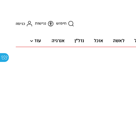
חיפוש
נגישות
כניסה
עוד
לאשה
אוכל
נדל"ן
אנרגיה