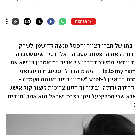
17 תגובות
ניקו ניתאי ביקש לא פעם ממאיה קדישמן, בתו של חברו הצייר והפסל מנשה קדישמן, לשחק 
בהצגות שהעלה בתיאטרון שלו, אבל היא דחתה את ההצעות. פעם היו אלו הגירושים שעברה, 
ופעם האבל על מות אביה. עכשיו כשדורית ניתאי, ממשיכת דרכו של אביה בתיאטרון הנושא את 
שמו, ביקשה ממנה להשתתף בהצגה Hello my name is - היא מיהרה להסכים. "דורית ואני 
חברות עוד מבית הספר היסודי", היא אומרת בריאיון ל-ynet. "שתינו היינו באותה העמדה - 
ילדות לאבות בעלי נוכחות, שם, כריזמה וקריירה גדולה, ובתוך זה היינו צריכות ליצור קול אישי. 
גם האבות שלנו מאוד העריכו זה את זה. אבא שלי המליץ על ניקו לפרס ישראל. הוא אמר, 'חייבים 
".