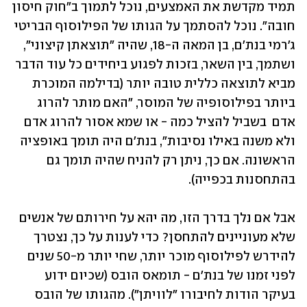
תמיד מקדשת את האמצעים, נוכל לתמוך ב"חוק חיסון 
חובה". נוכל להסתמך על הגותו של הפילוסוף הבריטי 
ג'רמי בנת'ם, בן המאה ה-18, שהיה "תוצאתן קיצוני", 
ושתמך, בין השאר, בזכות לפגוע ביחידים כל עוד הדבר 
מביא לתוצאה כללית טובה יותר (בדילמה המוכרת 
ביותר בפילוסופיה של המוסר, "האם מותר להרוג 
אדם  בשביל להציל כמה - או שמא אסור להרוג אדם 
ולא משנה באילו נסיבות", בנת'ם היה תומך באופציה 
הראשונה. אם כך, ניתן רק להניח שהיה תומך גם 
בהתחסנות בכפייה).
אבל אם נלך בדרך הזו, מה יהא על חירותם של אנשים 
שלא מעוניינים להתחסן? כדי לענות על כך, נצטרך 
להידרש לפילוסוף מוכר יותר, שחי יותר מ-50 שנים 
לפני זמנו של בנת'ם - תומאס הובס (שכיום ידוע 
בעיקר הודות לחיבורו "לוויתן"). מהגותו של הובס 