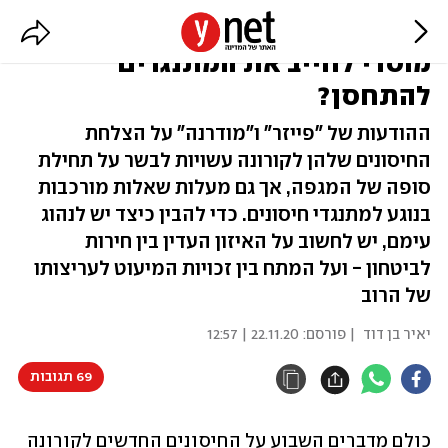
החיסון לקורונה בדרך. האם יהיה
מוסרי לחייב את המתנגדים
להתחסן?
ההודעות של "פייזר" ו"מודרנה" על הצלחת
החיסונים שלהן לקורונה עשויות לבשר על תחילת
סופה של המגפה, אך גם מעלות שאלות מורכבות
בנוגע למתנגדי חיסונים. כדי להבין כיצד יש לנהוג
עימם, יש לחשוב על האיזון העדין בין חירות
לביטחון - ועל המתח בין זכויות המיעוט לעריצותו
של הרוב
יאיר בן דוד
| פורסם:
22.11.20 | 12:57
69 תגובות
כולם מדברים השבוע על החיסונים החדשים לקורונה 