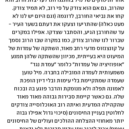
אחד הנימוקים של מיל בהתנגדותו לעריצות הרוב הוא 
שהרוב, גם אם הוא צודק על פי רוב, לא תמיד צודק. 
קחו את נביאי החורבן, לדוגמה (וגם היום יש לנו לא 
מעט כאלה) שהתריעו וצעקו את דעתם בשער העיר - 
עד שהחורבן הגיע, והסתבר שצדקו. אפילו במקרים 
שברור לנו שהרוב צודק, כמו במקרה שבו הרוב נסמך 
על קונצנזוס מדעי רחב מאוד, השתקה של עמדות של 
המיעוט היא בעייתית, מכיוון שהשתקה שלהן תמנע 
"אופוזיציה של עמדות" כלומר "עמדת נגד" 
משמעותית לעמדה המובילה בחברה. מיל טוען 
שעמדה שמתקיימת בלי עימות ובלי דיון הופכת 
לאמונה תפלה ולא מנומקת והדבר פוגע בה ובכוח 
שלה. גם כאשר קיימת סבירות גבוהה מאוד מאוד 
שהקהילה המדעית ואיתה רוב האוכלוסייה צודקים 
לחלוטין בעניין החיסונים (סיכוי גדול אפילו גבוה 
יותר מאחוזי ההצלחה ההולכים ועולים של החיסונים 