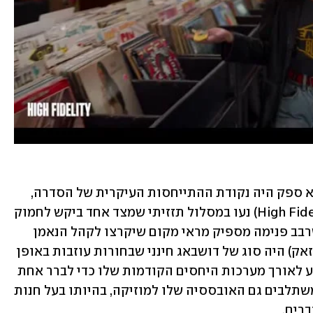
אם נתייחס כרגע לסרט (ולא לספר), שללא ספק היה נקודת ההתייחסות העיקרית של הסדרה, 
ניכר שהיוצרים של "נאמנות גבוהה" (High Fidelity) נעו במסלול תזזיתי שמצד אחד ביקש לחמוק 
מקופי פייסט לסרט, ומצד שני הקפיד לשרבב פנימה מספיק מראי מקום שיקרצו לקהל הנאמן 
שלו. רוב גורדון (אותו גילם בסרט ג'ון קיוזאק) היה סוג של דושבאג חינני שבחורות עוזבות באופן 
עקבי, עד לרגע בו הוא מחליט לצאת למסע לאורך מערכות היחסים הקודמות שלו כדי לברר אחת 
ולתמיד מה הוא עושה לא נכון. בתוך זה משתלבים גם האובססיה שלו למוזיקה, בהיותו בעל חנות 
רים. 