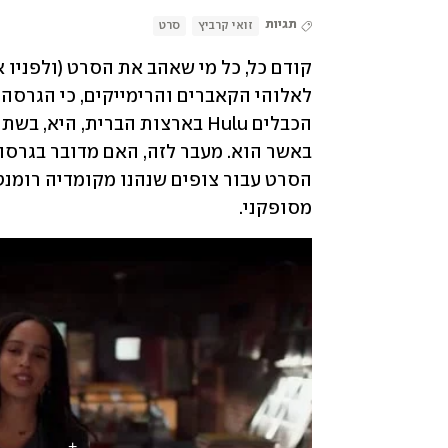
תגיות
זואי קרביץ
סרט
מסופקני. 