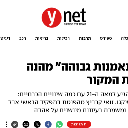
לה
ספורט
תרבות
רכילות
בריאות
רכב
דיגיטל
אמנות גבוהה" מהנה
 המקור
סרט הקאלט שהנציח את הניינטיז הגיע למאה ה-21 עם כמה שינויים הכרחיים:
שיקגו. זואי קרביץ מהפנטת בתפקיד הראשי אבל
ומשמרת רעיונות מיושנים על אהבה
11 תגובות