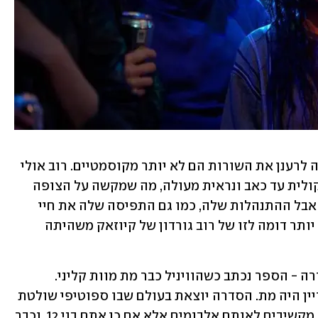
אבל בסופו של יום הפרטים ששונו במטרה לרענן את השורות הם לא יותר מקוסמטיים. רוב אולי 
חיה חיים של מילניאלית בניו יורק (והיא קולית עד כאב ונראית מעולה, מה שמקשה על הצופה 
להאמין שהיא לא מצליחה למצוא אהבה) אבל ההתנהלות שלה, כמו גם התפיסה שלה את חיי 
הזוגיות, נותרה אי שם בשנות ה-90 והיא יותר דומה לזו של רוב גורדון של קיוזאק משהיתה 
עניין אחר הוא התפקיד של המוזיקה בסדרה - הספר נכתב כשהוויניל כבר מת מוות קליני. 
כשהסרט יצא נאפסטר נולדה והוויניל עדיין היה מת. הסדרה יוצאת בעולם שבו ספוטיפי שולטת 
במוזיקה, אין מצב שאתם והחברים שלכם מקשיבים לאותם אלבומים אלא אם כן אתם בני 12, וכבר 