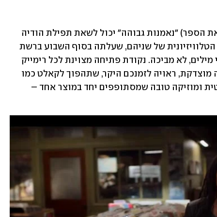
קודם כל, כל מי שאהב את הסרט (ולפניו את הספר) "נאמנות גבוהה" יכול לשאת תפילת הודיה 
לאלוהי הקאברים והרימייקים, כי הגרסה הטלוויזיונית של שניהם, שעלתה בסוף השבוע ברשת 
הכבלים Hulu בארצות הברית, היא, בשתי מילים, לא מביכה. נקודת פתיחה מצוינת לכל רימייק 
באשר הוא. מעבר לזה, האם מדובר בגרסה מוצדקת, ראויה לזמנכם היקר, שתהפוך לקאלט כמו 
הסרט עבור צופים שנהנו מקומדיה רומנטית ומוזיקה טובה שמסתופפים יחד במוצר אחד – 