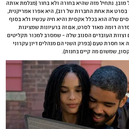
על פניו רוב של הסדרה שונה מהסרט בכל מובן. נתחיל מזה שהיא בחורה ולא בחור (מגלמת אותה 
זואי קרביץ, הבת של ליסה בונט ששיחקה בסרט את אחת החברות של רוב), היא אפרו אמריקנית, 
היא גרה בניו יורק ולא בשיקגו, אחד האקסים שלה הוא בכלל אקסית והיא חיה עכשיו ולא בסוף 
הניינטיז. אבל מכל מיני בחינות אחרות הסדרה דומה מאוד לסרט, אם זה ברעיונות שמציגות 
דמויות בסדרה או בזירת חנות התקליטים וצוות העובדים הסנוב שלה - שמסרב למכור תקליטים 
ללקוחות שמבקשים לרכוש מוזיקה נדושה או חסרת טעם (בפרק השני הם מנהלים דיון עקרוני 
סון, שמשום מה קיים בחנות). 