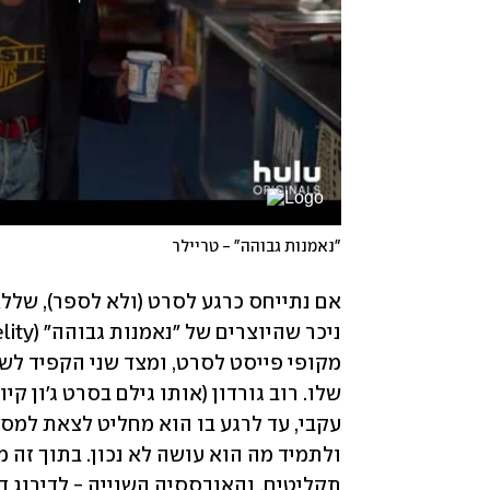
"נאמנות גבוהה" - טריילר
תקליטים, והאובססיה השנייה - לדירוג דב