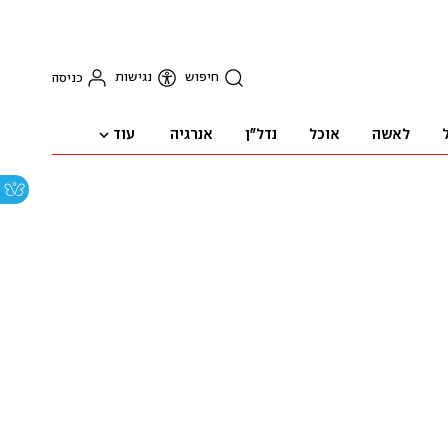
חיפוש
נגישות
כניסה
עוד
לאשה
אוכל
נדל"ן
אנרגיה