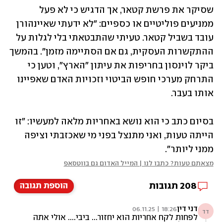
שסיקר את פרשת קטאר, אך הדגיש כי לא פעל 
ממניעים פוליטיים או כספיים: "לא ידעתי שאיינהורן 
עובד בשביל קטאר. טעיתי שהתבטאתי בלי לגלות על 
ההתקשרות העסקית, גם אם הסתיימה מזמן". בהמשך 
ביקר לוינסון בחריפות את עיתון "הארץ", וטען כי 
התרחק מערכי חופש הביטוי וזכויות האדם שאפיינו 
אותו בעבר.
בסיום כתב כי הוא נושא באחריות מלאה למעשיו: "זו 
הייתה טעות, ואני מתנצל בפני מי שאכזבתי וציפה 
ממני ליותר". 
מצאתם טעות? כתבו לנו | המייל האדום גם בווטסאפ
208
תגובות
הוספת תגובה
דני דין
18:26 | 06.11.25
דד
לפחות לקח אחריות הוא יחזור... ביבי.... אולי אתה