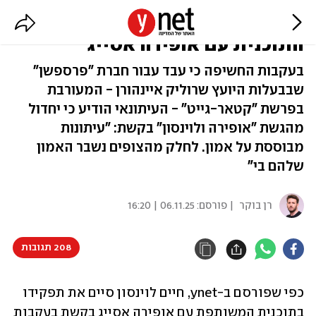
חיים לוינסון לא ימשיך בהגשת
התוכנית עם אופירה אסייג
בעקבות החשיפה כי עבד עבור חברת "פרספשן"
שבבעלות היועץ שרוליק איינהורן - המעורבת
בפרשת "קטאר-גייט" - העיתונאי הודיע כי יחדול
מהגשת "אופירה ולוינסון" בקשת: "עיתונות
מבוססת על אמון. לחלק מהצופים נשבר האמון
שלהם בי"
רן בוקר
| פורסם:
06.11.25 | 16:20
208 תגובות
כפי שפורסם ב-ynet, חיים לוינסון סיים את תפקידו 
בתוכנית המשותפת עם אופירה אסייג בקשת בעקבות 