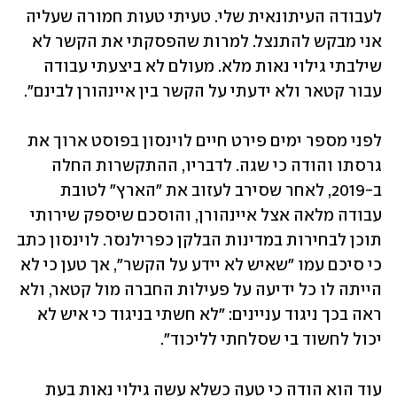
לעבודה העיתונאית שלי. טעיתי טעות חמורה שעליה 
אני מבקש להתנצל. למרות שהפסקתי את הקשר לא 
שילבתי גילוי נאות מלא. מעולם לא ביצעתי עבודה 
עבור קטאר ולא ידעתי על הקשר בין איינהורן לבינם".
לפני מספר ימים פירט חיים לוינסון בפוסט ארוך את 
גרסתו והודה כי שגה. לדבריו, ההתקשרות החלה 
ב-2019, לאחר שסירב לעזוב את "הארץ" לטובת 
עבודה מלאה אצל איינהורן, והוסכם שיספק שירותי 
תוכן לבחירות במדינות הבלקן כפרילנסר. לוינסון כתב 
כי סיכם עמו "שאיש לא יידע על הקשר", אך טען כי לא 
הייתה לו כל ידיעה על פעילות החברה מול קטאר, ולא 
ראה בכך ניגוד עניינים: "לא חשתי בניגוד כי איש לא 
יכול לחשוד בי שסלחתי לליכוד".
עוד הוא הודה כי טעה כשלא עשה גילוי נאות בעת 