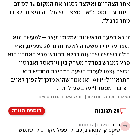
אחר הצהריים ואילצה לסגור את המקום עד לסיום 
היום. עוד נמסר: "אנו מצפים שהגלריה תיפתח לציבור 
מחר כרגיל".
זו לא הפעם הראשונה שמקנזי נעצר – למעשה הוא 
נעצר על ידי המשטרה לא פחות מ-20 פעמים, ואף 
בילה כשישה שבועות בכלא. בחודש מרץ האחרון הוא 
פרץ למגרש במהלך משחק בין ניוקאסל ואברטון 
וקשר עצמו לעמוד השער. בתחילת החודש הוא 
התראיין ל-AFP, ואז אמר שהוא מוכן "להפוך לאויב 
הציבור מספר 1" עקב פעולותיו.
מצאתם טעות? כתבו לנו | המייל האדום גם בווטסאפ
26
תגובות
הוספת תגובה
בר דוד
03:29 | 01.07.22
בד
שיפסיקו לנסוע ברכב..,להפעיל מקרר ..ולהשתמש
בכל מכשיר חשמלי