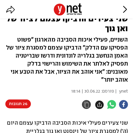
כמחאה על ההתחממות הגלובלית:
שני צעירים הדביקו עצמם לציור של
ואן גוך
השניים, פעילי איכות הסביבה מהארגון "פשוט
הפסיקו עם הדלק" הדביקו עצמם למסגרת ציור של
האמן הנחשב בגלריה לונדונית ודרשו שבריטניה
תפסיק לאלתר את השימוש והרישוי בדלק
מאובנים: "אני אוהב את הציור, אבל את הטבע אני
אוהב יותר"
ynet
| פורסם:
30.06.22 | 18:14
26 תגובות
שני צעירים פעילי איכות הסביבה הדביקו עצמם היום 
(ה') למסגרת ציור של וינסנט ואן גוך בגלריית 