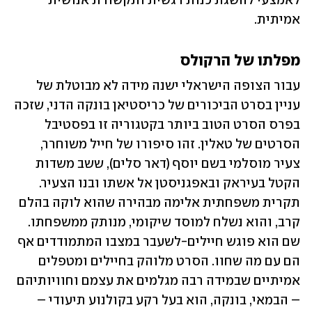
לאמצעי להשגת כנות רגשית ותקשורת אנושית 
אמיתית.
מפלתו של הרקולס
עבור הצופה הישראלי ישנה מידה לא מבוטלת של 
עניין בסרט הביכורים של כריסטיאן בונקה הדני, שזכה 
בפרס הסרט הטוב ביותר בקטגוריה זו בפסטיבל 
הסרטים של טאלין. זהו סיפורו של חייל משוחרר, 
צעיר מוסלמי בשם יוסף (דאר סלים), ששב משדות 
הקטל בעיראק ובאפגניסטן אל אשתו ובנו הצעיר. 
תקרית משפחתית אלימה מבהירה שהוא לוקה בהלם 
קרב, והוא נשלח למוסד שיקומי, מנותק ממשפחתו. 
שם הוא פוגש חיילים-לשעבר במצבו המתמודדים אף 
הם עם מה שחוו. הסרט מלוהק בחיילים ומטפלים 
אמיתיים שבמידה רבה מגלמים את עצמם וחוויותיהם 
– הבמאי, בונקה, הוא בעל רקע בקולנוע תיעודי – 