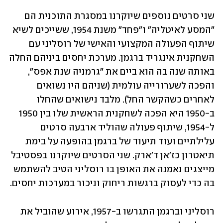
שני סרטים נוספים שיוקרנו במסגרת התוכנית הם 
"המסע לאיטליה" ו"פחד" משנת 1954, ששייכים לשיא 
שיתוף הפעולה המקצועי והאישי של רוסליני עם 
השחקנית אינגריד ברגמן. מערכת יחסים ביניהם החלה 
באותה שנה בה הוא ביים את "גרמניה שנת אפס", 
והפכה לשערורייה עולמית (שניהם היו נשואים 
לאחרים כשהקשר החל). מלבד נישואים שהחלו 
ב-1950 היא הפכה לשחקנית הראשית שלו בין 1950 
ל-1954, שיתוף פעולה שהוליד ארבעה סרטים 
עלילתיים ועוד תיעוד של ברגמן בהופעה על בימת 
תיאטרון כז'אן ד'ארק. שני הסרטים שיוקרנו בפסטיבל 
מייצגים נאמנה את האופן בו רוסליני הטיב להשתמש 
בה כדי לעסוק ברגשות ריחוק וניכור במערכות יחסים.
רוסליני וברגמן התגרשו ב-1957, אירוע שהוביל את 