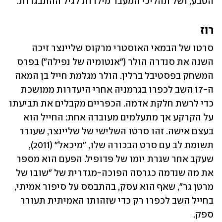
הטבע, ושל תהליכי המעבר מילדות לגיל ההתבגרות.
רוז
סרטו של הבמאי האוסטרי מרקוס שליינצר זיכה 
השנה את סנדרה הולר ("אנטומיה של נפילה") בפרס 
המשחק בפסטיבל ברלין. הולר מגלמת חייל בן המאה 
ה-17 השב לכפרו בגרמניה אחרי היעדרות ממושכת 
כדי לרשת חלקת אדמה. הכפריים מקבלים את תביעתו 
על הקרקע אך מתעלמים מעובדה אחת: החייל הוא 
בעצם אישה. זהו סרטו השלישי של שליינצר, שעורר 
תשומת לב עם סרט הבכורה שלו, "מיכאל" (2011), 
שעקב אחר שגרת יומו של פדופיל. הפעם הוא מספר 
את מה שנדמה כגרסה הפוכה-מגדרית של "שובו של 
מרטן גר", שאף הוא עסק, בהתבסס על סיפור אמיתי, 
בחייל השב לכפרו רק כדי שזהותו האמיתית תעורר 
ספק. 