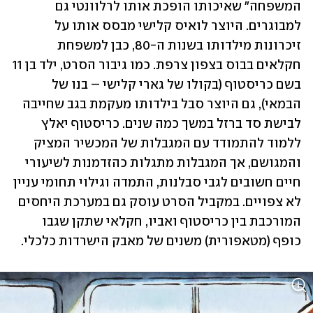
המשפחה" שאיכותו הופכת אותו לרלוונטי גם 
למבוגרים. היוצר לואיס קלישי מבסס אותו על 
זיכרונות מילדותו בשנות ה-80, כבן למשפחת 
חקלאים בבוס בצפון צרפת. כמו גיבור הסרט, ילד בן 11 
בשם כריסטוף (בקולו של גארי קלישי – בנו של 
הבמאי), גם היוצר סבל בילדותו מעקמת בגב שחייבה 
לבישת סד ברזל במשך כמה שנים. כריסטוף יאלץ 
ללמוד להתמודד עם המגבלות של המכשיר המציק 
והמגושם, אך המגבלות מתגלות כהזדמנות לשיעורי 
חיים חשובים לגבי סבלנות, התמדה וגילוי תחומי עניין 
לא צפויים. במקביל הסרט עוסק גם במערכת היחסים 
המורכבת בין כריסטוף ואביו, חקלאי שתקן שגבו 
כופף (מטאפורית) משנים של מאבק הישרדות כלכלי.