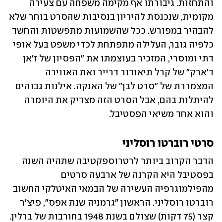
והתחזות. גיבורתו אף מקימה משפחה עם צעירה 
מקומית, שנכנסת להיריון בנסיבות שהסרט בוחר שלא 
להבהיר במפורש. ככל שהשמועות מתפשטות והחשד 
כלפיה גובר, העלילה מתפתחת לכדי משפט בעל אופי 
דתי ומוסרי, המזכיר בעוצמתו את "הפסיון של ז'אן 
ד'ארק" של קרל תיאודור דרייר ואת האווירה 
המצמררת של "סרט לבן" של האנקה. אילנות גבוהים 
להיתלות בהם, אבל הסרט הזה מצדיק את היומרה 
והוא אחד משיאי הפסטיבל. 
סרטי רוברטו רוסליני
הדבר הקרוב ביותר לרטרוספקטיבה שתהיה השנה 
בפסטיבל היא הקרנה של ארבעה סרטים 
מהפילמוגרפיה העשירה של הבמאי האיטלקי החשוב 
רוברטו רוסליני. הראשון "גרמניה שנת אפס", פיצ'ר 
קצר (75 דקות) שצולם בשנת 1948 בחורבות של ברלין. 