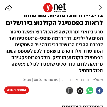
זהות כפולה, הלם קרב וסודות
בריביירה הצרפתית: מה שווה
לראות בפסטיבל הקולנוע בירושלים
סרט ביזארי ומרתק שהוא הכול חוץ מאשר סיפור
תמים על ילדים, דרך דרמה פוסט-טראומטית ועד
לרכבת ההרים הרגשית בכיכובה של השחקנית
המעוטרת: אלו הסרטים שאסור לכם לפספס השנה
בפסטיבל הקולנוע הוותיק, כולל רטרוספקטיבה
מרתקת לרוברטו רוסליני שתזכיר לכולנו מאיפה
הכול התחיל
שמוליק דובדבני
,
ארז דבורה
| פורסם:
08.07.26 | 05:38
הוספת תגובה