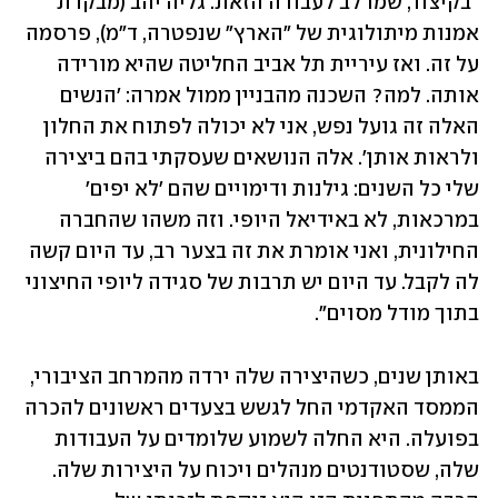
"בקיצור, שמו לב לעבודה הזאת. גליה יהב (מבקרת 
אמנות מיתולוגית של "הארץ" שנפטרה, ד"מ), פרסמה 
על זה. ואז עיריית תל אביב החליטה שהיא מורידה 
אותה. למה? השכנה מהבניין ממול אמרה: 'הנשים 
האלה זה גועל נפש, אני לא יכולה לפתוח את החלון 
ולראות אותן'. אלה הנושאים שעסקתי בהם ביצירה 
שלי כל השנים: גילנות ודימויים שהם 'לא יפים' 
במרכאות, לא באידיאל היופי. וזה משהו שהחברה 
החילונית, ואני אומרת את זה בצער רב, עד היום קשה 
לה לקבל. עד היום יש תרבות של סגידה ליופי החיצוני 
בתוך מודל מסוים".
באותן שנים, כשהיצירה שלה ירדה מהמרחב הציבורי, 
הממסד האקדמי החל לגשש בצעדים ראשונים להכרה 
בפועלה. היא החלה לשמוע שלומדים על העבודות 
שלה, שסטודנטים מנהלים ויכוח על היצירות שלה. 