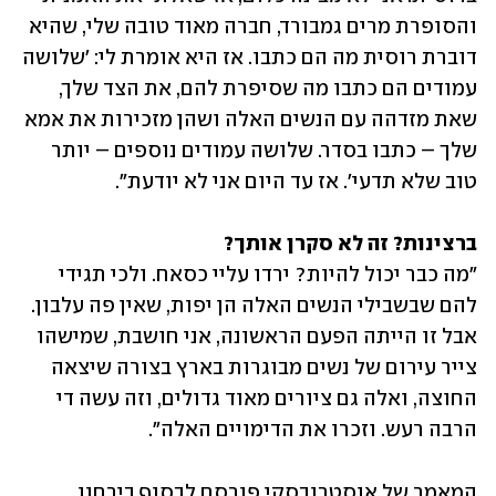
והסופרת מרים גמבורד, חברה מאוד טובה שלי, שהיא 
דוברת רוסית מה הם כתבו. אז היא אומרת לי: 'שלושה 
עמודים הם כתבו מה שסיפרת להם, את הצד שלך, 
שאת מזדהה עם הנשים האלה ושהן מזכירות את אמא 
שלך – כתבו בסדר. שלושה עמודים נוספים – יותר 
טוב שלא תדעי'. אז עד היום אני לא יודעת". 
ברצינות? זה לא סקרן אותך?

"מה כבר יכול להיות? ירדו עליי כסאח. ולכי תגידי 
להם שבשבילי הנשים האלה הן יפות, שאין פה עלבון. 
אבל זו הייתה הפעם הראשונה, אני חושבת, שמישהו 
צייר עירום של נשים מבוגרות בארץ בצורה שיצאה 
החוצה, ואלה גם ציורים מאוד גדולים, וזה עשה די 
הרבה רעש. וזכרו את הדימויים האלה".
המאמר של אוסטרובסקי פורסם לבסוף בירחון 