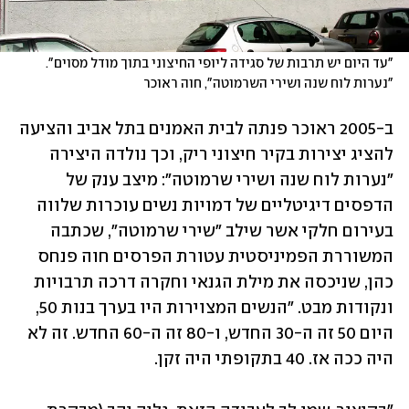
"עד היום יש תרבות של סגידה ליופי החיצוני בתוך מודל מסוים". 
"נערות לוח שנה ושירי השרמוטה", חוה ראוכר
ב-2005 ראוכר פנתה לבית האמנים בתל אביב והציעה 
להציג יצירות בקיר חיצוני ריק, וכך נולדה היצירה 
"נערות לוח שנה ושירי שרמוטה": מיצב ענק של 
הדפסים דיגיטליים של דמויות נשים עוכרות שלווה 
בעירום חלקי אשר שילב "שירי שרמוטה", שכתבה 
המשוררת הפמיניסטית עטורת הפרסים חוה פנחס 
כהן, שניכסה את מילת הגנאי וחקרה דרכה תרבויות 
ונקודות מבט. "הנשים המצוירות היו בערך בנות 50, 
היום 50 זה ה-30 החדש, ו-80 זה ה-60 החדש. זה לא 
היה ככה אז. 40 בתקופתי היה זקן. 