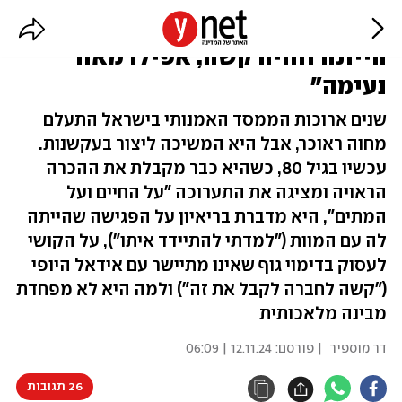
"חוויתי מפגש עם המוות, זאת לא
הייתה חוויה קשה, אפילו מאוד
נעימה"
שנים ארוכות הממסד האמנותי בישראל התעלם
מחוה ראוכר, אבל היא המשיכה ליצור בעקשנות.
עכשיו בגיל 80, כשהיא כבר מקבלת את ההכרה
הראויה ומציגה את התערוכה "על החיים ועל
המתים", היא מדברת בריאיון על הפגישה שהייתה
לה עם המוות ("למדתי להתיידד איתו"), על הקושי
לעסוק בדימוי גוף שאינו מתיישר עם אידאל היופי
("קשה לחברה לקבל את זה") ולמה היא לא מפחדת
מבינה מלאכותית
דר מוספיר
| פורסם:
12.11.24 | 06:09
26 תגובות