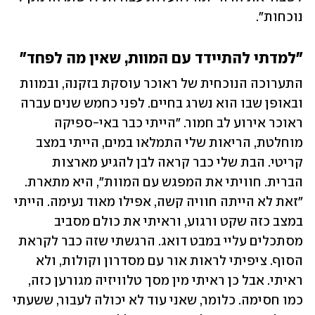
נוכחות".
"למדתי להתיידד עם המוות, שאין מה לפחד"
התערוכה הנוכחית של ראוכר עוסקת בזקנה, ובמוות 
ובאופן שבו הוא נשרג בחיים. לפני כחמש שנים עברה 
ראוכר אירוע לב חמור. "הייתי כבר באי-ספיקה 
מוחלטת, הריאות שלי התמלאו במים, הייתי במצב 
קריטי. הבת שלי כבר קראה לבן להגיע מארצות 
הברית. חוויתי את המפגש עם המוות", היא מתארת. 
"זאת לא הייתה חוויה קשה, אפילו מאוד נעימה. הייתי 
במצב כזה שקט ורגוע, וראיתי את כולם מסביב 
מסתכלים עליי במבט דואג. הרגשתי שזה כבר לקראת 
הסוף. ציפיתי לראות אור עם מסדרון וקולות, ולא 
ראיתי. אבל כן ראיתי מין מסך טלוויזיה מגורען כזה, 
כמו חסימה. כלומר, שאני עוד לא יכולה לעבור, ששעתי 