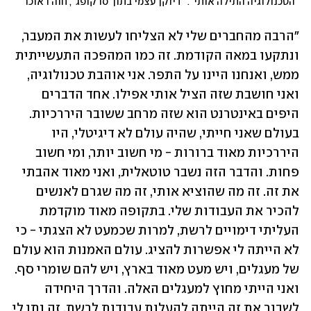
"הטכנולוגיה התילה אותי". "דיוקן עצמי בתוך סרקופג", חוה ראוכר
"הרבה מהחברים שלי לא הצליחו לעשות את המעבר, 
ונתקעו במאה הקודמת. זה כמו המהפכה התעשייתית 
ממש, ואנחנו היינו על התפר. אני אוהבת טכנולוגיה, 
ואני חושבת שזה הציל אותי אפילו. אחד הדברים 
היפים באינטרנט הוא שזה מרחב ששובר היררכיות. 
בעולם שאני חייתי, שהיה עולם לא דיגיטלי, היו 
היררכיות מאוד ברורות - מי חשוב יותר, ומי חשוב 
פחות. והדבר הזה נשבר טוטאלית, ואני מאוד אהבתי 
את זה. זה מה שהוציא אותי, זה מה שגרם לאנשים 
להכיר את העבודות שלי. בתקופה מאוד מוקדמת 
העליתי דימויים לרשת, למרות שכמעט לא הצגתי - כי 
לא הייתה לי אפשרות להציג. עולם האמנות הוא עולם 
של מעגלים, ויש מעט מאוד בארץ, ויש להם שומרי סף. 
ואני הייתי מחוץ למעגלים האלה. והדרך היחידה 
לשבור את זה הייתה להעלות עבודות לרשת. זה נתן לי 