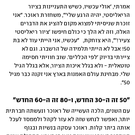
אמרתי, 'אולי עכשיו, כשיש התעניינות בציור 
הריאליסטי, יהיה הרגע שלי'", משחזרת ראוכר. "אני 
זוכרת שניסיתי למצוא מקום להציג את הדברים 
האלה, וזה לא הלך כי כולם חיפשו 'ציור ריאליסטי 
צעיר!'", היא צוחקת,   "עכשיו, אני הייתי עוד לא בת 
50! אבל לא הייתי תלמידה של הרשברג. וגם לא 
ציירתי בדיוק 'לפי הכללים'. שוב חוויתי חסימה 
טוטאלית - ולא בגלל איכות הציור, אלא בגלל הגיל 
שלי. מבחינת עולם האמנות בארץ אני זקנה כבר מגיל 
50".
"50 זה ה-30 החדש, ו-80 זה ה-60 החדש"
עם השנים, הלכה העשייה של ראוכר ונעשתה חברתית 
יותר, ואפשר לנחש שזה לא עזר לקהל ולממסד לעכל 
אותה ביתר קלות. ראוכר עסקה בנשיות ובגוף 