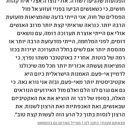
הפגועות שהגיעו לשורה. אולי נוצרה אצלי איזו קהות 
חושים, כי כשאנשים הביעו בפניי זעזוע אל מול 
הפסלים של חוה, אני הייתי בדעה שהמציאות מזעזעת 
הרבה יותר. כנראה שראיתי קצת יותר מרוב האנשים. 
אולי אם הייתי אוצרת תערוכה דומה, עם נושאים 
דומים, לפני המלחמה, הייתי מזדעזעת הרבה יותר או 
מהססת יותר אם לשים בחלל התערוכה יצירות בכזו 
רמה של בוטות. אחרי 7 באוקטובר משהו נפרץ, כי 
המציאות נעשתה אכזרית יותר מכל מה שיכולנו 
לדמיין אי-פעם. האמנות הישראלית כיום היא 
אקטיביסטית יותר מאי-פעם, ובזה אני נורא גאה. כי 
גם אם נגרם לנו הלם ואלם מול האירועים הנוראים 
האלה, בסופו של דבר זה הוציא את את האקטיביזם 
שבאנשים, ואת האכפתיות ואת הרצון לשנות. את 
הרצון לנסות בתוך כל הרע הזה לעשות קצת טוב".
מצאתם טעות? כתבו לנו | המייל האדום גם בווטסאפ