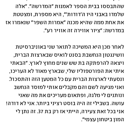
שהתבססו בבית הספר לאמנות "המדרשה". "אלה 
שלמדו באבני היו ה'דודות'", היא מספרת, ומצטטת 
את אחת ממה שהיא מכנה "אמרות השפר" שנאמרו אז 
במדרשה: "ציור אווירה זה אוויר רע". 
לאחר מכן היא המשיכה לתואר שני באוניברסיטת 
וושינגטון הנחשבת בסנט לואיס שבארצות הברית, 
ויצאה להרפתקה בת שש שנים מחוץ לארץ. "הבאתי 
איתי את הפורטפוליו שלי, שבארץ מאוד לא העריכו, 
ונסעתי לארצות הברית עם כל המטען הזה והתסכול. 
ואני מגיעה לשם והם מקבלים אותי למוסד הנחשב 
ונותנים לי מלגה, ופתאום מעריכים את מה שאני 
עושה. בשבילי זה היה בוסט רציני ביותר. אני לא דודה! 
אני בכל זאת צעירה, הייתי אז רק בת 37. זה נתן לי 
המון ביטחון עצמי".